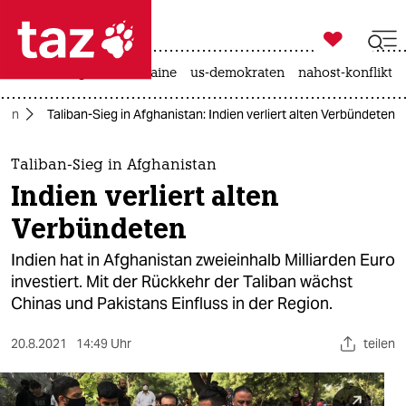

taz zahl ich
hitze
krieg in der ukraine
us-demokraten
nahost-konflikt

taz zahl ich
tan
Taliban-Sieg in Afghanistan: Indien verliert alten Verbündeten
taz zahl ich
themen
Taliban-Sieg in Afghanistan
Indien verliert alten
politik
Verbündeten
öko
Indien hat in Afghanistan zweieinhalb Milliarden Euro
investiert. Mit der Rückkehr der Taliban wächst
gesellschaft
Chinas und Pakistans Einfluss in der Region.
kultur
20.8.2021
14:49 Uhr
teilen
sport