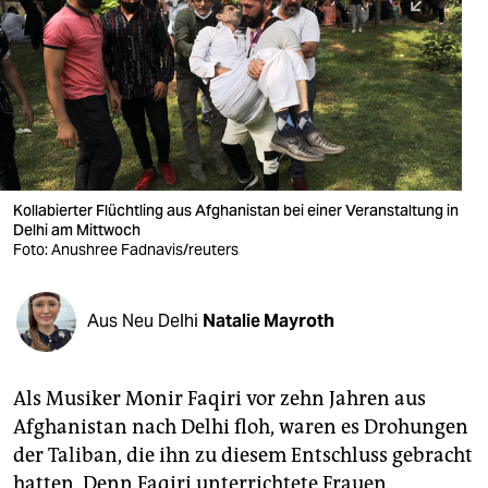
berlin
nord
wahrheit
verlag
verlag
Kollabierter Flüchtling aus Afghanistan bei einer Veranstaltung in
Delhi am Mittwoch
veranstaltungen
Foto: Anushree Fadnavis/reuters
shop
fragen & hilfe
Aus Neu Delhi
Natalie Mayroth
unterstützen
Als Musiker Monir Faqiri vor zehn Jahren aus
abo
Afghanistan nach Delhi floh, waren es Drohungen
genossenschaft
der Taliban, die ihn zu diesem Entschluss gebracht
hatten. Denn Faqiri unterrichtete Frauen.