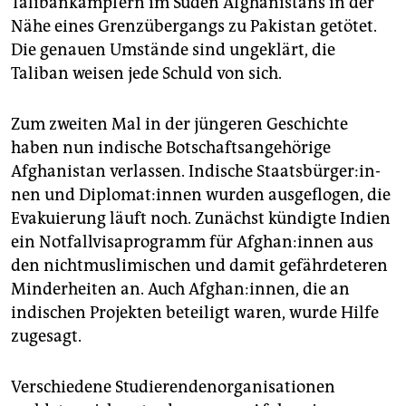
Talibankämpfern im Süden Afghanistans in der
Nähe eines Grenzübergangs zu Pakistan getötet.
Die genauen Umstände sind ungeklärt, die
Taliban weisen jede Schuld von sich.
Zum zweiten Mal in der jüngeren Geschichte
haben nun indische Botschaftsangehörige
Afghanistan verlassen. Indische Staats­bür­ge­r:in­
nen und Di­plo­ma­t:in­nen wurden ausgeflogen, die
Evakuierung läuft noch. Zunächst kündigte Indien
ein Notfallvisaprogramm für Af­gha­n:in­nen aus
den nichtmuslimischen und damit gefährdeteren
Minderheiten an. Auch Afghan:innen, die an
indischen Projekten beteiligt waren, wurde Hilfe
zugesagt.
Verschiedene Studierendenorganisationen