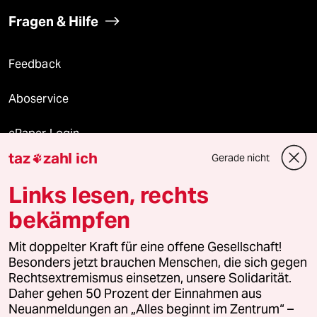
Fragen & Hilfe
Feedback
Aboservice
ePaper Login
taz
zahl ich
Gerade nicht

Downloads für Abonnierende
Links lesen, rechts
bekämpfen
© 2026 taz Verlags und Vertriebs GmbH
Mit doppelter Kraft für eine offene Gesellschaft!
Alle Rechte vorbehalten. Bei rechtlichen Fragen oder für Genehmigungen
wenden Sie sich bitte an
lizenzen@taz.de
Besonders jetzt brauchen Menschen, die sich gegen
Rechtsextremismus einsetzen, unsere Solidarität.
Daher gehen 50 Prozent der Einnahmen aus
Feedback
Redaktionsstatut
Kommune-Richtlinien
KI-
Neuanmeldungen an „Alles beginnt im Zentrum“ –