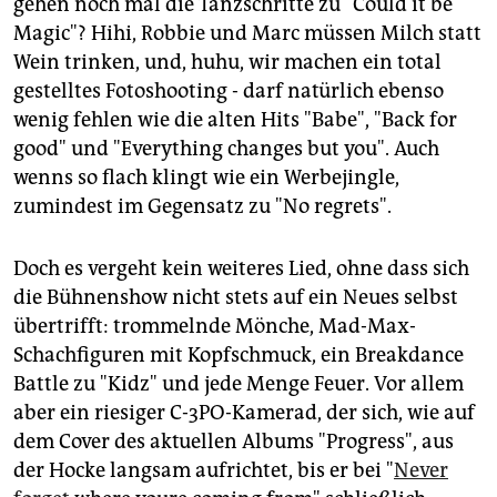
gehen noch mal die Tanzschritte zu "Could it be
Magic"? Hihi, Robbie und Marc müssen Milch statt
Wein trinken, und, huhu, wir machen ein total
gestelltes Fotoshooting - darf natürlich ebenso
wenig fehlen wie die alten Hits "Babe", "Back for
good" und "Everything changes but you". Auch
wenns so flach klingt wie ein Werbejingle,
zumindest im Gegensatz zu "No regrets".
Doch es vergeht kein weiteres Lied, ohne dass sich
die Bühnenshow nicht stets auf ein Neues selbst
übertrifft: trommelnde Mönche, Mad-Max-
Schachfiguren mit Kopfschmuck, ein Breakdance
Battle zu "Kidz" und jede Menge Feuer. Vor allem
aber ein riesiger C-3PO-Kamerad, der sich, wie auf
dem Cover des aktuellen Albums "Progress", aus
der Hocke langsam aufrichtet, bis er bei "
Never