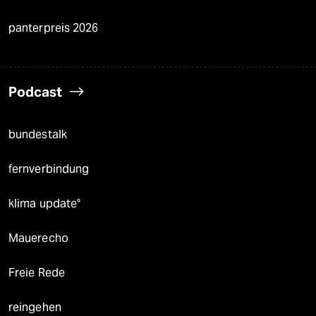
panterpreis 2026
Podcast
bundestalk
fernverbindung
klima update°
Mauerecho
Freie Rede
reingehen