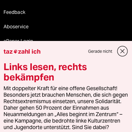
Feedback
Aboservice
ePaper Login
taz
zahl ich
Gerade nicht

Downloads für Abonnierende
Links lesen, rechts
bekämpfen
© 2026 taz Verlags und Vertriebs GmbH
Mit doppelter Kraft für eine offene Gesellschaft!
Alle Rechte vorbehalten. Bei rechtlichen Fragen oder für Genehmigungen
wenden Sie sich bitte an
lizenzen@taz.de
Besonders jetzt brauchen Menschen, die sich gegen
Rechtsextremismus einsetzen, unsere Solidarität.
Daher gehen 50 Prozent der Einnahmen aus
Feedback
Redaktionsstatut
Kommune-Richtlinien
KI-
Neuanmeldungen an „Alles beginnt im Zentrum“ –
eine Kampagne, die bedrohte linke Kulturzentren
Leitlinie
Informant
Datenschutz
Impressum
AGB
und Jugendorte unterstützt. Sind Sie dabei?