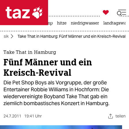

taz zahl ich
katzen
usa unter trump
hitze
niedrigwasser
landtagswahl

taz zahl ich
Musik
Take That in Hamburg: Fünf Männer und ein Kreisch-Revival
taz zahl ich
themen
Take That in Hamburg
Fünf Männer und ein
politik
Kreisch-Revival
öko
Die Pet Shop Boys als Vorgruppe, der große
Entertainer Robbie Williams in Hochform: Die
gesellschaft
wiedervereinigte Boyband Take That gab ein
ziemlich bombastisches Konzert in Hamburg.
kultur
sport
24.7.2011
19:41 Uhr
teilen