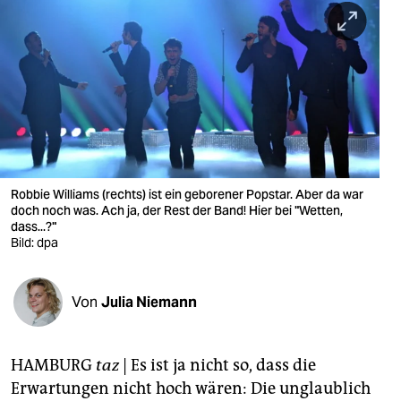
berlin
nord
wahrheit
verlag
verlag
veranstaltungen
Robbie Williams (rechts) ist ein geborener Popstar. Aber da war
doch noch was. Ach ja, der Rest der Band! Hier bei "Wetten,
shop
dass...?"
Bild: dpa
fragen & hilfe
unterstützen
Von
Julia Niemann
abo
HAMBURG
taz
| Es ist ja nicht so, dass die
genossenschaft
Erwartungen nicht hoch wären: Die unglaublich