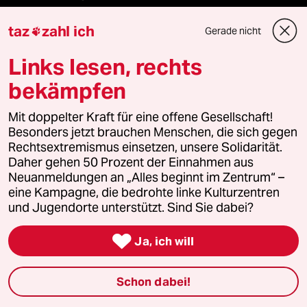
klima update°
taz
zahl ich
Gerade nicht

Links lesen, rechts
Mauerecho
bekämpfen
Freie Rede
Mit doppelter Kraft für eine offene Gesellschaft!
reingehen
Besonders jetzt brauchen Menschen, die sich gegen
Rechtsextremismus einsetzen, unsere Solidarität.
Daher gehen 50 Prozent der Einnahmen aus
Neuanmeldungen an „Alles beginnt im Zentrum“ –
Newsletter
eine Kampagne, die bedrohte linke Kulturzentren
und Jugendorte unterstützt. Sind Sie dabei?
team zukunft

Ja, ich will
taz frisch
Schon dabei!
taz zahl ich