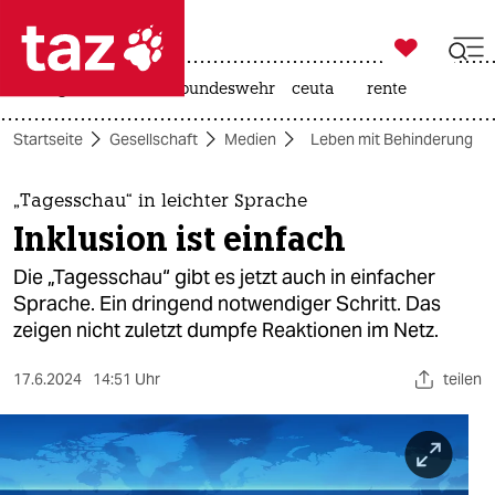

taz zahl ich
niedrigwasser
afd
bundeswehr
ceuta
rente

taz zahl ich
Startseite
Gesellschaft
Medien
Leben mit Behinderung
taz zahl ich
themen
„Tagesschau“ in leichter Sprache
Inklusion ist einfach
politik
Die „Tagesschau“ gibt es jetzt auch in einfacher
öko
Sprache. Ein dringend notwendiger Schritt. Das
zeigen nicht zuletzt dumpfe Reaktionen im Netz.
gesellschaft
17.6.2024
14:51 Uhr
teilen
kultur
sport