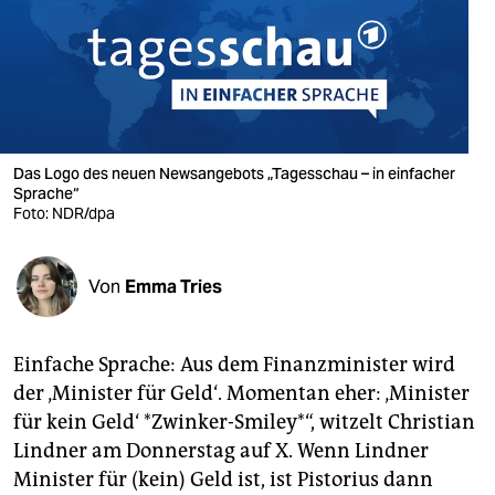
berlin
nord
wahrheit
verlag
Das Logo des neuen Newsangebots „Tagesschau – in einfacher
verlag
Sprache“
Foto: NDR/dpa
veranstaltungen
shop
Von
Emma Tries
fragen & hilfe
Einfache Sprache: Aus dem Finanzminister wird
unterstützen
der ‚Minister für Geld‘. Momentan eher: ‚Minister
abo
für kein Geld‘ *Zwinker-Smiley*“, witzelt Christian
Lindner am Donnerstag auf X. Wenn Lindner
genossenschaft
Minister für (kein) Geld ist, ist Pistorius dann