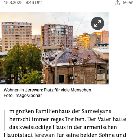
berlin
15.8.2025
9:46 Uhr
teilen
nord
wahrheit
verlag
verlag
veranstaltungen
shop
fragen & hilfe
Wohnen in Jerewan: Platz für viele Menschen
Foto: Imago/Zoonar
unterstützen
I
m großen Familienhaus der Samvelyans
abo
herrscht immer reges Treiben. Der Vater hatte
genossenschaft
das zweistöckige Haus in der armenischen
Hauptstadt
Jerewan
für seine beiden Söhne und