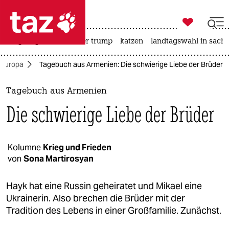

taz zahl ich
bergsteigen
usa unter trump
katzen
landtagswahl in sachs

taz zahl ich
Europa
Tagebuch aus Armenien: Die schwierige Liebe der Brüder
taz zahl ich
themen
Tagebuch aus Armenien
Die schwierige Liebe der Brüder
politik
öko
Kolumne
Krieg und Frieden
von
Sona Martirosyan
gesellschaft
kultur
Hayk hat eine Russin geheiratet und Mikael eine
Ukrainerin. Also brechen die Brüder mit der
sport
Tradition des Lebens in einer Großfamilie. Zunächst.