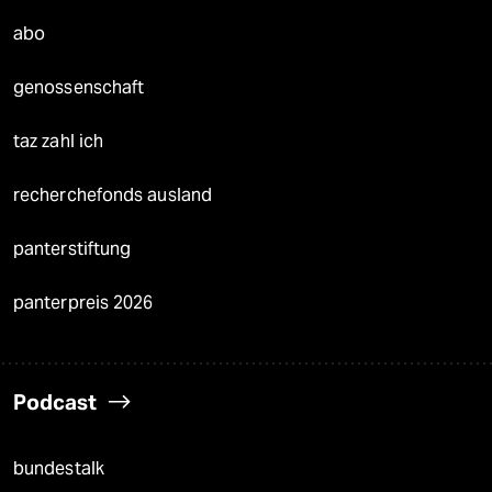
abo
genossenschaft
taz zahl ich
recherchefonds ausland
panterstiftung
panterpreis 2026
Podcast
bundestalk