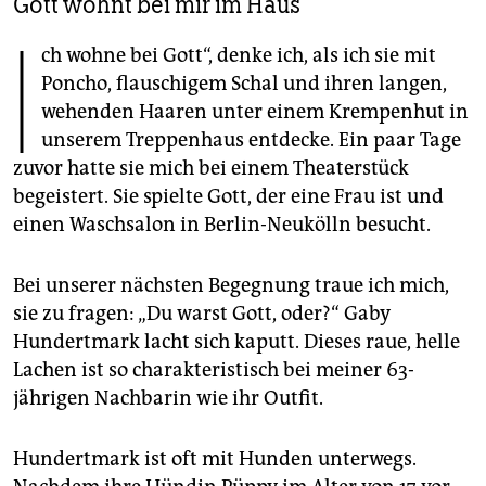
Gott wohnt bei mir im Haus
epaper login
I
ch wohne bei Gott“, denke ich, als ich sie mit
Poncho, flauschigem Schal und ihren langen,
wehenden Haaren unter einem Krempenhut in
unserem Treppenhaus entdecke. Ein paar Tage
zuvor hatte sie mich bei einem Theaterstück
begeistert. Sie spielte Gott, der eine Frau ist und
einen Waschsalon in Berlin-Neukölln besucht.
Bei unserer nächsten Begegnung traue ich mich,
sie zu fragen: „Du warst Gott, oder?“ Gaby
Hundertmark lacht sich kaputt. Dieses raue, helle
Lachen ist so charakteristisch bei meiner 63-
jährigen Nachbarin wie ihr Outfit.
Hundertmark ist oft mit Hunden unterwegs.