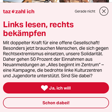
taz
zahl ich
Gerade nicht

Links lesen, rechts
bekämpfen
Mit doppelter Kraft für eine offene Gesellschaft!
Besonders jetzt brauchen Menschen, die sich gegen
Rechtsextremismus einsetzen, unsere Solidarität.
Verdrängung aus dem Stadtzentrum
Daher gehen 50 Prozent der Einnahmen aus
Abschied von einer grünen Utopie
Neuanmeldungen an „Alles beginnt im Zentrum“ –
Ein Kollektiv aus Tiny House-Bauern macht den
eine Kampagne, die bedrohte linke Kulturzentren
Mirbachplatz seit über zwei Jahren zu einem kreativen
und Jugendorte unterstützt. Sind Sie dabei?
Ort. Nun muss es teuren Wohnungen weichen.
Von
Susanne Messmer

Ja, ich will
Schon dabei!