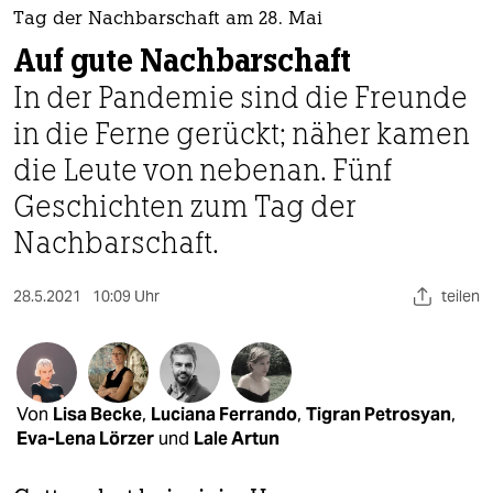
berlin
Tag der Nachbarschaft am 28. Mai
nord
Auf gute Nachbarschaft
In der Pandemie sind die Freunde
wahrheit
in die Ferne gerückt; näher kamen
verlag
die Leute von nebenan. Fünf
verlag
Geschichten zum Tag der
Nachbarschaft.
veranstaltungen
shop
28.5.2021
10:09 Uhr
teilen
fragen & hilfe
unterstützen
abo
Von
Lisa Becke
,
Luciana Ferrando
,
Tigran Petrosyan
,
Eva-Lena Lörzer
und
Lale Artun
genossenschaft