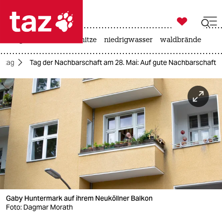

taz zahl ich
krieg in der ukraine
hitze
niedrigwasser
waldbrände

taz zahl ich
lltag
Tag der Nachbarschaft am 28. Mai: Auf gute Nachbarschaft
taz zahl ich
themen
politik
öko
gesellschaft
kultur
Gaby Huntermark auf ihrem Neuköllner Balkon
sport
Foto: Dagmar Morath