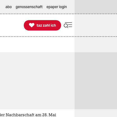
abo
genossenschaft
epaper login

taz zahl ich
taz zahl ich
der Nachbarschaft am 28. Mai