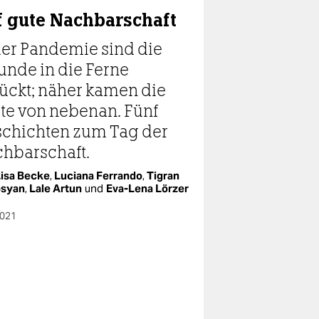
f gute Nachbarschaft
der Pandemie sind die
unde in die Ferne
ückt; näher kamen die
te von nebenan. Fünf
chichten zum Tag der
hbarschaft.
isa Becke
,
Luciana Ferrando
,
Tigran
osyan
,
Lale Artun
und
Eva-Lena Lörzer
2021