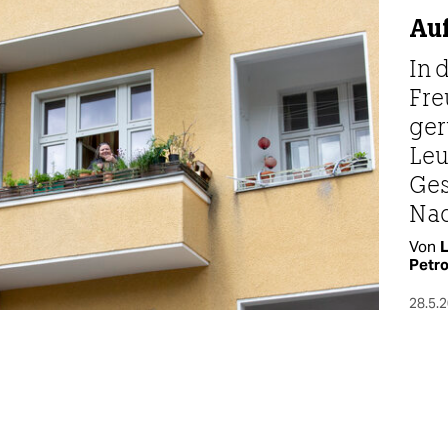
Au
In 
Fre
ger
Leu
Ges
Nac
Von
L
Petr
28.5.