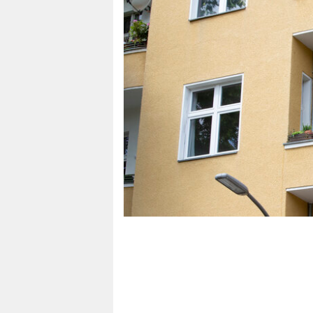
berlin
nord
wahrheit
verlag
verlag
veranstaltungen
shop
fragen & hilfe
unterstützen
abo
genossenschaft