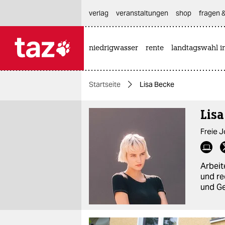
hautnavigation anspringen
hauptinhalt anspringen
footer anspringen
verlag
veranstaltungen
shop
fragen &
niedrigwasser
rente
landtagswahl i

taz zahl ich
taz zahl ich
Startseite
Lisa Becke
themen
Lisa
politik
Freie J
öko
gesellschaft
Arbeite
und re
kultur
und Ge
sport