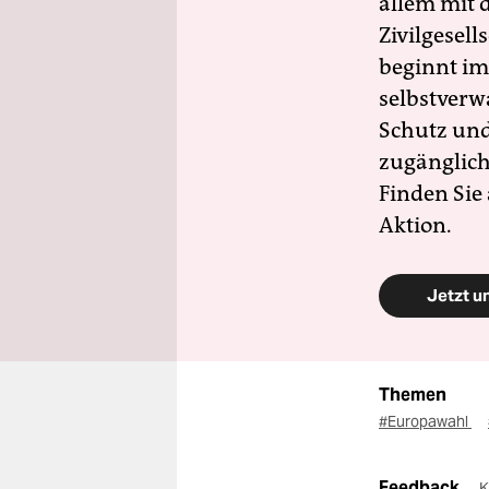
allem mit d
Zivilgesell
beginnt im
selbstverw
Schutz und 
zugänglich
Finden Sie
Aktion.
Jetzt u
Themen
#Europawahl
Feedback
K