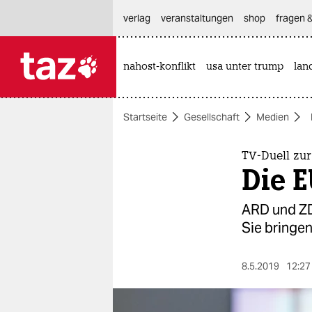
hautnavigation anspringen
hauptinhalt anspringen
footer anspringen
verlag
veranstaltungen
shop
fragen &
nahost-konflikt
usa unter trump
lan

taz zahl ich
taz zahl ich
Startseite
Gesellschaft
Medien
themen
politik
TV-Duell zu
Die 
öko
ARD und ZD
gesellschaft
Sie bringe
kultur
8.5.2019
12:27
sport