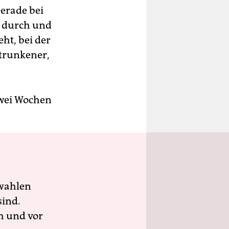
erade bei
r durch und
ht, bei der
etrunkener,
zwei Wochen
wahlen
sind.
h und vor