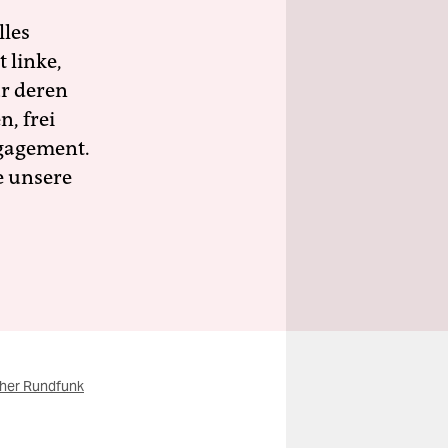
lles
 linke,
ür deren
n, frei
ngagement.
e unsere
cher Rundfunk