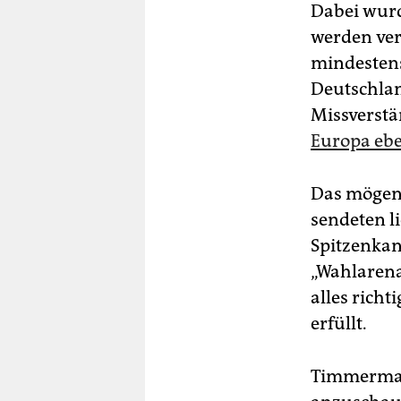
Dabei wurd
werden ver
mindestens
Deutschlan
Missverstä
Europa eb
Das mögen 
sendeten l
Spitzenka
„Wahlarena
alles rich
erfüllt.
Timmerman