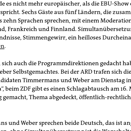
e es nicht mehr europäischer, als die EBU-Show 
spricht. Sechs Gäste aus fünf Ländern, die zus
 zehn Sprachen sprechen, mit einem Moderatio
d, Frankreich und Finnland. Simultanübersetzu
ndnisse, Stimmengewirr, ein heilloses Durchein
en
.
sich auch die Programmdirektio­nen gedacht h
ieber Selbstgemachtes. Bei der ARD trafen sich di
ndidaten Timmermans und Weber am Dienstag in
“, beim ZDF gibt es einen Schlagabtausch am 16. M
tig gemacht, Thema abgedeckt, öffentlich-rechtlic
s und Weber sprechen beide Deutsch, das ist 