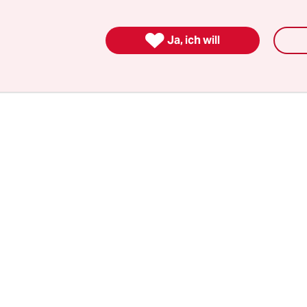
x – also da, wo nur Auskenner*innen und Journa
.

Ja, ich will