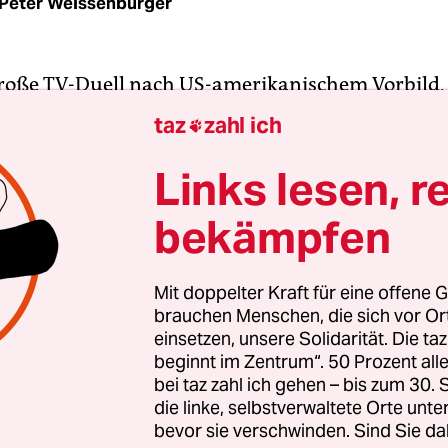
Peter Weissenburger
 große TV-Duell nach US-amerikanischem Vorbild, 
n auch aus dem deutschen Bundestagswahlkampf
taz
zahl ich

denken ist. Am 15. Mai treffen sich die
didat*innen für die Europawahl im Brüsseler Pl
Links lesen, r
n darum, ihre Erzählung an alle europäischen 
bekämpfen
zu bringen. Es wird keine produktive Debatte geb
 es auch nie.
Mit doppelter Kraft für eine offene G
brauchen Menschen, die sich vor O
t wird der mediale Festakt von der Europäischen
einsetzen, unsere Solidarität. Die ta
ion (EBU), übertragen wird es in den jeweilige
beginnt im Zentrum“. 50 Prozent a
weiligen Mitgliedssendern. Das wären in Deutsc
bei taz zahl ich gehen – bis zum 30
ären. Denn die verzichteten dankend und sendet
die linke, selbstverwaltete Orte unte
bevor sie verschwinden. Sind Sie da
ogramm zur EU-Wahl. Die Brüsseler Show versch