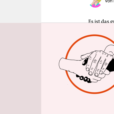
Von
epaper login
Es ist das
inzwische
mehr wegzu
Spitzenkan
und kämpfe
ger*innen 
darum ging
Organisier
Rundfunkun
von den je
und ZDF. W
eigenes Pr