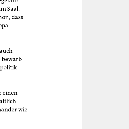
egefahr
im Saal.
hon, dass
ropa
 auch
s bewarb
politik
e einen
altlich
inander wie