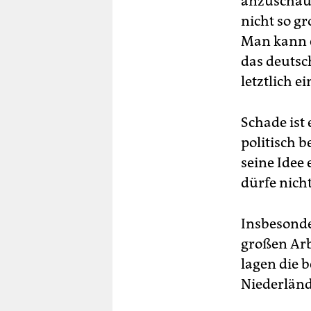
anzuschaue
nicht so g
Man kann e
das deutsc
letztlich e
Schade ist
politisch 
seine Idee
dürfe nicht
Insbesonde
großen Arb
lagen die 
Niederländ