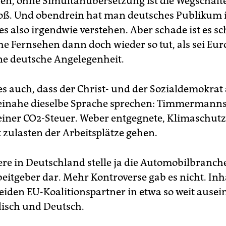
n, ohne Simultanübersetzung ist die Wegschalt
roß. Und obendrein hat man deutsches Publikum 
s also irgendwie verstehen. Aber schade ist es sc
he Fernsehen dann doch wieder so tut, als sei Eu
ine deutsche Angelegenheit.
 es auch, dass der Christ- und der Sozialdemokrat
beinahe dieselbe Sprache sprechen: Timmermann
 einer CO2-Steuer. Weber entgegnete, Klimaschutz
 zulasten der Arbeitsplätze gehen.
re in Deutschland stelle ja die Automobilbranch
eitgeber dar. Mehr Kontroverse gab es nicht. Inh
beiden EU-Koalitionspartner in etwa so weit ause
isch und Deutsch.