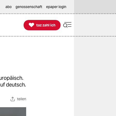
abo
genossenschaft
epaper login

taz zahl ich
taz zahl ich
uropäisch.
uf deutsch.
teilen