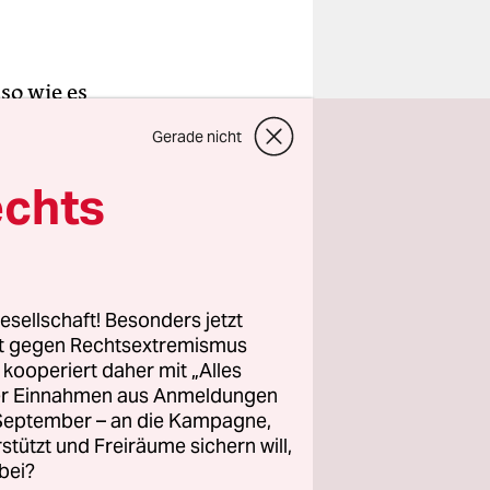
so wie es
 nicht
Gerade nicht
enarsaal
echts
Bür­
en, aber
esellschaft! Besonders jetzt
rt gegen Rechtsextremismus
z kooperiert daher mit „Alles
n Ländern
ller Einnahmen aus Anmeldungen
hland ARD
. September – an die Kampagne,
en lieber
rstützt und Freiräume sichern will,
bei?
oben sie