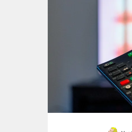
berlin
nord
wahrheit
verlag
verlag
veranstaltungen
shop
fragen & hilfe
unterstützen
abo
genossenschaft