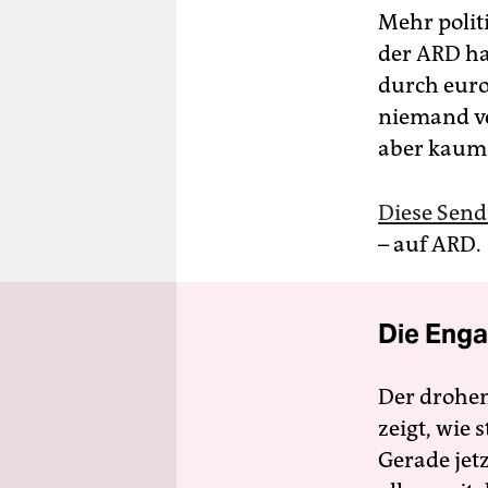
Mehr polit
der ARD ha
durch euro
niemand ve
aber kaum 
Diese Send
– auf ARD.
Die Enga
Der drohe
zeigt, wie
Gerade jet