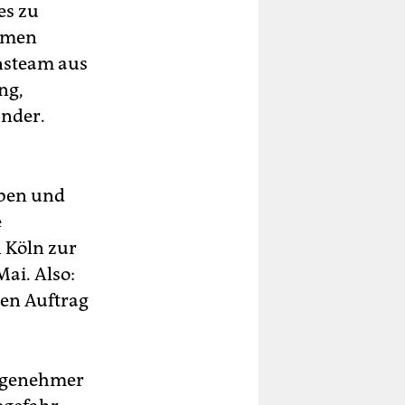
es zu
ammen
nsteam aus
ng,
ander.
aben und
e
 Köln zur
ai. Also:
hen Auftrag
angenehmer