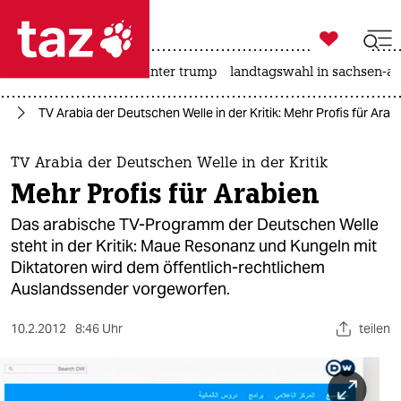

taz zahl ich
nahost-konflikt
usa unter trump
landtagswahl in sachsen-an

taz zahl ich
en
TV Arabia der Deutschen Welle in der Kritik: Mehr Profis für Arab
taz zahl ich
themen
TV Arabia der Deutschen Welle in der Kritik
Mehr Profis für Arabien
politik
Das arabische TV-Programm der Deutschen Welle
öko
steht in der Kritik: Maue Resonanz und Kungeln mit
Diktatoren wird dem öffentlich-rechtlichem
gesellschaft
Auslandssender vorgeworfen.
kultur
10.2.2012
8:46 Uhr
teilen
sport