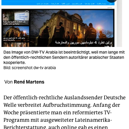
berlin
nord
wahrheit
verlag
verlag
Das Image von DW-TV Arabia ist beeinträchtigt, weil man lange mit
den öffentlich-rechtlichen Sendern autoritärer arabischer Staaten
veranstaltungen
kooperierte.
Bild: screenshot dw-tv arabia
shop
Von
René Martens
fragen & hilfe
unterstützen
Der öffentlich-rechtliche Auslandssender Deutsche
Welle verbreitet Aufbruchstimmung. Anfang der
abo
Woche präsentierte man ein reformiertes TV-
genossenschaft
Programm mit ausgeweiteter Lateinamerika-
Berichterstattung, auch online gab es einen