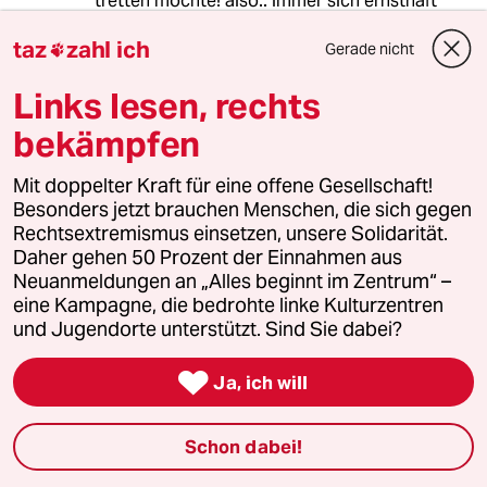
tretten möchte! also.. immer sich ernsthaft
ausdrücken.. mit oder schreibfehler, aber
taz
zahl ich
hauptsache der Inhalt muss klar.. und wir
Gerade nicht

müssen ehrlich bleiben. Demnächst erscheint
Links lesen, rechts
einen Artikel über die deuscteh welle, dieses
mal wird das vernichtenf auffalen.. weil der
bekämpfen
Autor dieses mal 3 renommierte
persönlichkeiten , die die DW gut kennen
Mit doppelter Kraft für eine offene Gesellschaft!
einbezieht.. wir wünschen im Voraus für alle
Besonders jetzt brauchen Menschen, die sich gegen
eine schöne lektüre und verbleiben mit
Rechtsextremismus einsetzen, unsere Solidarität.
freundlcihen Grüssen
Daher gehen 50 Prozent der Einnahmen aus
Neuanmeldungen an „Alles beginnt im Zentrum“ –
eine Kampagne, die bedrohte linke Kulturzentren
Strumunddrang
S
und Jugendorte unterstützt. Sind Sie dabei?
09.03.2012
,
01:10 Uhr

Liebe Leserinnen und Lesern
Ja, ich will
Liebe Mitarbeiter der deustche Quelle
Schon dabei!
Heute, aus Gesundheitlichen Gründen: Pause!