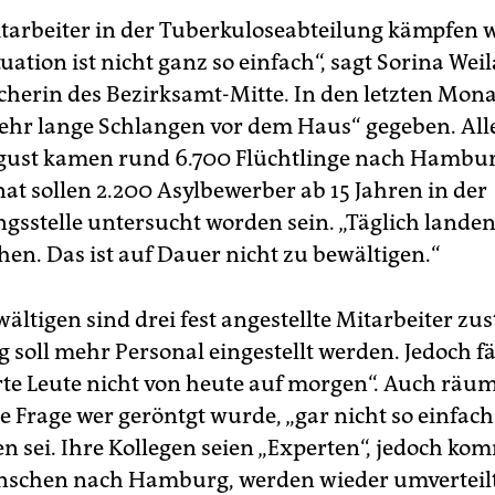
tarbeiter in der Tuberkuloseabteilung kämpfen 
tuation ist nicht ganz so einfach“, sagt Sorina Wei
cherin des Bezirksamt-Mitte. In den letzten Mon
sehr lange Schlangen vor dem Haus“ gegeben. Alle
gust kamen rund 6.700 Flüchtlinge nach Hambur
at sollen 2.200 Asylbewerber ab 15 Jahren in der
sstelle untersucht worden sein. „Täglich landen
en. Das ist auf Dauer nicht zu bewältigen.“
ältigen sind drei fest angestellte Mitarbeiter zus
ig soll mehr Personal eingestellt werden. Jedoch
erte Leute nicht von heute auf morgen“. Auch räu
ie Frage wer geröntgt wurde, „gar nicht so einfach
n sei. Ihre Kollegen seien „Experten“, jedoch k
nschen nach Hamburg, werden wieder umverteil