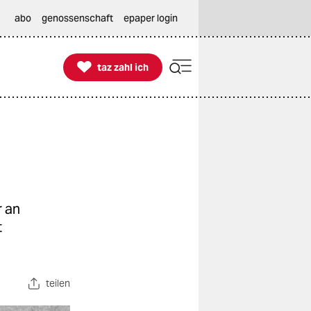
abo
genossenschaft
epaper login

taz zahl ich
taz zahl ich
r an
t
teilen