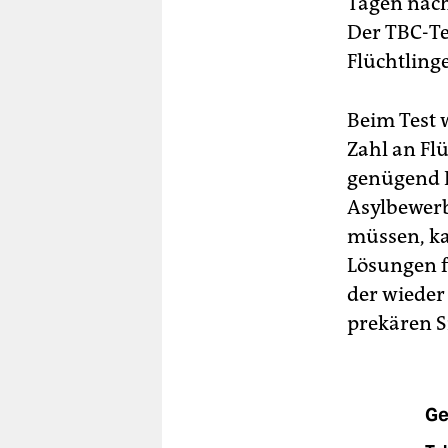
Tagen nach
Der TBC-Te
Flüchtling
Beim Test 
Zahl an Fl
genügend P
Asylbewerb
müssen, ka
Lösungen f
der wieder
prekären S
Ge