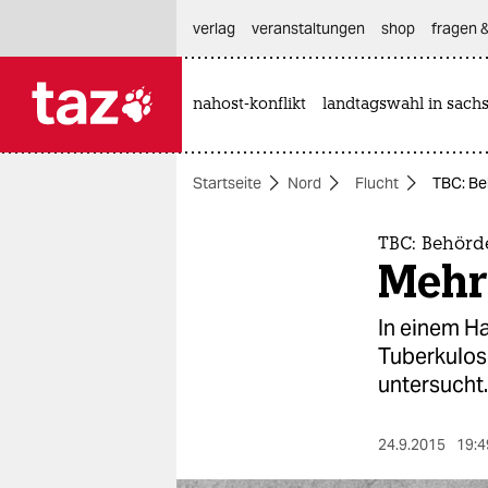
hautnavigation anspringen
hauptinhalt anspringen
footer anspringen
verlag
veranstaltungen
shop
fragen &
nahost-konflikt
landtagswahl in sach

taz zahl ich
taz zahl ich
Startseite
Nord
Flucht
TBC: Be
themen
politik
TBC: Behörd
Mehr 
öko
In einem Ha
gesellschaft
Tuberkulos
untersucht.
kultur
sport
24.9.2015
19:4