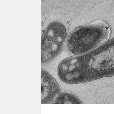
berlin
nord
wahrheit
verlag
verlag
veranstaltungen
shop
fragen & hilfe
unterstützen
abo
genossenschaft