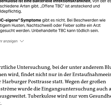
erkulose ist eine bakterielle Infektionskrankheit
, von der e
schiedene Arten gibt. „Offene TBC“ ist ansteckend und
depflichtig.
BC-eigene“ Symptome
gibt es nicht. Bei Beschwerden wie
tigem Husten, Nachtschweiß oder Fieber sollte ein Arzt
gesucht werden. Unbehandelte TBC kann tödlich sein.
r anzeigen
i engem Kontakt
zu einem Betroffenen ist die
steckungsgefahr höher. Die Bakterien werden übers Husten
ertragen.
e Heilungschance
liegt in Deutschland laut dem Deutschen
ärztliche Untersuchung, bei der unter anderem Bl
trum für Infektionsforschung bei 80 Prozent; in anderen
 wird, findet nicht nur in der Erstaufnahmeei
dern teils nur bei 50 Prozent.
er Harburger Posttrasse statt. Wegen der großen
t Ende der 90er
wird in Deutschland nicht mehr gegen die
sströme wurde die Eingangsuntersuchung auch 
nkheit geimpft. Grund dafür sind mögliche Komplikationen 
ausgeweitet. Tuberkulose wird nur vom Gesundh
r Rückgang von TBC-Fällen.
.