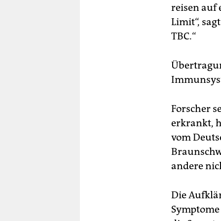
reisen auf 
Limit“, sa
TBC.“
Übertragun
Immunsyst
Forscher s
erkrankt, 
vom Deutsc
Braunschwe
andere nic
Die Aufklä
Symptome r