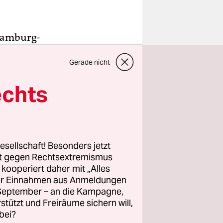
 Hamburg-
der
Gerade nicht
 Auf
eiber der
echts
 ins
 er den
esellschaft! Besonders jetzt
rt gegen Rechtsextremismus
etroffenen
z kooperiert daher mit „Alles
ller Einnahmen aus Anmeldungen
ngst –
. September – an die Kampagne,
rstützt und Freiräume sichern will,
bei?