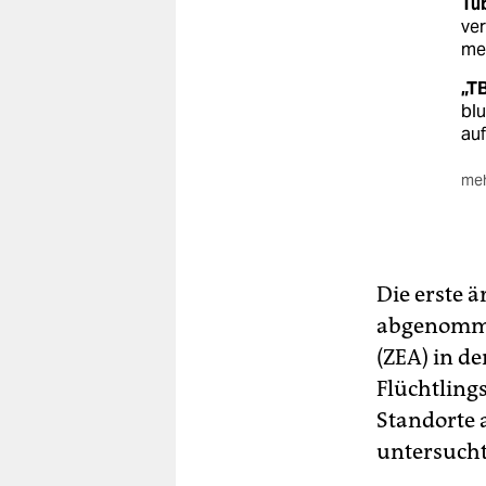
Tub
ver
mel
„T
blu
auf
meh
Be
An
üb
Di
Die erste 
Zen
abgenommen
Län
(ZEA) in d
Sei
Flüchtling
Kra
Standorte 
de
untersucht