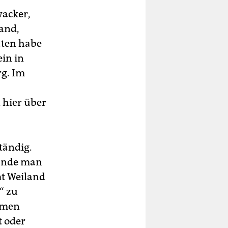
wacker,
land,
aten habe
in in
g. Im
 hier über
tändig.
 fände man
mt Weiland
“ zu
ommen
t oder