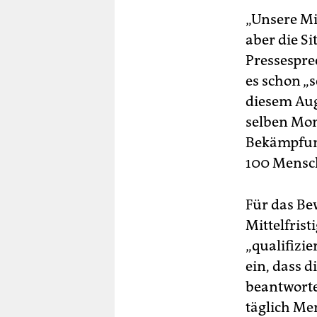
„Unsere Mi
aber die Si
Pressespre
es schon „
diesem Au
selben Mon
Bekämpfung
100 Mensch
Für das Bew
Mittelfrist
„qualifizi
ein, dass d
beantworte
täglich Me