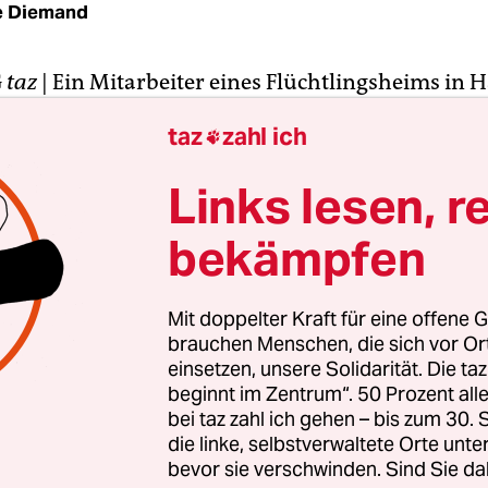
e Diemand
G
taz
| Ein Mitarbeiter eines Flüchtlingsheims in
st an Tuberkulose (TBC) erkrankt. Das berichtete 
taz
zahl ich

e Mediziner der taz. Er möchte anonym bleiben.
bestätigen Innenbehörde und der städtische Betr
Links lesen, r
 „Fördern & Wohnen“ den Vorfall.
bekämpfen
it fortgeschrittenem TBC kam drei Wochen lang
s. Er infizierte sich offenbar einen Monat bevor
Mit doppelter Kraft für eine offene G
chte in einer Hamburger Erstaufnahme. Weil die
brauchen Menschen, die sich vor O
szeit mindestens acht Wochen dauert, sind die b
einsetzen, unsere Solidarität. Die ta
beginnt im Zentrum“. 50 Prozent a
 heute nicht mehr in der Unterkunft. Sie sollen lä
bei taz zahl ich gehen – bis zum 30
inische Behandlung – weiter gezogen sein.
die linke, selbstverwaltete Orte unte
bevor sie verschwinden. Sind Sie da