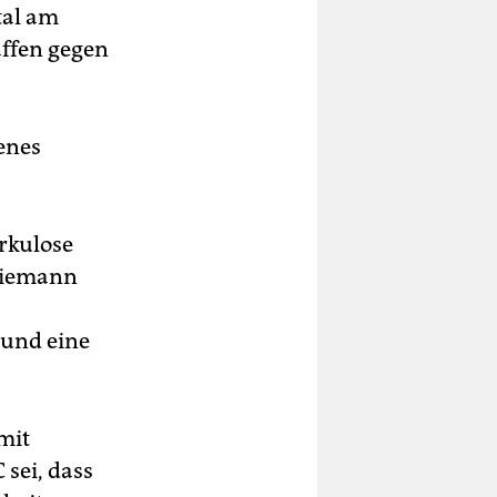
tal am
affen gegen
enes
rkulose
 Niemann
 und eine
mit
sei, dass