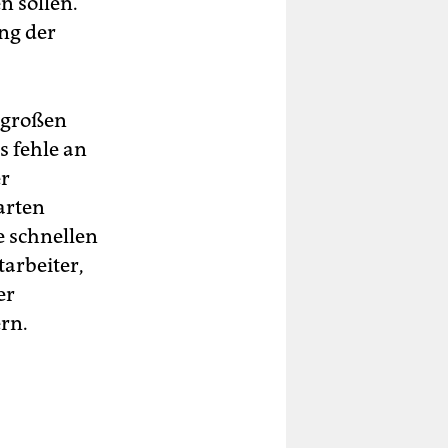
n sollen.
ng der
r großen
s fehle an
er
arten
e schnellen
tarbeiter,
er
rn.