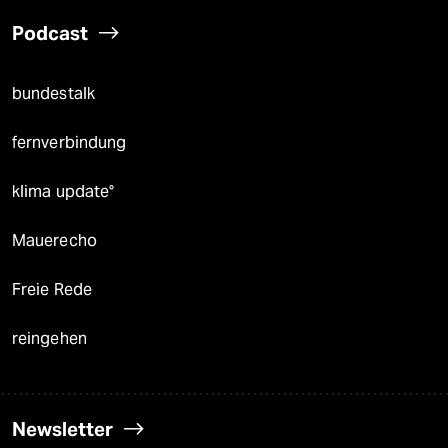
Podcast
bundestalk
fernverbindung
klima update°
Mauerecho
Freie Rede
reingehen
Newsletter