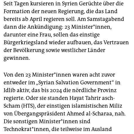
epaper login
Seit Tagen kursieren in Syrien Gerüchte über die
Formation der neuen Regierung, die das Land
bereits ab April regieren soll. Am Samstagabend
dann die Ankündigung: 23 Minister*innen,
darunter eine Frau, sollen das einstige
Bürgerkriegsland wieder aufbauen, das Vertrauen
der Bevölkerung sowie westlicher Länder
gewinnen.
Von den 23 Mi­nis­te­r*in­nen waren acht zuvor
entweder im „Syrian Salvation Government“ in
Idlib aktiv, das bis 2024 die nördliche Provinz
regierte. Oder sie standen Hayat Tahrir asch-
Scham (HTS), der einstigen islamistischen Miliz
von Übergangspräsident Ahmed al-Scharaa, nah.
Die sonstigen Mi­nis­te­r*in­nen sind
Technokrat*innen, die teilweise im Ausland