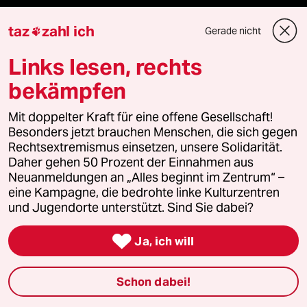
Mehr taz Angebote
taz
zahl ich
Gerade nicht

Links lesen, rechts
Reisen
bekämpfen
Kantine
Mit doppelter Kraft für eine offene Gesellschaft!
Besonders jetzt brauchen Menschen, die sich gegen
Shop
Rechtsextremismus einsetzen, unsere Solidarität.
Daher gehen 50 Prozent der Einnahmen aus
Anzeigen
Neuanmeldungen an „Alles beginnt im Zentrum“ –
eine Kampagne, die bedrohte linke Kulturzentren
und Jugendorte unterstützt. Sind Sie dabei?
Fragen & Hilfe

Ja, ich will
Feedback
Schon dabei!
Aboservice