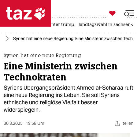

taz zahl ich
nahost-konflikt
usa unter trump
landtagswahl in sachsen-an

taz zahl ich
en
Syrien hat eine neue Regierung: Eine Ministerin zwischen Techn
taz zahl ich
themen
Syrien hat eine neue Regierung
Eine Ministerin zwischen
politik
Technokraten
öko
Syriens Übergangspräsident Ahmed al-Scharaa ruft
eine neue Regierung ins Leben. Sie soll Syriens
gesellschaft
ethnische und religiöse Vielfalt besser
widerspiegeln.
kultur
sport
30.3.2025
19:58 Uhr
teilen