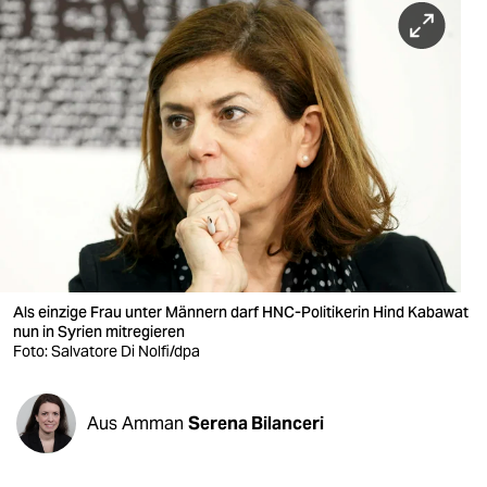
berlin
nord
wahrheit
verlag
verlag
veranstaltungen
shop
Als einzige Frau unter Männern darf HNC-Politikerin Hind Kabawat
fragen & hilfe
nun in Syrien mitregieren
Foto: Salvatore Di Nolfi/dpa
unterstützen
abo
Aus Amman
Serena Bilanceri
genossenschaft