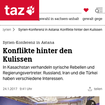

taz zahl ich
hitze
surfen
landtagswahl in sachsen-anhalt
gewalt gegen

taz zahl ich
Syrien
Syrien-Konferenz in Astana: Konflikte hinter den Kulissen
taz zahl ich
themen
Syrien-Konferenz in Astana
Konflikte hinter den
politik
Kulissen
öko
In Kasachstan verhandeln syrische Rebellen und
Regierungsvertreter. Russland, Iran und die Türkei
gesellschaft
haben verschiedene Interessen.
kultur
24.1.2017
9:41 Uhr
teilen
sport