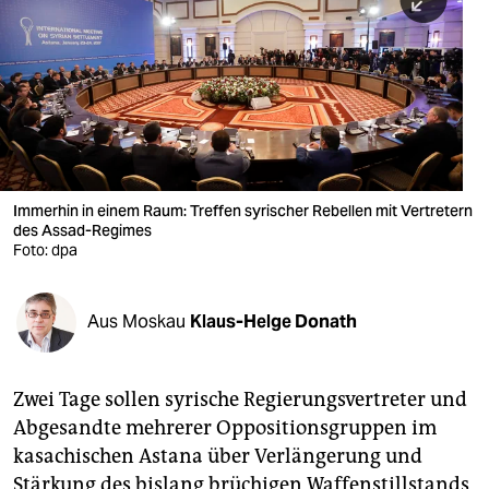
berlin
nord
wahrheit
verlag
verlag
Immerhin in einem Raum: Treffen syrischer Rebellen mit Vertretern
des Assad-Regimes
veranstaltungen
Foto: dpa
shop
fragen & hilfe
Aus Moskau
Klaus-Helge Donath
unterstützen
Zwei Tage sollen syrische Regierungsvertreter und
abo
Abgesandte mehrerer Oppositionsgruppen im
genossenschaft
kasachischen Astana über Verlängerung und
Stärkung des bislang brüchigen Waffenstillstands