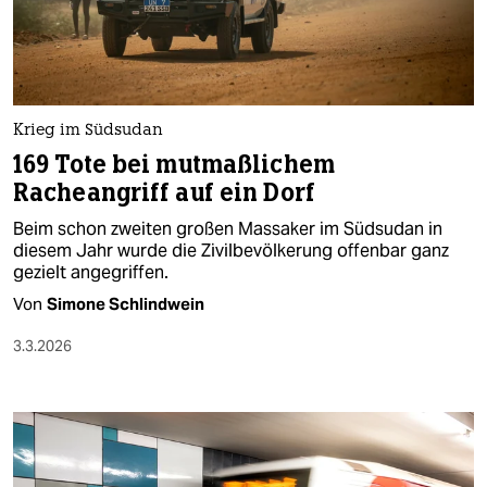
berlin
nord
wahrheit
Krieg im Südsudan
verlag
169 Tote bei mutmaßlichem
Racheangriff auf ein Dorf
verlag
Beim schon zweiten großen Massaker im Südsudan in
veranstaltungen
diesem Jahr wurde die Zivilbevölkerung offenbar ganz
gezielt angegriffen.
shop
Von
Simone Schlindwein
fragen & hilfe
3.3.2026
unterstützen
abo
genossenschaft