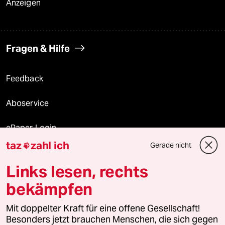
Anzeigen
Fragen & Hilfe
Feedback
Aboservice
ePaper Login
taz
zahl ich
Gerade nicht

Downloads für Abonnierende
Links lesen, rechts
bekämpfen
© 2026 taz Verlags und Vertriebs GmbH
Alle Rechte vorbehalten. Bei rechtlichen Fragen oder für Genehmigungen
Mit doppelter Kraft für eine offene Gesellschaft!
wenden Sie sich bitte an
lizenzen@taz.de
Besonders jetzt brauchen Menschen, die sich gegen