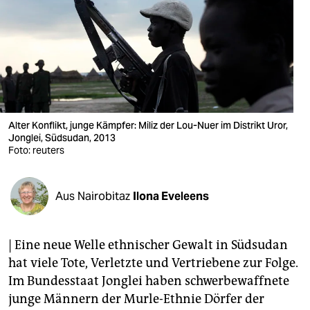
berlin
nord
wahrheit
verlag
verlag
Alter Konflikt, junge Kämpfer: Miliz der Lou-Nuer im Distrikt Uror,
Jonglei, Südsudan, 2013
veranstaltungen
Foto: reuters
shop
Aus Nairobitaz
Ilona Eveleens
fragen & hilfe
unterstützen
| Eine neue Welle ethnischer Gewalt in Südsudan
abo
hat viele Tote, Verletzte und Vertriebene zur Folge.
Im Bundesstaat Jonglei haben schwerbewaffnete
genossenschaft
junge Männern der Murle-Ethnie Dörfer der