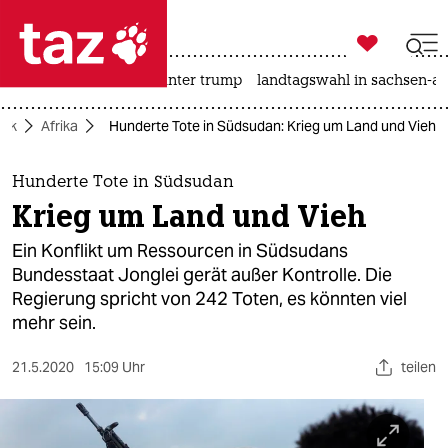

taz zahl ich
nahost-konflikt
usa unter trump
landtagswahl in sachsen-an

taz zahl ich
itik
Afrika
Hunderte Tote in Südsudan: Krieg um Land und Vieh
taz zahl ich
themen
Hunderte Tote in Südsudan
Krieg um Land und Vieh
politik
Ein Konflikt um Ressourcen in Südsudans
öko
Bundesstaat Jonglei gerät außer Kontrolle. Die
Regierung spricht von 242 Toten, es könnten viel
gesellschaft
mehr sein.
kultur
21.5.2020
15:09 Uhr
teilen
sport