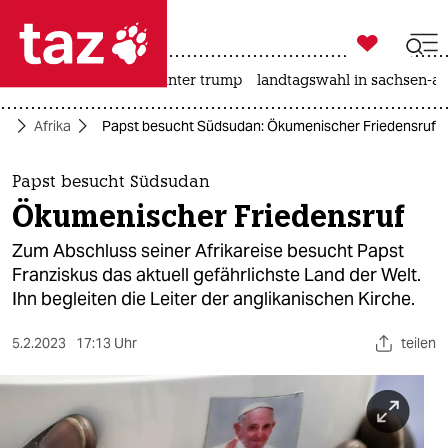

taz zahl ich
nahost-konflikt
usa unter trump
landtagswahl in sachsen-an

taz zahl ich
ik
Afrika
Papst besucht Südsudan: Ökumenischer Friedensruf
taz zahl ich
themen
Papst besucht Südsudan
Ökumenischer Friedensruf
politik
Zum Abschluss seiner Afrikareise besucht Papst
öko
Franziskus das aktuell gefährlichste Land der Welt.
Ihn begleiten die Leiter der anglikanischen Kirche.
gesellschaft
5.2.2023
17:13 Uhr
teilen
kultur
sport