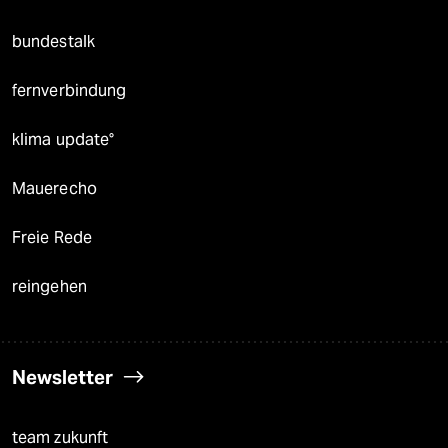
bundestalk
fernverbindung
klima update°
Mauerecho
Freie Rede
reingehen
Newsletter
team zukunft