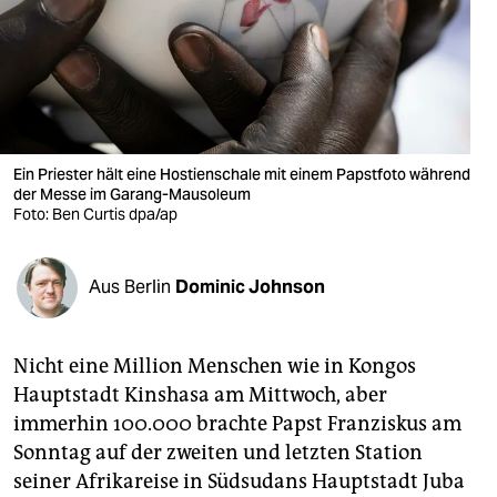
berlin
nord
wahrheit
verlag
Ein Priester hält eine Hostienschale mit einem Papstfoto während
der Messe im Garang-Mausoleum
verlag
Foto: Ben Curtis dpa/ap
veranstaltungen
shop
Aus Berlin
Dominic Johnson
fragen & hilfe
Nicht eine Million Menschen wie in Kongos
unterstützen
Hauptstadt Kinshasa am Mittwoch, aber
abo
immerhin 100.000 brachte Papst Franziskus am
Sonntag auf der zweiten und letzten Station
genossenschaft
seiner Afrikareise in Südsudans Hauptstadt Juba