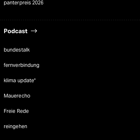
panterpreis 2026
Podcast
bundestalk
fernverbindung
klima update°
Mauerecho
Freie Rede
reingehen