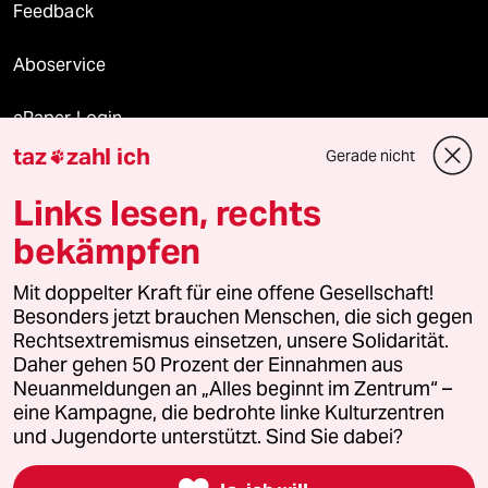
Feedback
Aboservice
ePaper Login
taz
zahl ich
Gerade nicht

Downloads für Abonnierende
Links lesen, rechts
bekämpfen
© 2026 taz Verlags und Vertriebs GmbH
Alle Rechte vorbehalten. Bei rechtlichen Fragen oder für Genehmigungen
Mit doppelter Kraft für eine offene Gesellschaft!
wenden Sie sich bitte an
lizenzen@taz.de
Besonders jetzt brauchen Menschen, die sich gegen
Rechtsextremismus einsetzen, unsere Solidarität.
Daher gehen 50 Prozent der Einnahmen aus
Feedback
Redaktionsstatut
Kommune-Richtlinien
KI-
Neuanmeldungen an „Alles beginnt im Zentrum“ –
eine Kampagne, die bedrohte linke Kulturzentren
Leitlinie
Informant
Datenschutz
Impressum
AGB
und Jugendorte unterstützt. Sind Sie dabei?
Seitenwende
Einwilligungen widerrufen (Ads)