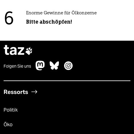
6
Enorme Gewinne für Ölkonzerne
Bitte abschöpfen!
taz

Folgen Sie uns
Ressorts
Politik
Öko