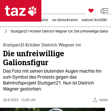

taz zahl ich
krieg in der ukraine
hitze
us-demokraten
nahost-konflikt

taz zahl ich
21
Stuttgart21-Kritiker Dietrich Wagner tot: Die unfreiwillige Galions
taz zahl ich
themen
Stuttgart21-Kritiker Dietrich Wagner tot
Die unfreiwillige
politik
Galionsfigur
öko
Das Foto mit seinen blutenden Augen machte ihn
zum Symbol des Protests gegen das
gesellschaft
Bahnhofsprojekt Stuttgart21. Nun ist Dietrich
Wagner gestorben.
kultur
sport
30.6.2023
15:05 Uhr
teilen