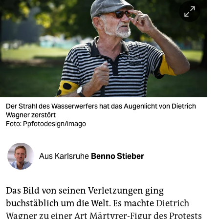
berlin
nord
wahrheit
verlag
verlag
veranstaltungen
Der Strahl des Wasserwerfers hat das Augenlicht von Dietrich
Wagner zerstört
shop
Foto: Ppfotodesign/imago
fragen & hilfe
Aus Karlsruhe
Benno Stieber
unterstützen
abo
Das Bild von seinen Verletzungen ging
genossenschaft
buchstäblich um die Welt. Es machte
Dietrich
Wagner zu einer Art Märtyrer-Figur des Protests