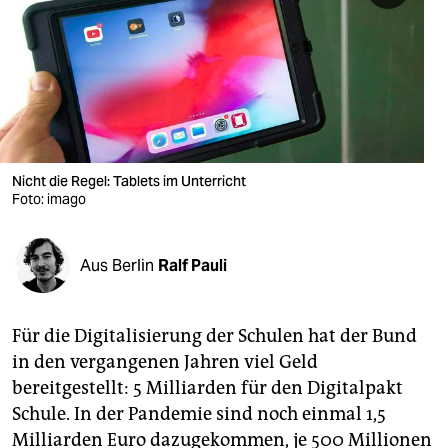
berlin
nord
wahrheit
verlag
verlag
Nicht die Regel: Tablets im Unterricht
Foto: imago
veranstaltungen
shop
Aus Berlin
Ralf Pauli
fragen & hilfe
unterstützen
Für die Digitalisierung der Schulen hat der Bund
in den vergangenen Jahren viel Geld
abo
bereitgestellt: 5 Milliarden für den Digitalpakt
genossenschaft
Schule. In der Pandemie sind noch einmal 1,5
Milliarden Euro dazugekommen, je 500 Millionen