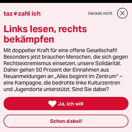
taz
zahl ich
Gerade nicht

Veranstaltungen
Links lesen, rechts
Demnächst
bekämpfen
Vor Ort
Mit doppelter Kraft für eine offene Gesellschaft!
Besonders jetzt brauchen Menschen, die sich gegen
Live im Stream
Rechtsextremismus einsetzen, unsere Solidarität.
Daher gehen 50 Prozent der Einnahmen aus
Neuanmeldungen an „Alles beginnt im Zentrum“ –
Vergangene
eine Kampagne, die bedrohte linke Kulturzentren
und Jugendorte unterstützt. Sind Sie dabei?
taz lab 2027

Ja, ich will
Mehr taz Lesestoff
Schon dabei!