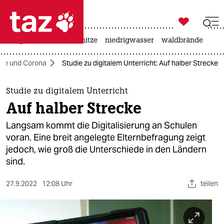

taz zahl ich
krieg in der ukraine
hitze
niedrigwasser
waldbrände

taz zahl ich
ule und Corona
Studie zu digitalem Unterricht: Auf halber Strecke
taz zahl ich
themen
Studie zu digitalem Unterricht
Auf halber Strecke
politik
Langsam kommt die Digitalisierung an Schulen
öko
voran. Eine breit angelegte Elternbefragung zeigt
jedoch, wie groß die Unterschiede in den Ländern
gesellschaft
sind.
kultur
27.9.2022
12:08 Uhr
teilen
sport