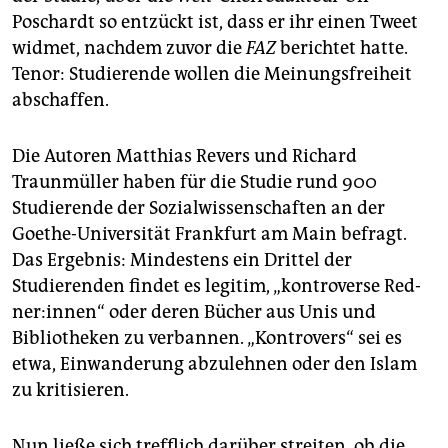
epaper login
Poschardt so entzückt ist, dass er ihr einen Tweet
widmet, nachdem zuvor die
FAZ
berichtet hatte.
Tenor: Studierende wollen die Meinungsfreiheit
abschaffen.
Die Autoren Matthias Revers und Richard
Traunmüller haben für die Studie rund 900
Studierende der Sozialwissenschaften an der
Goethe-Universität Frankfurt am Main befragt.
Das Ergebnis: Mindestens ein Drittel der
Studierenden findet es legitim, „kontroverse Red­
ner:in­nen“ oder deren Bücher aus Unis und
Bibliotheken zu verbannen. „Kontrovers“ sei es
etwa, Einwanderung abzulehnen oder den Islam
zu kritisieren.
Nun ließe sich trefflich darüber streiten, ob die