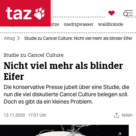

taz zahl ich
krieg in der ukraine
hitze
niedrigwasser
waldbrände

taz zahl ich
Alltag
Studie zu Cancel Culture: Nicht viel mehr als blinder Eifer
taz zahl ich
themen
Studie zu Cancel Culture
Nicht viel mehr als blinder
politik
Eifer
öko
Die konservative Presse jubelt über eine Studie, die
nun die viel diskutierte Cancel Culture belegen soll.
gesellschaft
Doch es gibt da ein kleines Problem.
kultur
12.11.2020
17:01 Uhr
teilen
sport