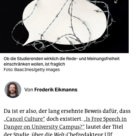
berlin
nord
wahrheit
verlag
verlag
Ob die Studierenden wirklich die Rede- und Meinungsfreiheit
einschränken wollen, ist fraglich
veranstaltungen
Foto: Baac3nes/getty images
shop
fragen & hilfe
Von
Frederik Eikmanns
unterstützen
Da ist er also, der lang ersehnte Beweis dafür, dass
abo
„Cancel Culture“
doch existiert.
„Is Free Speech in
genossenschaft
Danger on University Campus?“
lautet der Titel
der Studie, über die
Welt
-Chefredakteur Ulf