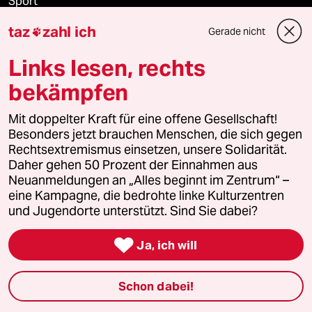
Sport
taz
zahl ich
Gerade nicht

Berlin
Links lesen, rechts
Nord
bekämpfen
Wahrheit
Mit doppelter Kraft für eine offene Gesellschaft!
Besonders jetzt brauchen Menschen, die sich gegen
Rechtsextremismus einsetzen, unsere Solidarität.
Daher gehen 50 Prozent der Einnahmen aus
Themen
Neuanmeldungen an „Alles beginnt im Zentrum“ –
eine Kampagne, die bedrohte linke Kulturzentren
Krieg in der Ukraine
und Jugendorte unterstützt. Sind Sie dabei?

Hitze
Ja, ich will
Niedrigwasser
Schon dabei!
Waldbrände