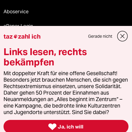
Aboservice
ePaper Login
taz
zahl ich
Gerade nicht

Downloads für Abonnierende
Links lesen, rechts
bekämpfen
© 2026 taz Verlags und Vertriebs GmbH
Alle Rechte vorbehalten. Bei rechtlichen Fragen oder für Genehmigungen
Mit doppelter Kraft für eine offene Gesellschaft!
wenden Sie sich bitte an
lizenzen@taz.de
Besonders jetzt brauchen Menschen, die sich gegen
Rechtsextremismus einsetzen, unsere Solidarität.
Daher gehen 50 Prozent der Einnahmen aus
Feedback
Redaktionsstatut
Kommune-Richtlinien
KI-
Neuanmeldungen an „Alles beginnt im Zentrum“ –
eine Kampagne, die bedrohte linke Kulturzentren
Leitlinie
Informant
Datenschutz
Impressum
AGB
und Jugendorte unterstützt. Sind Sie dabei?
Seitenwende
Einwilligungen widerrufen (Ads)

Ja, ich will