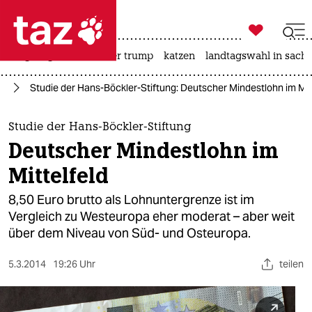

taz zahl ich
bergsteigen
usa unter trump
katzen
landtagswahl in sachs

taz zahl ich
nd
Studie der Hans-Böckler-Stiftung: Deutscher Mindestlohn im Mit
taz zahl ich
themen
Studie der Hans-Böckler-Stiftung
Deutscher Mindestlohn im
politik
Mittelfeld
öko
8,50 Euro brutto als Lohnuntergrenze ist im
Vergleich zu Westeuropa eher moderat – aber weit
gesellschaft
über dem Niveau von Süd- und Osteuropa.
kultur
5.3.2014
19:26 Uhr
teilen
sport