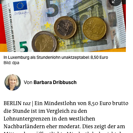
berlin
nord
wahrheit
verlag
verlag
In Luxemburg als Stundenlohn unaktzeptabel: 8,50 Euro
Bild: dpa
veranstaltungen
shop
Von
Barbara Dribbusch
fragen & hilfe
unterstützen
BERLIN
taz
| Ein Mindestlohn von 8,50 Euro brutto
die Stunde ist im Vergleich zu den
abo
Lohnuntergrenzen in den westlichen
genossenschaft
Nachbarländern eher moderat. Dies zeigt der am