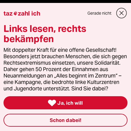
team zukunft
taz
zahl ich
Gerade nicht

Links lesen, rechts
taz frisch
bekämpfen
taz zahl ich
Mit doppelter Kraft für eine offene Gesellschaft!
taz lab Infobrief
Besonders jetzt brauchen Menschen, die sich gegen
Rechtsextremismus einsetzen, unsere Solidarität.
Daher gehen 50 Prozent der Einnahmen aus
Neuanmeldungen an „Alles beginnt im Zentrum“ –
Veranstaltungen
eine Kampagne, die bedrohte linke Kulturzentren
und Jugendorte unterstützt. Sind Sie dabei?
Demnächst

Ja, ich will
Vor Ort
Schon dabei!
Live im Stream