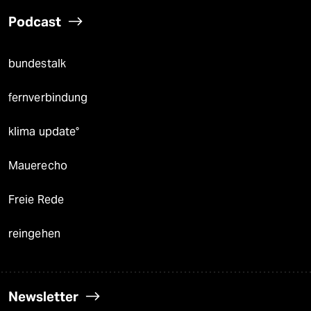
Podcast
bundestalk
fernverbindung
klima update°
Mauerecho
Freie Rede
reingehen
Newsletter