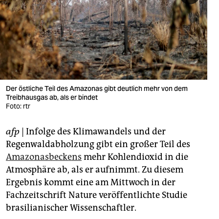
berlin
nord
wahrheit
verlag
verlag
Der östliche Teil des Amazonas gibt deutlich mehr von dem
Treibhausgas ab, als er bindet
veranstaltungen
Foto: rtr
shop
afp
| Infolge des Klimawandels und der
fragen & hilfe
Regenwaldabholzung gibt ein großer Teil des
Amazonasbeckens
mehr Kohlendioxid in die
unterstützen
Atmosphäre ab, als er aufnimmt. Zu diesem
Ergebnis kommt eine am Mittwoch in der
abo
Fachzeitschrift Nature veröffentlichte Studie
genossenschaft
brasilianischer Wissenschaftler.