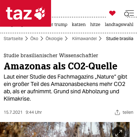

taz zahl ich
bergsteigen
usa unter trump
katzen
hitze
landtagswahl i

taz zahl ich
Startseite
Öko
Ökologie
Klimawandel
Studie brasilia
taz zahl ich
themen
Studie brasilianischer Wissenschaftler
Amazonas als CO2-Quelle
politik
Laut einer Studie des Fachmagazins „Nature“ gibt
öko
ein großer Teil des Amazonasbeckens mehr CO2
ab, als er aufnimmt. Grund sind Abholzung und
gesellschaft
Klimakrise.
kultur
15.7.2021
9:44 Uhr
teilen
sport