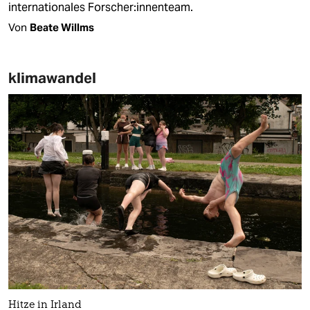
internationales For­sche­r:in­nen­team.
Von
Beate Willms
klimawandel
Hitze in Irland