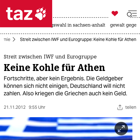

taz zahl ich
hitze
surfen
landtagswahl in sachsen-anhalt
gewalt gegen

taz zahl ich
nomie
Streit zwischen IWF und Eurogruppe: Keine Kohle für Athen
taz zahl ich
themen
Streit zwischen IWF und Eurogruppe
Keine Kohle für Athen
politik
Fortschritte, aber kein Ergebnis. Die Geldgeber
öko
können sich nicht einigen, Deutschland will nicht
zahlen. Also kriegen die Griechen auch kein Geld.
gesellschaft
21.11.2012
9:55 Uhr
teilen
kultur
sport