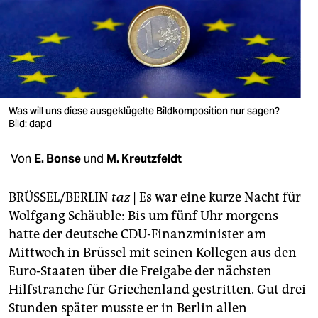
berlin
nord
wahrheit
verlag
Was will uns diese ausgeklügelte Bildkomposition nur sagen?
Bild: dapd
verlag
veranstaltungen
Von
E. Bonse
und
M. Kreutzfeldt
shop
BRÜSSEL/BERLIN
taz
| Es war eine kurze Nacht für
fragen & hilfe
Wolfgang Schäuble: Bis um fünf Uhr morgens
hatte der deutsche CDU-Finanzminister am
unterstützen
Mittwoch in Brüssel mit seinen Kollegen aus den
abo
Euro-Staaten über die Freigabe der nächsten
Hilfstranche für Griechenland gestritten. Gut drei
genossenschaft
Stunden später musste er in Berlin allen