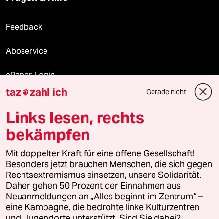
Feedback
Aboservice
ePaper Login
taz
zahl ich
Gerade nicht

Downloads für Abonnierende
Links lesen, rechts
bekämpfen
© 2026 taz Verlags und Vertriebs GmbH
Mit doppelter Kraft für eine offene Gesellschaft!
Alle Rechte vorbehalten. Bei rechtlichen Fragen oder für Genehmigungen
wenden Sie sich bitte an
lizenzen@taz.de
Besonders jetzt brauchen Menschen, die sich gegen
Rechtsextremismus einsetzen, unsere Solidarität.
Daher gehen 50 Prozent der Einnahmen aus
Feedback
Redaktionsstatut
Kommune-Richtlinien
KI-
Neuanmeldungen an „Alles beginnt im Zentrum“ –
eine Kampagne, die bedrohte linke Kulturzentren
Leitlinie
Informant
Datenschutz
Impressum
AGB
und Jugendorte unterstützt. Sind Sie dabei?