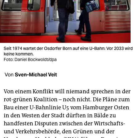
berlin
nord
wahrheit
verlag
Seit 1974 wartet der Osdorfer Born auf eine U-Bahn: Vor 2033 wird
keine kommen.
verlag
Foto: Daniel Bockwoldt/dpa
veranstaltungen
Von
Sven-Michael Veit
shop
fragen & hilfe
Von einem Konflikt will niemand sprechen in der
rot-grünen Koalition – noch nicht. Die Pläne zum
unterstützen
Bau einer U-Bahnlinie U5 vom Hamburger Osten
in den Westen der Stadt dürften in Bälde zu
abo
handfesten Disputen zwischen der Wirtschafts-
genossenschaft
und Verkehrsbehörde, den Grünen und der