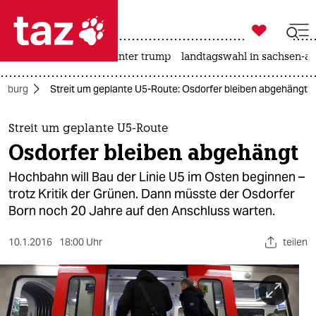

taz zahl ich
nahost-konflikt
usa unter trump
landtagswahl in sachsen-an

taz zahl ich
mburg
Streit um geplante U5-Route: Osdorfer bleiben abgehängt
taz zahl ich
themen
Streit um geplante U5-Route
Osdorfer bleiben abgehängt
politik
Hochbahn will Bau der Linie U5 im Osten beginnen –
öko
trotz Kritik der Grünen. Dann müsste der Osdorfer
Born noch 20 Jahre auf den Anschluss warten.
gesellschaft
10.1.2016
18:00 Uhr
teilen
kultur
sport