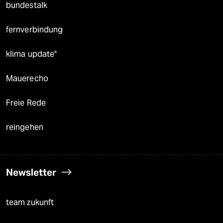
bundestalk
fernverbindung
klima update°
Mauerecho
Freie Rede
reingehen
Newsletter
team zukunft