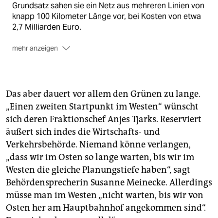
Grundsatz sahen sie ein Netz aus mehreren Linien von
knapp 100 Kilometer Länge vor, bei Kosten von etwa
2,7 Milliarden Euro.
mehr anzeigen
Das im April 2014 präsentierte Konzept
von Senat
und Hamburger Hochbahn sieht den Bau einer U5
sowie die teilweise Erweiterung von U1 und U4 vor.
Das aber dauert vor allem den Grünen zu lange.
Die Rahmenbedingungen:
30 Kilometer Gleise, 25
„Einen zweiten Startpunkt im Westen“ wünscht
Jahre Bauzeit und 3,5 Milliarden Euro Baukosten.
sich deren Fraktionschef Anjes Tjarks. Reserviert
äußert sich indes die Wirtschafts- und
Verkehrsbehörde. Niemand könne verlangen,
„dass wir im Osten so lange warten, bis wir im
Westen die gleiche Planungstiefe haben“, sagt
Behördensprecherin Susanne Meinecke. Allerdings
müsse man im Westen „nicht warten, bis wir von
Osten her am Hauptbahnhof angekommen sind“.