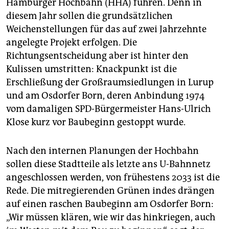
Hamburger Hochbahn (HHA) führen. Denn in
epaper login
diesem Jahr sollen die grundsätzlichen
Weichenstellungen für das auf zwei Jahrzehnte
angelegte Projekt erfolgen. Die
Richtungsentscheidung aber ist hinter den
Kulissen umstritten: Knackpunkt ist die
Erschließung der Großraumsiedlungen in Lurup
und am Osdorfer Born, deren Anbindung 1974
vom damaligen SPD-Bürgermeister Hans-Ulrich
Klose kurz vor Baubeginn gestoppt wurde.
Nach den internen Planungen der Hochbahn
sollen diese Stadtteile als letzte ans U-Bahnnetz
angeschlossen werden, von frühestens 2033 ist die
Rede. Die mitregierenden Grünen indes drängen
auf einen raschen Baubeginn am Osdorfer Born:
„Wir müssen klären, wie wir das hinkriegen, auch