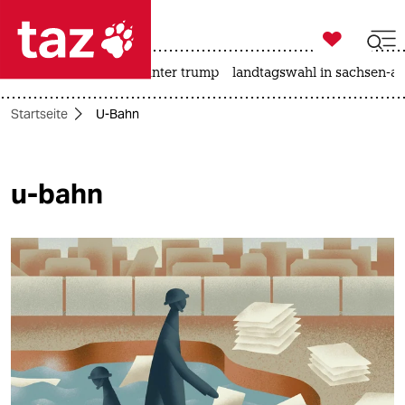

taz zahl ich
nahost-konflikt
usa unter trump
landtagswahl in sachsen-an

taz zahl ich
Startseite
U-Bahn
taz zahl ich
themen
u-bahn
politik
öko
gesellschaft
kultur
sport