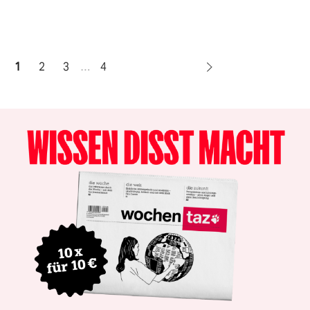
1
2
3
…
4