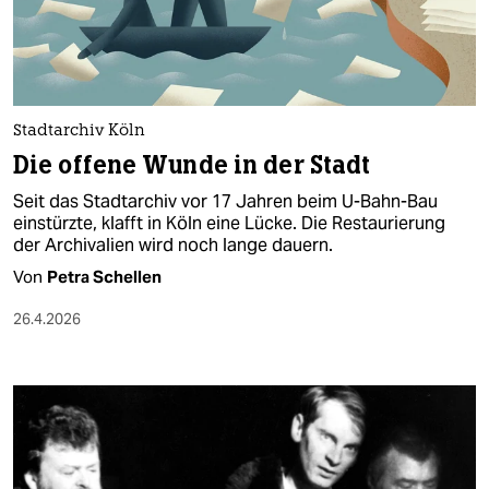
berlin
nord
wahrheit
Stadtarchiv Köln
verlag
Die offene Wunde in der Stadt
verlag
Seit das Stadtarchiv vor 17 Jahren beim U-Bahn-Bau
einstürzte, klafft in Köln eine Lücke. Die Restaurierung
veranstaltungen
der Archivalien wird noch lange dauern.
shop
Von
Petra Schellen
fragen & hilfe
26.4.2026
unterstützen
abo
genossenschaft