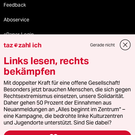
Feedback
Aboservice
ePaper Login
taz
zahl ich
Gerade nicht

Downloads für Abonnierende
Links lesen, rechts
bekämpfen
© 2026 taz Verlags und Vertriebs GmbH
Alle Rechte vorbehalten. Bei rechtlichen Fragen oder für Genehmigungen
Mit doppelter Kraft für eine offene Gesellschaft!
wenden Sie sich bitte an
lizenzen@taz.de
Besonders jetzt brauchen Menschen, die sich gegen
Rechtsextremismus einsetzen, unsere Solidarität.
Daher gehen 50 Prozent der Einnahmen aus
Feedback
Redaktionsstatut
Kommune-Richtlinien
KI-
Neuanmeldungen an „Alles beginnt im Zentrum“ –
eine Kampagne, die bedrohte linke Kulturzentren
Leitlinie
Informant
Datenschutz
Impressum
AGB
und Jugendorte unterstützt. Sind Sie dabei?
Seitenwende
Einwilligungen widerrufen (Ads)