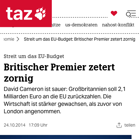

taz zahl ich
krieg in der ukraine
hitze
us-demokraten
nahost-konflikt

taz zahl ich
onomie
Streit um das EU-Budget: Britischer Premier zetert zornig
taz zahl ich
themen
Streit um das EU-Budget
Britischer Premier zetert
politik
zornig
öko
David Cameron ist sauer: Großbritannien soll 2,1
Milliarden Euro an die EU zurückzahlen. Die
gesellschaft
Wirtschaft ist stärker gewachsen, als zuvor von
London angenommen.
kultur
sport
24.10.2014
17:09 Uhr
teilen