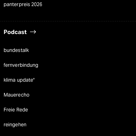
panterpreis 2026
Podcast
bundestalk
fernverbindung
klima update°
Mauerecho
Freie Rede
reingehen