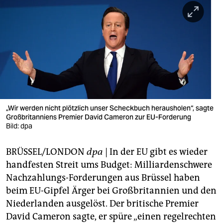
berlin
nord
wahrheit
verlag
verlag
veranstaltungen
„Wir werden nicht plötzlich unser Scheckbuch herausholen“, sagte
Großbritanniens Premier David Cameron zur EU-Forderung
shop
Bild: dpa
fragen & hilfe
BRÜSSEL/LONDON
dpa
| In der EU gibt es wieder
handfesten Streit ums Budget: Milliardenschwere
unterstützen
Nachzahlungs-Forderungen aus Brüssel haben
abo
beim EU-Gipfel Ärger bei Großbritannien und den
Niederlanden ausgelöst. Der britische Premier
genossenschaft
David Cameron sagte, er spüre „einen regelrechten