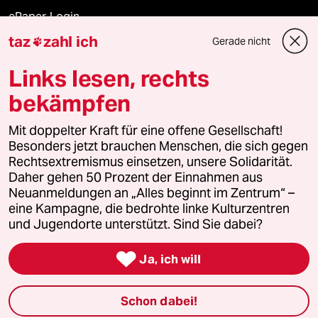
ePaper Login
taz
zahl ich
Gerade nicht

Downloads für Abonnierende
Links lesen, rechts
bekämpfen
© 2026 taz Verlags und Vertriebs GmbH
Alle Rechte vorbehalten. Bei rechtlichen Fragen oder für Genehmigungen
Mit doppelter Kraft für eine offene Gesellschaft!
wenden Sie sich bitte an
lizenzen@taz.de
Besonders jetzt brauchen Menschen, die sich gegen
Rechtsextremismus einsetzen, unsere Solidarität.
Daher gehen 50 Prozent der Einnahmen aus
Feedback
Redaktionsstatut
Kommune-Richtlinien
KI-
Neuanmeldungen an „Alles beginnt im Zentrum“ –
eine Kampagne, die bedrohte linke Kulturzentren
Leitlinie
Informant
Datenschutz
Impressum
AGB
und Jugendorte unterstützt. Sind Sie dabei?
Seitenwende
Einwilligungen widerrufen (Ads)

Ja, ich will
Schon dabei!