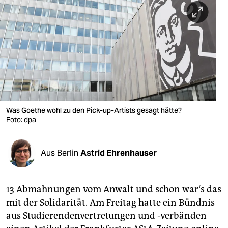
berlin
nord
wahrheit
verlag
verlag
veranstaltungen
Was Goethe wohl zu den Pick-up-Artists gesagt hätte?
Foto: dpa
shop
fragen & hilfe
Aus Berlin
Astrid Ehrenhauser
unterstützen
13 Abmahnungen vom Anwalt und schon war‘s das
abo
mit der Solidarität. Am Freitag hatte ein Bündnis
genossenschaft
aus Studierendenvertretungen und -verbänden