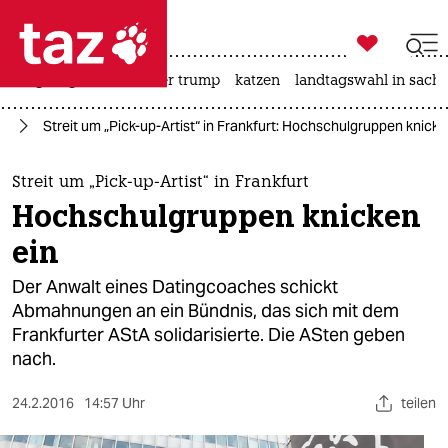

taz zahl ich
bergsteigen
usa unter trump
katzen
landtagswahl in sachs

taz zahl ich
ag
Streit um „Pick-up-Artist“ in Frankfurt: Hochschulgruppen knicke
taz zahl ich
themen
Streit um „Pick-up-Artist“ in Frankfurt
Hochschulgruppen knicken
politik
ein
öko
Der Anwalt eines Datingcoaches schickt
Abmahnungen an ein Bündnis, das sich mit dem
gesellschaft
Frankfurter AStA solidarisierte. Die ASten geben
nach.
kultur
sport
24.2.2016
14:57 Uhr
teilen