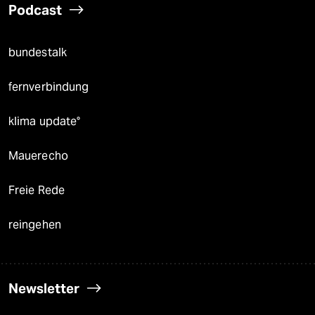
Podcast
bundestalk
fernverbindung
klima update°
Mauerecho
Freie Rede
reingehen
Newsletter