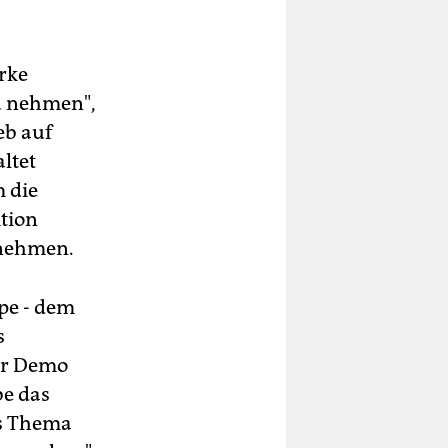
rke
zu nehmen",
eb auf
ltet
m die
ition
lnehmen.
epe - dem
s
Zur Demo
be das
as Thema