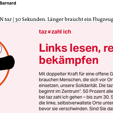
Barnard
RN
taz
| 30 Sekunden. Länger braucht ein Flugzeu
e vom Luft-Boden-Schießplatz Nordhorn Range 
taz
zahl ich

erk Emsland zurückzulegen. Der Flugplatz gehö
Luftwaffe, die dort eingesetzten Maschinen sind
Links lesen, r
zeuge. Acht Kilometer entfernt liegt, unweit der 
bekämpfen
s AKW Emsland. Es gehört zu den neueren deuts
ahm 1988 den Betrieb auf und wird bis mindest
en.
Mit doppelter Kraft für eine offene G
brauchen Menschen, die sich vor O
 Überflüge pro Jahr gibt es auf Nordhorn Range - 
einsetzen, unsere Solidarität. Die ta
beginnt im Zentrum“. 50 Prozent a
rzes in Nähe des Atomkraftwerkes ist offensichtli
bei taz zahl ich gehen – bis zum 30
es solchen Vorfalls sind kaum abzuschätzen. No
die linke, selbstverwaltete Orte unte
suchung der Internationalen Länderkommission
bevor sie verschwinden. Sind Sie da