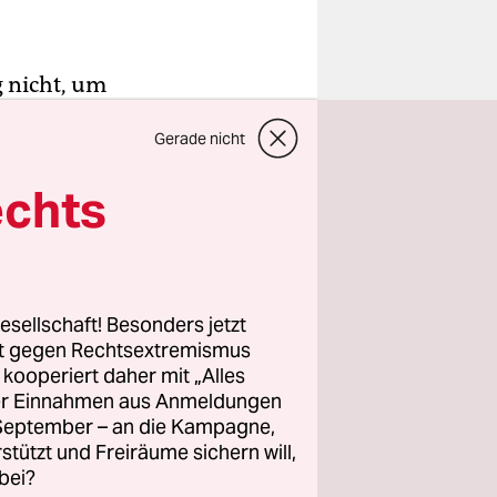
g nicht, um
zum
Gerade nicht
rt der
 bewaffnete
echts
Stadt
chen
ens 2020 am
esellschaft! Besonders jetzt
rt gegen Rechtsextremismus
das Risiko
z kooperiert daher mit „Alles
ller Einnahmen aus Anmeldungen
ch, die
. September – an die Kampagne,
ch 2003 kam
rstützt und Freiräume sichern will,
bei?