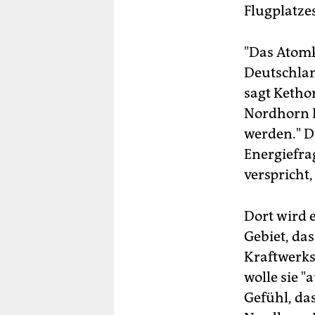
Flugplatzes
"Das Atomk
Deutschlan
sagt Ketho
Nordhorn 
werden." D
Energiefrag
verspricht
Dort wird e
Gebiet, da
Kraftwerks
wolle sie "
Gefühl, da