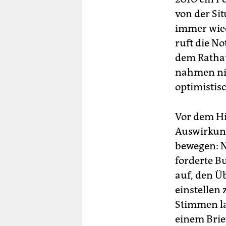
von der Si
immer wiede
ruft die N
dem Rathau
nahmen nich
optimistis
Vor dem Hi
Auswirkung
bewegen: 
forderte B
auf, den Ü
einstellen
Stimmen la
einem Brie