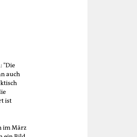
: "Die
nn auch
ktisch
die
t ist
am im März
 ein Bild