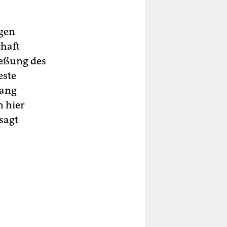
egen
chaft
ießung des
este
gang
n hier
sagt