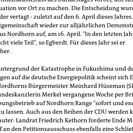
tuation vor Ort zu machen. Die Entscheidung wu
r vertagt - zuletzt auf den 6. April dieses Jahres
otgemeinschaft wieder zur alljährlichen Demonst
s Nordhorn auf, am 16. April. "In den letzten Ja
t viele Teil", so Egberdt. Für dieses Jahr sei er
cher.
ntergrund der Katastrophe in Fukushima und d
en auf die deutsche Energiepolitik scheint sich E
Nordhorns Bürgermeister Meinhard Hüseman (S
undeskanzlerin Merkel vergangene Woche per Bri
bungsbetrieb auf Nordhorn Range "sofort und en
 zu lassen. Auch aus den Reihen der CDU werden k
uter: Landrat Friedrich Kethorn forderte Ende M
f an den Petitionsausschuss ebenfalls eine Schli