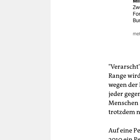
Mil
Zwe
For
Bu
meh
Au
Ra
"Verarscht"
Range wird
wegen der 
jeder gegen
Menschen ei
trotzdem no
Auf eine P
2010 ein P