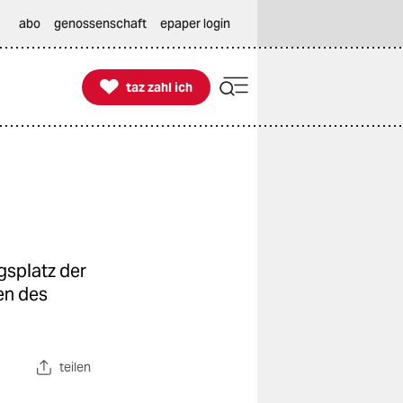
abo
genossenschaft
epaper login

taz zahl ich
taz zahl ich
gsplatz der
en des
teilen