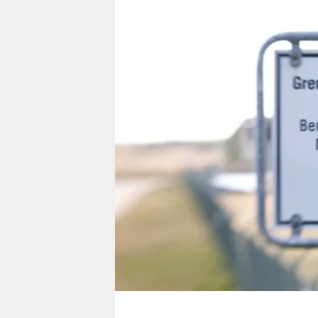
berlin
nord
wahrheit
verlag
verlag
veranstaltungen
shop
fragen & hilfe
unterstützen
abo
genossenschaft