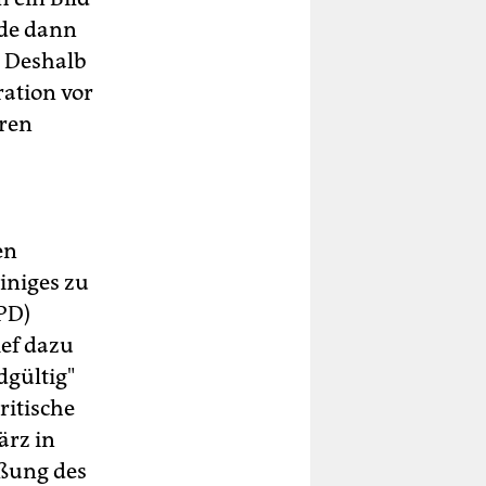
rde dann
. Deshalb
ration vor
hren
en
iniges zu
PD)
ef dazu
dgültig"
ritische
ärz in
eßung des