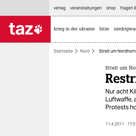
hautnavigation anspringen
hauptinhalt anspringen
footer anspringen
verlag
veranstaltungen
shop
fragen &
krieg in der ukraine
hitze
niedrigwa

taz zahl ich
taz zahl ich
Startseite
Nord
Streit um Nordhorn 
themen
politik
Streit um N
Restr
öko
Nur acht K
gesellschaft
Luftwaffe, 
Protests ho
kultur
sport
11.4.2011
17:5