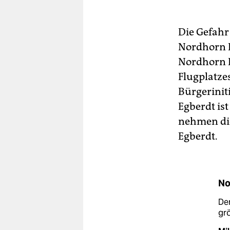
Die Gefahr
Nordhorn R
Nordhorn R
Flugplatzes
Bürgerinit
Egberdt ist
nehmen die
Egberdt.
No
Der
gr