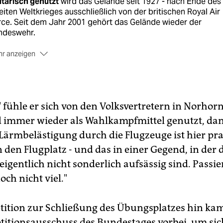
itärisch genutzt
wird das Gelände seit 1927 - nach Ende des
iten Weltkrieges ausschließlich von der britischen Royal Air
ce. Seit dem Jahr 2001 gehört das Gelände wieder der
ndeswehr.
r anzeigen
s Protest
besetzten Anwohner am 8. Juli 1971 die Nordhorn-
nge. Das führte zur Gründung der Notgemeinschaft. GOB
 fühle er sich von den Volksvertretern in Norhorn
 immer wieder als Wahlkampfmittel genutzt, da
Lärmbelästigung durch die Flugzeuge ist hier pra
 den Flugplatz - und das in einer Gegend, in der 
gentlich nicht sonderlich aufsässig sind. Passier
ch nicht viel."
etition zur Schließung des Übungsplatzes hin k
etitionsausschuss des Bundestages vorbei, um sich