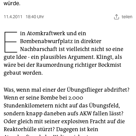
berlin
würde.
nord
11.4.2011
18:40 Uhr
teilen
E
wahrheit
in Atomkraftwerk und ein
verlag
Bombenabwurfplatz in direkter
Nachbarschaft ist vielleicht nicht so eine
verlag
gute Idee - ein plausibles Argument. Klingt, als
wäre bei der Raumordnung richtiger Bockmist
veranstaltungen
gebaut worden.
shop
fragen & hilfe
Was, wenn mal einer der Übungsflieger abdriftet?
Wenn er seine Bombe bei 2.000
unterstützen
Stundenkilometern nicht auf das Übungsfeld,
sondern knapp daneben aufs AKW fallen lässt?
abo
Oder gleich mit seiner explosiven Fracht auf die
genossenschaft
Reaktorhülle stürzt? Dagegen ist kein