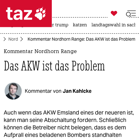

taz zahl ich
bergsteigen
usa unter trump
katzen
landtagswahl in sachs

taz zahl ich
e
Nord
Kommentar Nordhorn Range: Das AKW ist das Problem
taz zahl ich
Kommentar Nordhorn Range
themen
Das AKW ist das Problem
politik
öko
Kommentar von
Jan Kahlcke
gesellschaft
kultur
Auch wenn das AKW Emsland eines der neueren ist,
kann man seine Abschaltung fordern. Schließlich
sport
können die Betreiber nicht belegen, dass es dem
Aufprall eines beladenen Bombers standhalten