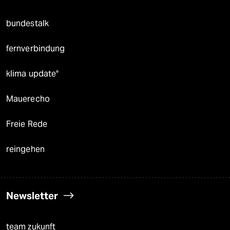
bundestalk
fernverbindung
klima update°
Mauerecho
Freie Rede
reingehen
Newsletter
team zukunft