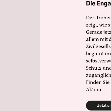
Die Enga
Der drohe
zeigt, wie
Gerade jet
allem mit d
Zivilgesell
beginnt im
selbstverw
Schutz und 
zugänglich
Finden Sie
Aktion.
Jetzt u