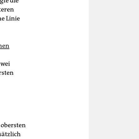
gte die
teren
ne Linie
chen
zwei
rsten
 obersten
ätzlich