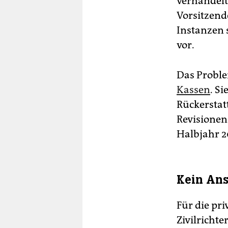
verhandelte
Vorsitzend
Instanzen s
vor.
Das Proble
Kassen
. S
Rückerstat
Revisionen
Halbjahr 2
Kein An
Für die pr
Zivilricht