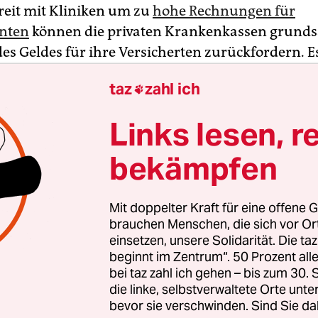
treit mit Kliniken um zu
hohe Rechnungen für
enten
können die privaten Krankenkassen grunds
 des Geldes für ihre Versicherten zurückfordern. 
 bestimmte Voraussetzungen gegeben sein, wie a
taz
zahl ich

rteil des Bundesgerichtshofs (BGH) hervorgeht,
n Karlsruhe verkündet wurde.
Links lesen, r
sind sogenannte Zytostatika zur ambulanten
bekämpfen
pie, die Krankenhaus-Apotheken individuell a
en früher 19 Prozent Umsatzsteuer fällig – bis d
Mit doppelter Kraft für eine offene G
nzhof 2014 klarstellte, dass solche Medikamente
brauchen Menschen, die sich vor O
eit sind.
einsetzen, unsere Solidarität. Die ta
beginnt im Zentrum“. 50 Prozent a
bei taz zahl ich gehen – bis zum 30
die linke, selbstverwaltete Orte unte
bevor sie verschwinden. Sind Sie da