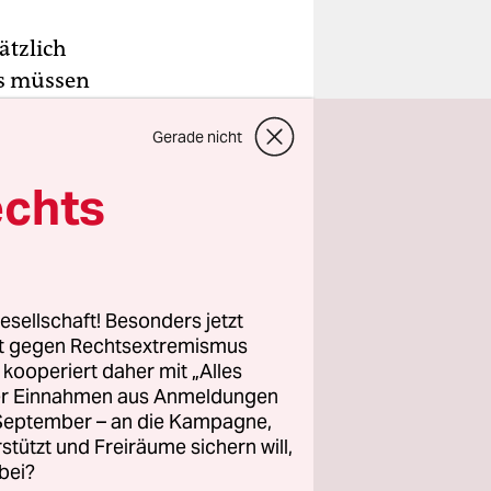
ätzlich
Es müssen
us einem
Gerade nicht
 das am
echts
nmischen.
er
esellschaft! Besonders jetzt
 von der
rt gegen Rechtsextremismus
z kooperiert daher mit „Alles
ller Einnahmen aus Anmeldungen
. September – an die Kampagne,
rstützt und Freiräume sichern will,
bei?