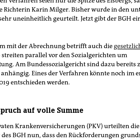
n Verfahren seien nur die Spitze des Eisbergs, sa
e Richterin Karin Milger. Bisher wurde in den un
ehr uneinheitlich geurteilt. Jetzt gibt der BGH ei
m mit der Abrechnung betrifft auch die
gesetzli
ie streiten parallel vor den Sozialgerichten um
tung. Am Bundessozialgericht sind dazu bereits 
 anhängig. Eines der Verfahren könnte noch im e
019 entschieden werden.
spruch auf volle Summe
ivaten Krankenversicherungen (PKV) urteilten die
er des BGH nun, dass den Rückforderungen grunds