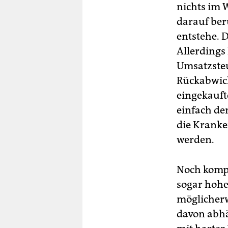
nichts im 
darauf be
entstehe. D
Allerdings
Umsatzsteu
Rückabwick
eingekauft
einfach de
die Kranke
werden.
Noch kompl
sogar hohe
möglicherw
davon abhä