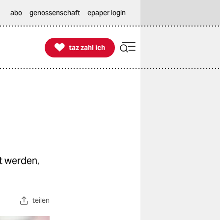
abo
genossenschaft
epaper login

taz zahl ich
taz zahl ich
t werden,
teilen