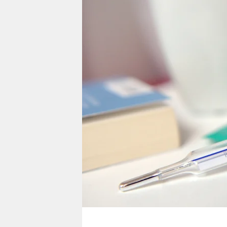
berlin
nord
wahrheit
verlag
verlag
veranstaltungen
shop
fragen & hilfe
unterstützen
abo
genossenschaft