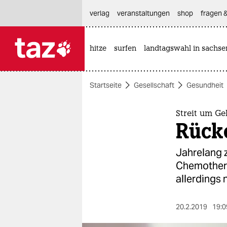
hautnavigation anspringen
hauptinhalt anspringen
footer anspringen
verlag
veranstaltungen
shop
fragen &
hitze
surfen
landtagswahl in sachse

taz zahl ich
taz zahl ich
Startseite
Gesellschaft
Gesundheit
themen
politik
Streit um G
Rück
öko
Jahrelang z
gesellschaft
Chemothera
allerdings n
kultur
sport
20.2.2019
19:0