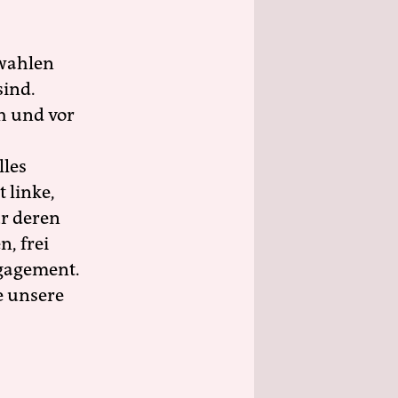
wahlen
sind.
h und vor
lles
 linke,
ür deren
n, frei
ngagement.
e unsere