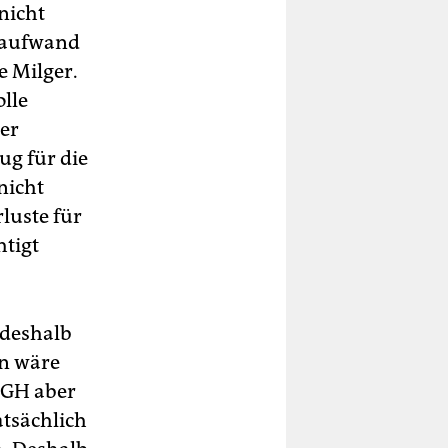
nicht
saufwand
e Milger.
olle
der
g für die
nicht
luste für
tigt
 deshalb
on wäre
 BGH aber
atsächlich