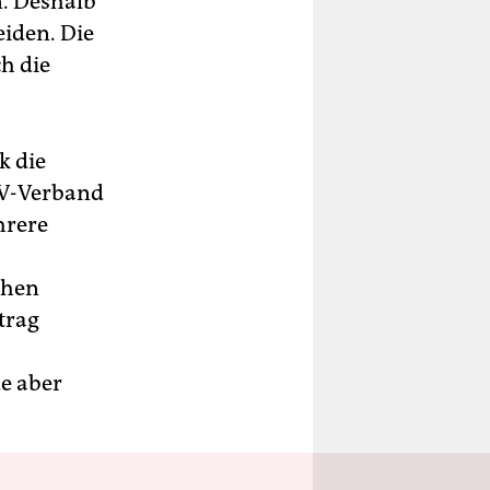
n. Deshalb
eiden. Die
h die
k die
KV-Verband
hrere
chen
trag
de aber