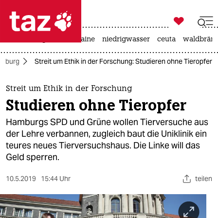

taz zahl ich
hitze
krieg in der ukraine
niedrigwasser
ceuta
waldbrän

taz zahl ich
mburg
Streit um Ethik in der Forschung: Studieren ohne Tieropfer
taz zahl ich
themen
Streit um Ethik in der Forschung
Studieren ohne Tieropfer
politik
Hamburgs SPD und Grüne wollen Tierversuche aus
öko
der Lehre verbannen, zugleich baut die Uniklinik ein
teures neues Tierversuchshaus. Die Linke will das
gesellschaft
Geld sperren.
kultur
10.5.2019
15:44 Uhr
teilen
sport