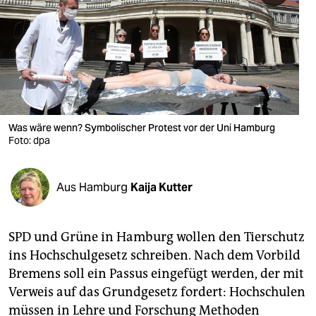
berlin
nord
wahrheit
verlag
verlag
Was wäre wenn? Symbolischer Protest vor der Uni Hamburg
Foto: dpa
veranstaltungen
shop
Aus Hamburg
Kaija Kutter
fragen & hilfe
unterstützen
SPD und Grüne in Hamburg wollen den Tierschutz
ins Hochschulgesetz schreiben. Nach dem Vorbild
abo
Bremens soll ein Passus eingefügt werden, der mit
genossenschaft
Verweis auf das Grundgesetz fordert: Hochschulen
müssen in Lehre und Forschung Methoden