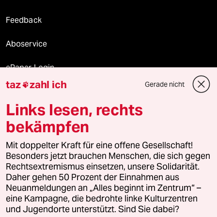
Feedback
Aboservice
ePaper Login
taz
zahl ich
Gerade nicht

Downloads für Abonnierende
Links lesen, rechts
bekämpfen
© 2026 taz Verlags und Vertriebs GmbH
Alle Rechte vorbehalten. Bei rechtlichen Fragen oder für Genehmigungen
Mit doppelter Kraft für eine offene Gesellschaft!
wenden Sie sich bitte an
lizenzen@taz.de
Besonders jetzt brauchen Menschen, die sich gegen
Rechtsextremismus einsetzen, unsere Solidarität.
Daher gehen 50 Prozent der Einnahmen aus
Feedback
Redaktionsstatut
Kommune-Richtlinien
KI-
Neuanmeldungen an „Alles beginnt im Zentrum“ –
eine Kampagne, die bedrohte linke Kulturzentren
Leitlinie
Informant
Datenschutz
Impressum
AGB
und Jugendorte unterstützt. Sind Sie dabei?