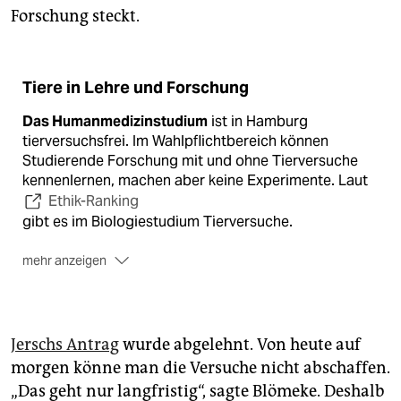
Forschung steckt.
Tiere in Lehre und Forschung
Das Humanmedizinstudium
ist in Hamburg
tierversuchsfrei. Im Wahlpflichtbereich können
Studierende Forschung mit und ohne Tierversuche
kennenlernen, machen aber keine Experimente. Laut
Ethik-Ranking
gibt es im Biologiestudium Tierversuche.
mehr anzeigen
Das Tierhaus
am UKE verfügt über Kapazitäten für
40.000 Mäuse und eine deutlich geringere Zahl an
Ratten, Kaninchen, Frettchen und großen Tieren wie
Schweinen und Schafen.
Jerschs Antrag
wurde abgelehnt. Von heute auf
morgen könne man die Versuche nicht abschaffen.
Jeden Versuch
prüft eine Ethikkommission. 2017
„Das geht nur langfristig“, sagte Blömeke. Deshalb
meldete das UKE die „Verwendung“ von 67.293