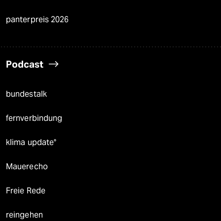
panterpreis 2026
Podcast
bundestalk
fernverbindung
klima update°
Mauerecho
Freie Rede
reingehen