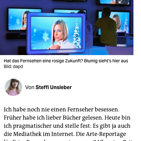
berlin
nord
wahrheit
verlag
verlag
Hat das Fernsehen eine rosige Zukunft? Blumig sieht's hier aus
Bild: dapd
veranstaltungen
shop
Von
Steffi Unsleber
fragen & hilfe
unterstützen
Ich habe noch nie einen Fernseher besessen.
Früher habe ich lieber Bücher gelesen. Heute bin
abo
ich pragmatischer und stelle fest: Es gibt ja auch
genossenschaft
die Mediathek im Internet. Die Arte-Reportage