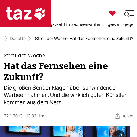

taz zahl ich
hitze
surfen
landtagswahl in sachsen-anhalt
gewalt gegen

taz zahl ich
ft
Debatte
Streit der Woche: Hat das Fernsehen eine Zukunft?
taz zahl ich
themen
Streit der Woche
Hat das Fernsehen eine
politik
Zukunft?
öko
Die großen Sender klagen über schwindende
Werbeeinnahmen. Und die wirklich guten Künstler
gesellschaft
kommen aus dem Netz.
kultur
22.1.2013
13:32 Uhr
teilen
sport