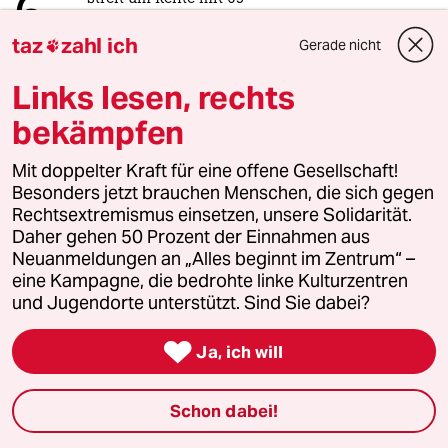
6
Passgenauer Populismus
taz
zahl ich
Gerade nicht

Links lesen, rechts
taz

bekämpfen
Mit doppelter Kraft für eine offene Gesellschaft!
Folgen Sie uns
Besonders jetzt brauchen Menschen, die sich gegen
Rechtsextremismus einsetzen, unsere Solidarität.
Daher gehen 50 Prozent der Einnahmen aus
Neuanmeldungen an „Alles beginnt im Zentrum“ –
Ressorts
eine Kampagne, die bedrohte linke Kulturzentren
und Jugendorte unterstützt. Sind Sie dabei?
Politik

Ja, ich will
Öko
Schon dabei!
Gesellschaft