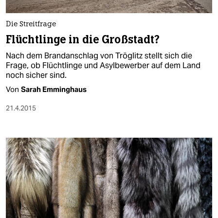
berlin
nord
Die Streitfrage
Flüchtlinge in die Großstadt?
wahrheit
Nach dem Brandanschlag von Tröglitz stellt sich die
verlag
Frage, ob Flüchtlinge und Asylbewerber auf dem Land
noch sicher sind.
verlag
Von
Sarah Emminghaus
veranstaltungen
21.4.2015
shop
fragen & hilfe
unterstützen
abo
genossenschaft