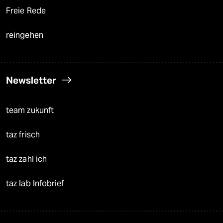
Freie Rede
reingehen
Newsletter
team zukunft
taz frisch
taz zahl ich
taz lab Infobrief