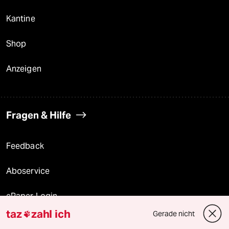
Kantine
Shop
Anzeigen
Fragen & Hilfe
Feedback
Aboservice
ePaper Login
taz
zahl ich
Gerade nicht

Downloads für Abonnierende