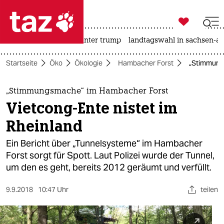

taz zahl ich
nahost-konflikt
usa unter trump
landtagswahl in sachsen-an

taz zahl ich
Startseite
Öko
Ökologie
Hambacher Forst
„Stimmungs
taz zahl ich
themen
„Stimmungsmache“ im Hambacher Forst
Vietcong-Ente nistet im
politik
Rheinland
öko
Ein Bericht über „Tunnelsysteme“ im Hambacher
Forst sorgt für Spott. Laut Polizei wurde der Tunnel,
gesellschaft
um den es geht, bereits 2012 geräumt und verfüllt.
kultur
9.9.2018
10:47 Uhr
teilen
sport