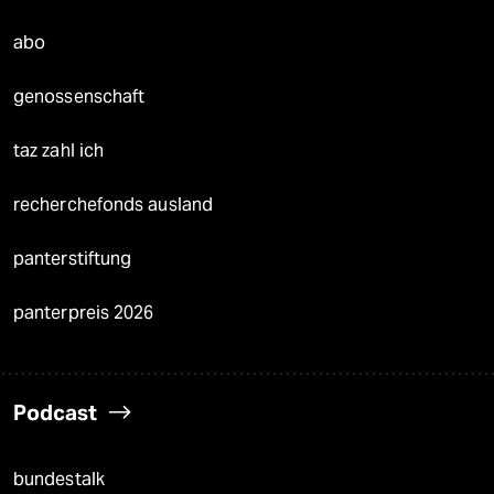
abo
genossenschaft
taz zahl ich
recherchefonds ausland
panterstiftung
panterpreis 2026
Podcast
bundestalk