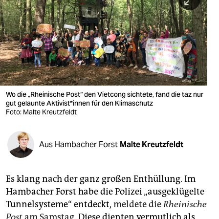
berlin
nord
wahrheit
verlag
verlag
Wo die „Rheinische Post“ den Vietcong sichtete, fand die taz nur
gut gelaunte Aktivist*innen für den Klimaschutz
veranstaltungen
Foto: Malte Kreutzfeldt
shop
fragen & hilfe
Aus Hambacher Forst
Malte Kreutzfeldt
unterstützen
Es klang nach der ganz großen Enthüllung. Im
abo
Hambacher Forst habe die Polizei „ausgeklügelte
genossenschaft
Tunnelsysteme“ entdeckt,
meldete die
Rheinische
Post
am Samstag
. Diese dienten vermutlich als