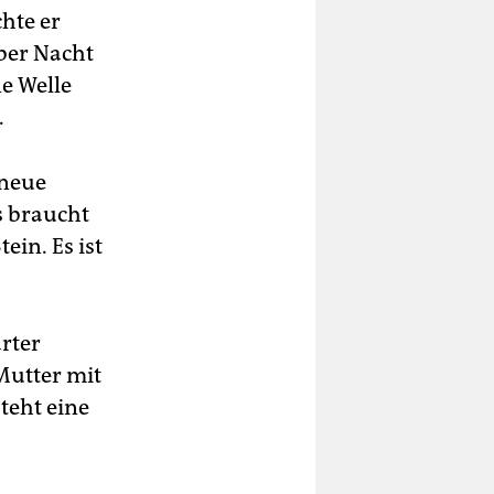
hte er
ber Nacht
e Welle
.
 neue
s braucht
ein. Es ist
arter
 Mutter mit
teht eine