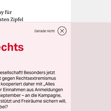
ay für
ten Zipfel
Gerade nicht
„Little
s
echts
.
esellschaft! Besonders jetzt
rt gegen Rechtsextremismus
z kooperiert daher mit „Alles
ller Einnahmen aus Anmeldungen
. September – an die Kampagne,
rstützt und Freiräume sichern will,
bei?