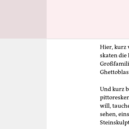
Hier, kurz
skaten die
Großfamili
Ghettoblas
Und kurz b
pittoreske
will, tauch
sehen, ein
Steinskulp