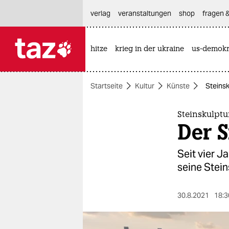
hautnavigation anspringen
hauptinhalt anspringen
footer anspringen
verlag
veranstaltungen
shop
fragen &
hitze
krieg in der ukraine
us-demokr

taz zahl ich
taz zahl ich
Startseite
Kultur
Künste
Steins
themen
politik
Steinskulpt
Der 
öko
Seit vier J
gesellschaft
seine Stein
kultur
30.8.2021
18:3
sport