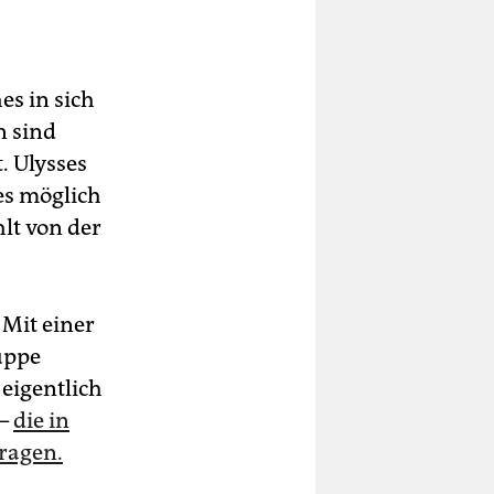
es in sich
n sind
. Ulysses
 es möglich
hlt von der
 Mit einer
uppe
 eigentlich
 –
die in
tragen.