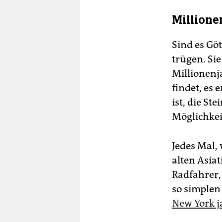
Millione
Sind es Göt
trügen. Si
Millionenj
findet, es 
ist, die St
Möglichkei
Jedes Mal, 
alten Asia
Radfahrer, 
so simplen
New York j