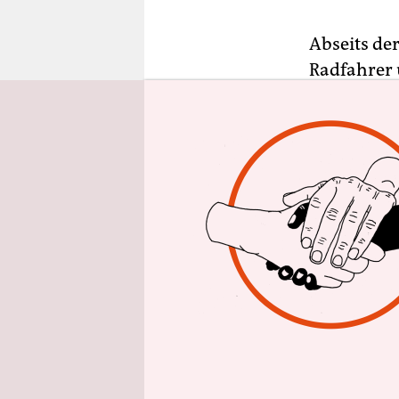
epaper login
Abseits de
Radfahrer 
Manhattans 
Freiheitsst
Island“-Pa
schließlic