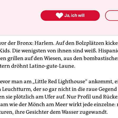

Ja, ich will
 vor der Bronx: Harlem. Auf den Bolzplätzen kick
 Kids. Die wenigsten von ihnen sind weiß. Hispani
en grillen auf den Wiesen, aus den bombastisch
tern dröhnt Latino-gute-Laune.
evor man am „Little Red Lighthouse“ ankommt, e
n Leuchtturm, der so gar nicht in die raue Gegend
en sie plötzlich am Ufer auf. Nur Profil und Rück
sam wie der Mönch am Meer wirkt jede einzelne:
turen, ihre Gesichter dem Wasser zugewandt.