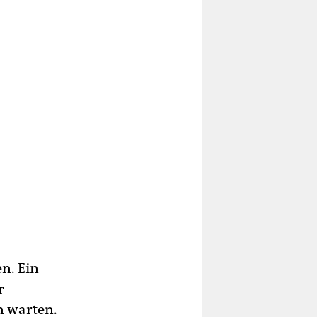
n. Ein
r
n warten.