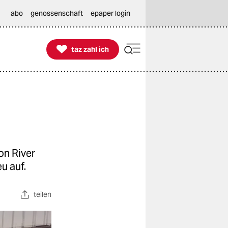
abo
genossenschaft
epaper login

taz zahl ich
taz zahl ich
on River
eu auf.
teilen