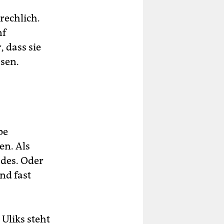
brechlich.
nf
 dass sie
hsen.
pe
en. Als
ades. Oder
nd fast
 Uliks steht