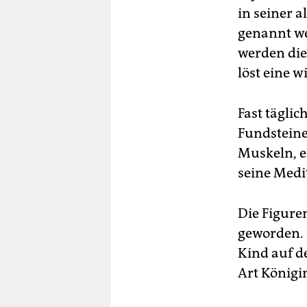
in seiner 
genannt we
werden die
löst eine w
Fast tägli
Fundsteine
Muskeln, ei
seine Medit
Die Figuren
geworden. Z
Kind auf d
Art Königi