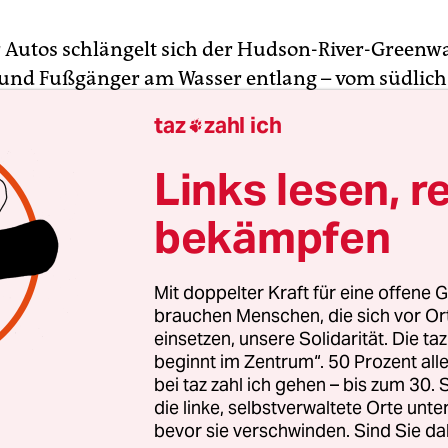
r Autos schlängelt sich der Hudson-River-Greenw
und Fußgänger am Wasser entlang – vom südlichs
bis in die nördliche Bronx. Mit Sicht auf die
taz
zahl ich

atue, die schicken Piers und den stylischen neuen 
rk. Dann kommt der Hafen mit seinen Yachten, bi
Links lesen, r
h die George Washington-Brücke am Himmel steht
bekämpfen
Mit doppelter Kraft für eine offene G
brauchen Menschen, die sich vor O
einsetzen, unsere Solidarität. Die ta
beginnt im Zentrum“. 50 Prozent a
bei taz zahl ich gehen – bis zum 30
die linke, selbstverwaltete Orte unte
bevor sie verschwinden. Sind Sie da