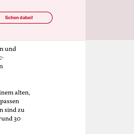
Schon dabei!
en und
c-
en
inem alten,
 passen
en sind zu
 rund 30