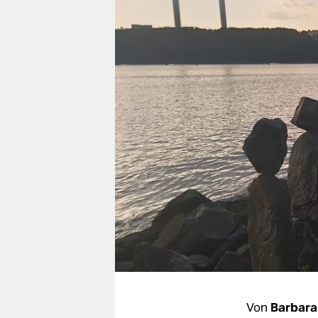
berlin
nord
wahrheit
verlag
verlag
veranstaltungen
shop
fragen & hilfe
unterstützen
abo
genossenschaft
Von
Barbara