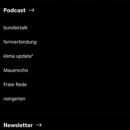
Podcast
bundestalk
fernverbindung
klima update°
Mauerecho
Freie Rede
reingehen
Newsletter