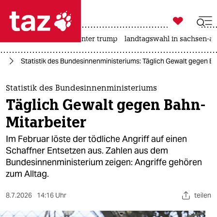

taz zahl ich
nahost-konflikt
usa unter trump
landtagswahl in sachsen-an

taz zahl ich
ag
Statistik des Bundesinnenministeriums: Täglich Gewalt gegen B
taz zahl ich
themen
Statistik des Bundesinnenministeriums
Täglich Gewalt gegen Bahn-
politik
Mitarbeiter
öko
Im Februar löste der tödliche Angriff auf einen
Schaffner Entsetzen aus. Zahlen aus dem
gesellschaft
Bundesinnenministerium zeigen: Angriffe gehören
zum Alltag.
kultur
sport
8.7.2026
14:16 Uhr
teilen