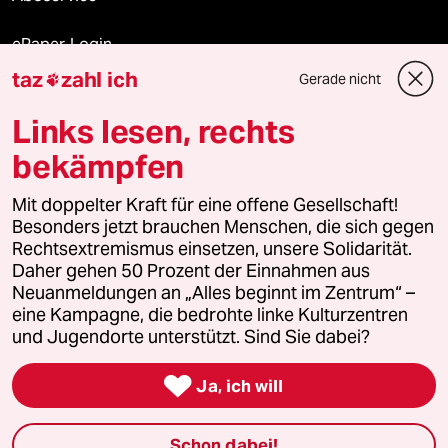
ePaper Login
taz
zahl ich
Gerade nicht

Downloads für Abonnierende
Links lesen, rechts
bekämpfen
© 2026 taz Verlags und Vertriebs GmbH
Alle Rechte vorbehalten. Bei rechtlichen Fragen oder für Genehmigungen
Mit doppelter Kraft für eine offene Gesellschaft!
wenden Sie sich bitte an
lizenzen@taz.de
Besonders jetzt brauchen Menschen, die sich gegen
Rechtsextremismus einsetzen, unsere Solidarität.
Daher gehen 50 Prozent der Einnahmen aus
Feedback
Redaktionsstatut
Kommune-Richtlinien
KI-
Neuanmeldungen an „Alles beginnt im Zentrum“ –
eine Kampagne, die bedrohte linke Kulturzentren
Leitlinie
Informant
Datenschutz
Impressum
AGB
und Jugendorte unterstützt. Sind Sie dabei?
Seitenwende
Einwilligungen widerrufen (Ads)

Ja, ich will
Schon dabei!