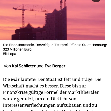
berlin
nord
wahrheit
verlag
verlag
Die Elbphilharmonie. Derzeitiger "Festpreis" für die Stadt Hamburg:
323 Millionen Euro.
veranstaltungen
Bild: dpa
shop
Von
Kai Schlieter
und
Eva Berger
fragen & hilfe
Die Mär lautete: Der Staat ist fett und träge. Die
unterstützen
Wirtschaft macht es besser. Diese bis zur
Finanzkrise gültige Formel der Marktliberalen
abo
wurde genutzt, um ein Dickicht von
genossenschaft
Interessenverflechtungen aufzubauen und zu