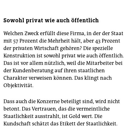
PPP:
Abkürzung für
Public Private Partnership
, den
auch in Deutschland verwendeten englischen Begriff
Sowohl privat wie auch öffentlich
für ->
ÖPP
.
Welchen Zweck erfüllt diese Firma, in der der Staat
mit 57 Prozent die Mehrheit hält, aber 43 Prozent
der privaten Wirtschaft gehören? Die spezielle
Konstruktion ist sowohl privat wie auch öffentlich.
Das ist vor allem nützlich, weil die Mitarbeiter bei
der Kundenberatung auf ihren staatlichen
Charakter verweisen können. Das klingt nach
Objektivität.
Dass auch die Konzerne beteiligt sind, wird nicht
betont. Das Vertrauen, das die vermeintliche
Staatlichkeit ausstrahlt, ist Gold wert. Die
Kundschaft schätzt das Etikett der Staatlichkeit.