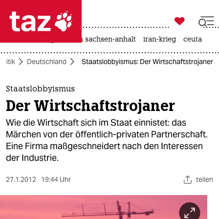

taz zahl ich
hitze
landtagswahl in sachsen-anhalt
iran-krieg
ceuta

taz zahl ich
olitik
Deutschland
Staatslobbyismus: Der Wirtschaftstrojaner
taz zahl ich
themen
Staatslobbyismus
Der Wirtschaftstrojaner
politik
Wie die Wirtschaft sich im Staat einnistet: das
öko
Märchen von der öffentlich-privaten Partnerschaft.
Eine Firma maßgeschneidert nach den Interessen
gesellschaft
der Industrie.
kultur
27.1.2012
19:44 Uhr
teilen
sport