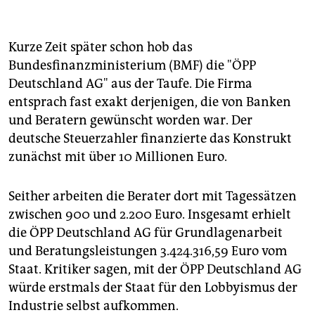
zwischen 2003 und 2011 existierender informeller
Zusammenschluss von Bankinstituten. Sprecher:
Josef Ackermann. Mitglied war auch das BMF.
Kurze Zeit später schon hob das
Bundesfinanzministerium (BMF) die "ÖPP
KfW:
Kreditanstalt für Wiederaufbau.
Bundeseigene
Deutschland AG" aus der Taufe. Die Firma
Investitionsbank.
entsprach fast exakt derjenigen, die von Banken
McKinsey:
Unternehmensberatung mit weltweit circa
und Beratern gewünscht worden war. Der
9.000 Beratern.
deutsche Steuerzahler finanzierte das Konstrukt
ÖPP:
Abkürzung für
öffentlich-private "Partnerschaft",
zunächst mit über 10 Millionen Euro.
bezeichnete Kooperationen zwischen privaten
Geldgebern und der öffentlichen Hand, international
-
Seither arbeiten die Berater dort mit Tagessätzen
> PPP
genannt.
zwischen 900 und 2.200 Euro. Insgesamt erhielt
ÖPP Deutschland AG:
Teilprivatisierte Gesellschaft
die ÖPP Deutschland AG für Grundlagenarbeit
zum Zweck der Beratung des Staates bei
und Beratungsleistungen 3.424.316,59 Euro vom
Infrastrukturprojekten.
Staat. Kritiker sagen, mit der ÖPP Deutschland AG
PDG:
Partnerschaften Deutschland GmbH,
würde erstmals der Staat für den Lobbyismus der
ursprünglicher Arbeitstitel für die Firma, die später
Industrie selbst aufkommen.
als ->
ÖPP Deutschland AG
realisiert wurde.