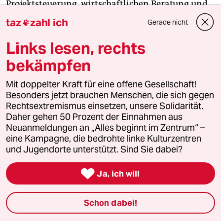
Projektsteuerung, wirtschaftlichen Beratung und
Durchführung des Vergabeverfahrens beauftragt
taz
zahl ich
Gerade nicht

wurde.
Links lesen, rechts
Das Projektvolumen
beträgt 260 Millionen Euro.
bekämpfen
Den Bauauftrag erhielt ein Konsortium, bestehend
aus den Firmen BAM Deutschland AG und Amber
Mit doppelter Kraft für eine offene Gesellschaft!
Besonders jetzt brauchen Menschen, die sich gegen
Infrastructure.
Rechtsextremismus einsetzen, unsere Solidarität.
Daher gehen 50 Prozent der Einnahmen aus
Die BAM Deutschland
AG ist ein
Neuanmeldungen an „Alles beginnt im Zentrum“ –
Tochterunternehmen der niederländischen Royal
eine Kampagne, die bedrohte linke Kulturzentren
BAM Group, einer der großen Global Player in der
und Jugendorte unterstützt. Sind Sie dabei?
Bauindustrie und im PPP Business.

Ja, ich will
Die BAM Deutschland ist außerdem
Gesellschafterin der Beteiligungsgesellschaft der
Schon dabei!
ÖPP Deutschland AG.