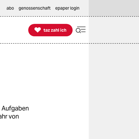
abo
genossenschaft
epaper login

taz zahl ich
taz zahl ich
e Aufgaben
ahr von