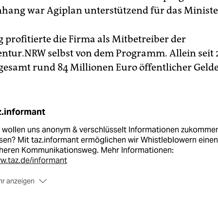
ng war Agiplan unterstützend für das Minister
g profitierte die Firma als Mitbetreiber der
ntur.NRW selbst von dem Programm. Allein seit
sgesamt rund 84 Millionen Euro öffentlicher Gelde
z.informant
e wollen uns anonym & verschlüsselt Informationen zukomme
sen? Mit taz.informant ermöglichen wir Whistleblowern einen
cheren Kommunikationsweg. Mehr Informationen:
w.taz.de/informant
r anzeigen
 direkte Weg zum Postfach unter:
informant.taz.de
er analog: