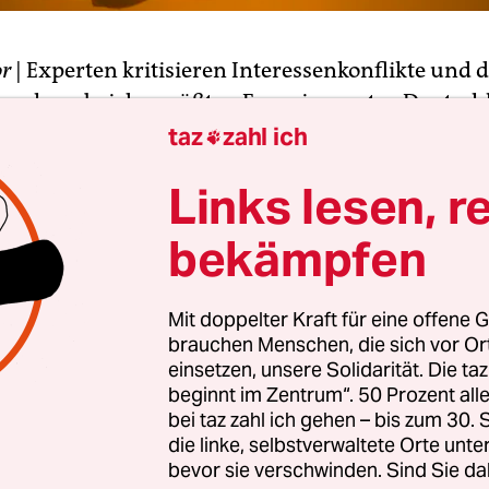
r
| Experten kritisieren Interessenkonflikte und 
lsnahme bei der größten Energieagentur Deutsch
ntur.NRW. Sie reagieren damit auf Recherchen d
taz
zahl ich

gazins Monitor, die fragwürdige Eigentümerst
Links lesen, r
oppelrolle im Zusammenhang mit der Vergabe öf
decken.
bekämpfen
ieagentur.NRW kümmert sich für das Land NRW
Mit doppelter Kraft für eine offene G
ieforschung und Weiterbildung. Sie beraten Ko
brauchen Menschen, die sich vor O
 mittelständische Unternehmen, wie diese Energi
einsetzen, unsere Solidarität. Die ta
können. Sie ist aber keine Landeseinrichtung, so
beginnt im Zentrum“. 50 Prozent a
 als privates Unternehmen von öffentlichen Gelder
bei taz zahl ich gehen – bis zum 30
die linke, selbstverwaltete Orte unte
bevor sie verschwinden. Sind Sie da