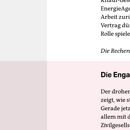
Knauf-Gese
EnergieAge
Arbeit zur
Vertrag dü
Rolle spiele
Die Recherc
Die Enga
Der drohe
zeigt, wie
Gerade jet
allem mit d
Zivilgesell