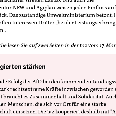
llschafter streiten das ab. Und auch die
ntur.NRW und Agiplan weisen jeden Einfluss auf
ück. Das zuständige Umweltministerium betont, 
rften Interessen Dritter „bei der Leistungserbrin
n“.
he lesen Sie auf zwei Seiten in der taz vom 17. Mä
gierten stärken
nde Erfolg der AfD bei den kommenden Landtags
 stark rechtsextreme Kräfte inzwischen geworden 
zt braucht es Zusammenhalt und Solidarität. Auc
en Menschen, die sich vor Ort für eine starke
schaft einsetzen. Die taz kooperiert deshalb mit "A