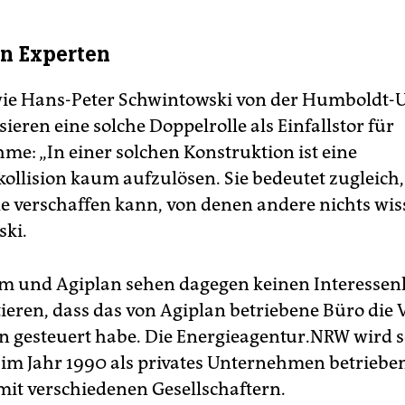
z-Rechercheressort
i-Dutschke-Str. 23
on Experten
69 Berlin
ie Hans-Peter Schwintowski von der Humboldt-U
isieren eine solche Doppelrolle als Einfallstor für
hme: „In einer solchen Konstruktion ist eine
kollision kaum aufzulösen. Sie bedeutet zugleich
le verschaffen kann, von denen andere nichts wiss
ki.
m und Agiplan sehen dagegen keinen Interessenk
ieren, dass das von Agiplan betriebene Büro die 
n gesteuert habe. Die Energieagentur.NRW wird se
m Jahr 1990 als privates Unternehmen betrieben
it verschiedenen Gesellschaftern.