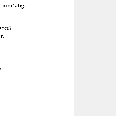
ium tätig.
 2008
r.
n