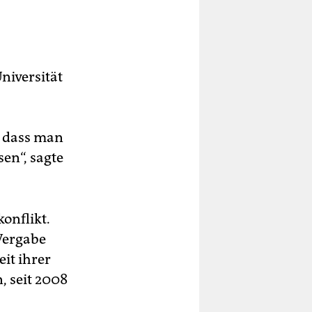
niversität
, dass man
en“, sagte
onflikt.
Vergabe
it ihrer
, seit 2008