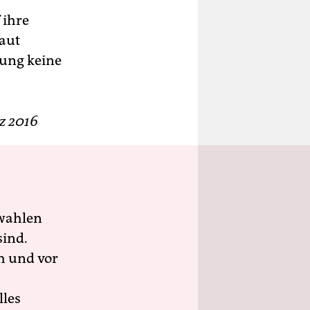
 ihre
laut
gung keine
rz 2016
wahlen
sind.
h und vor
lles