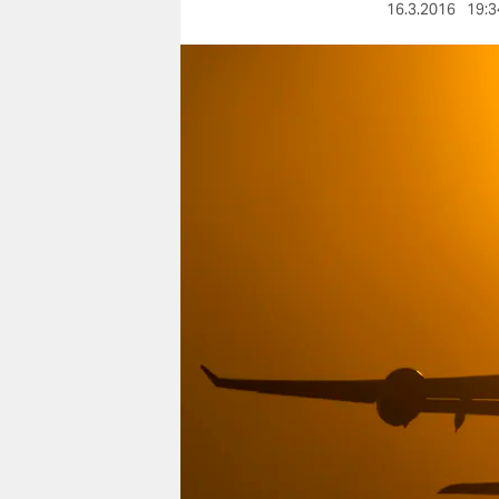
berlin
16.3.2016
19:3
nord
wahrheit
verlag
verlag
veranstaltungen
shop
fragen & hilfe
unterstützen
abo
genossenschaft