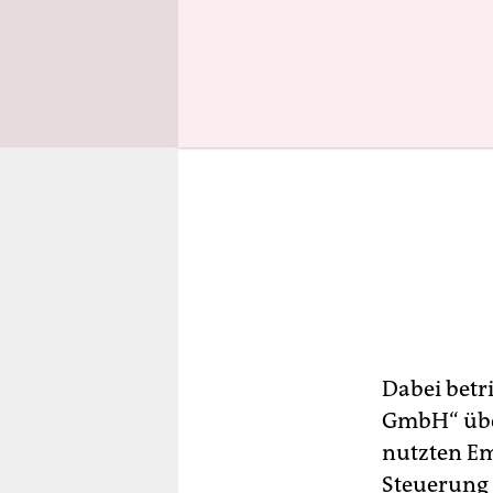
Dabei betr
GmbH“ über
nutzten Em
Steuerung 