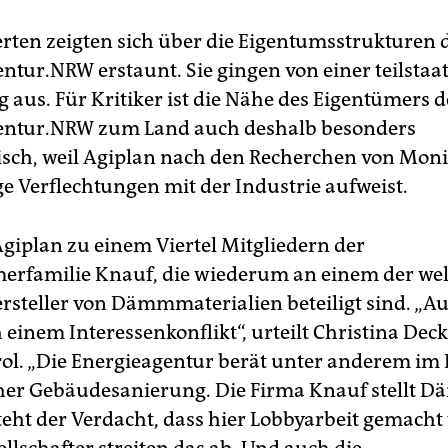
erten zeigten sich über die Eigentumsstrukturen 
ntur.NRW erstaunt. Sie gingen von einer teilstaa
 aus. Für Kritiker ist die Nähe des Eigentümers d
entur.NRW zum Land auch deshalb besonders
sch, weil Agiplan nach den Recherchen von Moni
e Verflechtungen mit der Industrie aufweist.
Agiplan zu einem Viertel Mitgliedern der
rfamilie Knauf, die wiederum an einem der wel
rsteller von Dämmmaterialien beteiligt sind. „A
 einem Interessenkonflikt“, urteilt Christina Dec
ol. „Die Energieagentur berät unter anderem im 
her Gebäudesanierung. Die Firma Knauf stellt D
teht der Verdacht, dass hier Lobbyarbeit gemacht 