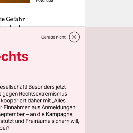
Foto: dpa
die Gefahr
lands, der
er taz und
Gerade nicht
rukturen
echts
fentlicher
 um Themen
esellschaft! Besonders jetzt
mmunen und
rt gegen Rechtsextremismus
e
z kooperiert daher mit „Alles
ndern
ller Einnahmen aus Anmeldungen
n.
. September – an die Kampagne,
rstützt und Freiräume sichern will,
bei?