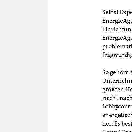
Selbst Exp
EnergieAge
Einrichtung
EnergieAg
problemati
fragwürdig
So gehört 
Unternehme
größten He
riecht nach
Lobbycontr
energetisc
her. Es bes