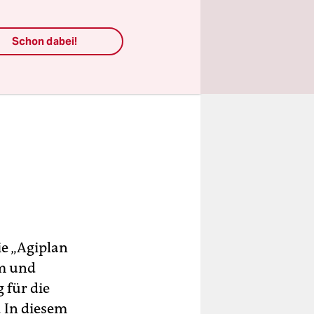
Schon dabei!
ie „Agiplan
um und
 für die
 In diesem