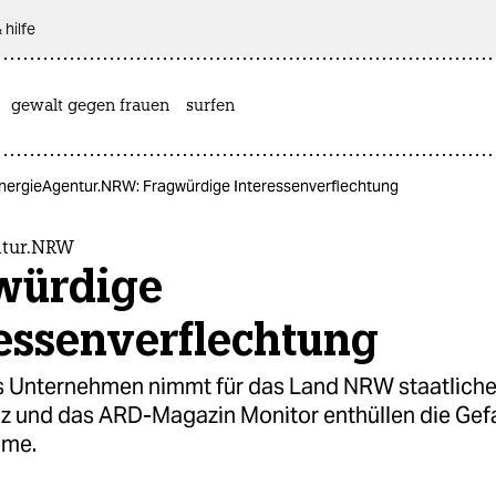
 hilfe
gewalt gegen frauen
surfen
nergieAgentur.NRW: Fragwürdige Interessenverflechtung
ntur.NRW
würdige
essenverflechtung
es Unternehmen nimmt für das Land NRW staatlich
taz und das ARD-Magazin Monitor enthüllen die Gef
hme.