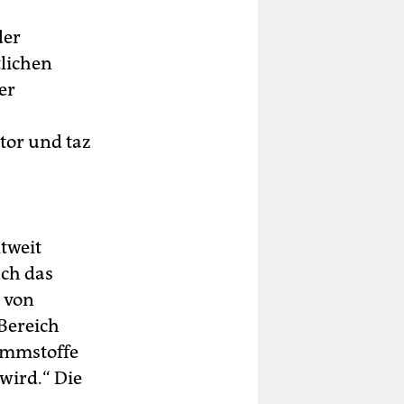
der
tlichen
er
tor und taz
tweit
uch das
k von
Bereich
ämmstoffe
wird.“ Die