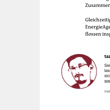
Zusammenha
Gleichzeiti
EnergieAge
flossen in
ta
Si
las
si
ww
meh
Der
Od