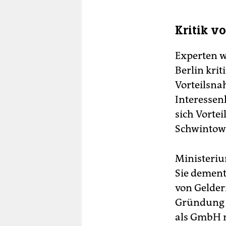
ta
Rud
Kritik v
109
Experten w
Berlin krit
Vorteilsna
Interessen
sich Vortei
Schwintows
Ministeriu
Sie dement
von Gelder
Gründung i
als GmbH m