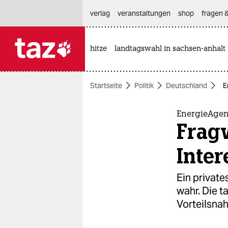
hautnavigation anspringen
hauptinhalt anspringen
footer anspringen
verlag
veranstaltungen
shop
fragen &
hitze
landtagswahl in sachsen-anhalt

taz zahl ich
taz zahl ich
Startseite
Politik
Deutschland
E
themen
politik
EnergieAge
Frag
öko
Inter
gesellschaft
Ein privat
kultur
wahr. Die 
Vorteilsna
sport