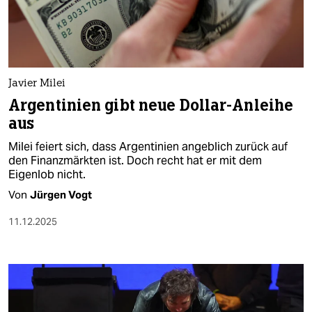
berlin
nord
wahrheit
Javier Milei
verlag
Argentinien gibt neue Dollar-Anleihe
aus
verlag
Milei feiert sich, dass Argentinien angeblich zurück auf
veranstaltungen
den Finanzmärkten ist. Doch recht hat er mit dem
Eigenlob nicht.
shop
Von
Jürgen Vogt
fragen & hilfe
11.12.2025
unterstützen
abo
genossenschaft