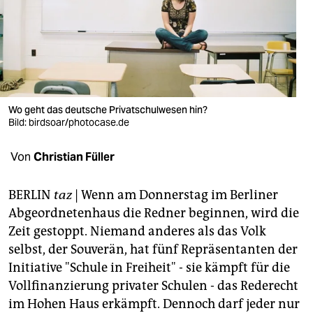
berlin
nord
wahrheit
verlag
Wo geht das deutsche Privatschulwesen hin?
verlag
Bild: birdsoar/photocase.de
veranstaltungen
Von
Christian Füller
shop
BERLIN
taz
| Wenn am Donnerstag im Berliner
fragen & hilfe
Abgeordnetenhaus die Redner beginnen, wird die
Zeit gestoppt. Niemand anderes als das Volk
unterstützen
selbst, der Souverän, hat fünf Repräsentanten der
abo
Initiative "Schule in Freiheit" - sie kämpft für die
Vollfinanzierung privater Schulen - das Rederecht
genossenschaft
im Hohen Haus erkämpft. Dennoch darf jeder nur