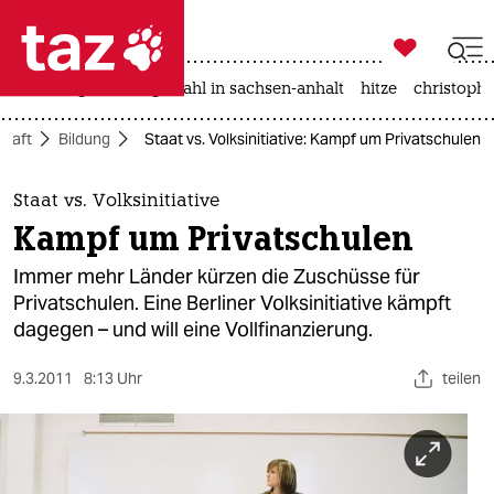

taz zahl ich
iran-krieg
landtagswahl in sachsen-anhalt
hitze
christophe

taz zahl ich
chaft
Bildung
Staat vs. Volksinitiative: Kampf um Privatschulen
taz zahl ich
themen
Staat vs. Volksinitiative
Kampf um Privatschulen
politik
Immer mehr Länder kürzen die Zuschüsse für
öko
Privatschulen. Eine Berliner Volksinitiative kämpft
dagegen – und will eine Vollfinanzierung.
gesellschaft
9.3.2011
8:13 Uhr
teilen
kultur
sport