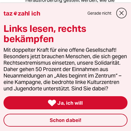
Herausforderung gestellt werden, wie die
Akteutre von Privaten Schulen. Sie verfügten
taz
zahl ich
damit über einen
Gerade nicht

praktischen, offenen und selbstbestimmten
Links lesen, rechts
Schul-Refferenz-Rahmen mit größter
Kompatibilität zu allen relevanten
bekämpfen
Handlungsfeldern und Institutionen.
Mit doppelter Kraft für eine offene Gesellschaft!
Die "Bezirks-Entwicklungsschule" könnte
Besonders jetzt brauchen Menschen, die sich gegen
zugleich die Funktion einer "One step Agency"
Rechtsextremismus einsetzen, unsere Solidarität.
übernehmen, bei PPP-Angebote an Schulen
Daher gehen 50 Prozent der Einnahmen aus
und beispielsweise, ausgestattet mit
Neuanmeldungen an „Alles beginnt im Zentrum“ –
entsprechendem Fachpersonal, eine zentrale
eine Kampagne, die bedrohte linke Kulturzentren
Beratung, Auswahl oder Empfehlung
und Jugendorte unterstützt. Sind Sie dabei?
vornehmen.

Ja, ich will
Cradle to Cradle Design-Schule
Im Hinblick auf den zu erwartenden Ansturms
Schon dabei!
auf die Unis in Berlin, duch die Aussetzung der
Wehrpflicht und