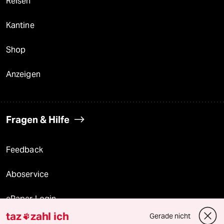
Reisen
Kantine
Shop
Anzeigen
Fragen & Hilfe
Feedback
Aboservice
ePaper Login
taz
zahl ich
Gerade nicht

Downloads für Abonnierende