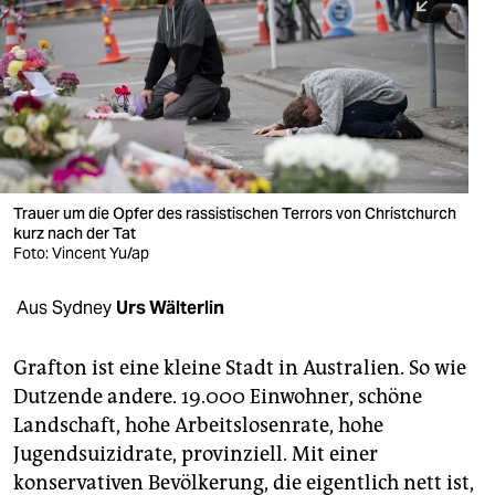
berlin
nord
wahrheit
verlag
verlag
Trauer um die Opfer des rassistischen Terrors von Christchurch
kurz nach der Tat
veranstaltungen
Foto: Vincent Yu/ap
shop
Aus Sydney
Urs Wälterlin
fragen & hilfe
unterstützen
Grafton ist eine kleine Stadt in Australien. So wie
Dutzende andere. 19.000 Einwohner, schöne
abo
Landschaft, hohe Arbeitslosenrate, hohe
Jugendsuizidrate, provinziell. Mit einer
genossenschaft
konservativen Bevölkerung, die eigentlich nett ist,