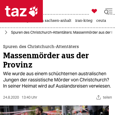

taz zahl ich
hitze
landtagswahl in sachsen-anhalt
iran-krieg
ceuta

taz zahl ich
ch
Spuren des Christchurch-Attentäters: Massenmörder aus der Pr
taz zahl ich
themen
Spuren des Christchurch-Attentäters
Massenmörder aus der
politik
Provinz
öko
Wie wurde aus einem schüchternen australischen
Jungen der rassistische Mörder von Christchurch?
gesellschaft
In seiner Heimat wird auf Auslandsreisen verwiesen.
kultur
24.8.2020
13:40 Uhr
teilen
sport