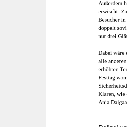
Außerdem ha
erwischt: Z
Besucher in
doppelt sovi
nur drei Glä
Dabei wäre 
alle andere
erhöhten Te
Festtag womö
Sicherheitsd
Klaren, wie 
Anja Dalgaa