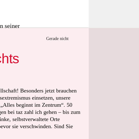
n seiner
e
Gerade nicht
sungsschutz
chts
Utøya
digen
llschaft! Besonders jetzt brauchen
sextremismus einsetzen, unsere
t „Alles beginnt im Zentrum“. 50
 Noor
n bei taz zahl ich gehen – bis zum
schen
nke, selbstverwaltete Orte
t zu einem
bevor sie verschwinden. Sind Sie