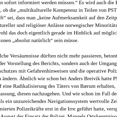
en sofort informiert werden müssen.“ Es wird auch die 
, ob die „multikulturelle Kompetenz in Teilen von PST
ft“ sei, dass man „keine Aufmerksamkeit auf den Zeit
tureller und religiöser Anlässe norwegischer Minoritä
wohl das doch eigentlich gerade im Hinblick auf mögli
ionen „absolut natürlich“ sein müsse.
lche Versäumnisse dürften nicht mehr passieren, beton
der Vorstellung des Berichts, sondern auch der Umgang
schutzes mit Gefahrenhinweisen und die operative Poli
h ändern. Ähnlich wie schon bei Anders Breivik hatte 
f eine Radikalisierung des Täters von Bærum erhalten, 
lassung, diesen nachzugehen. Und wie schon im Fall de
ls ein unzureichendes Navigationssystem wertvolle Zei
mierten Polizeikräfte erst in die Irre geführt hatte, vers
August der Einsatz der Polizei. Mangels Ortskenntniss