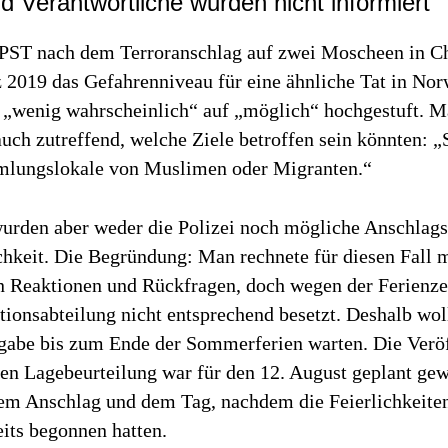
nd Verantwortliche wurden nicht informiert
e PST nach dem Terroranschlag auf zwei Moscheen in C
 2019 das Gefahrenniveau für eine ähnliche Tat in No
n „wenig wahrscheinlich“ auf „möglich“ hochgestuft. 
auch zutreffend, welche Ziele betroffen sein könnten: 
lungslokale von Muslimen oder Migranten.“
wurden aber weder die Polizei noch mögliche Anschlags
chkeit. Die Begründung: Man rechnete für diesen Fall 
 Reaktionen und Rückfragen, doch wegen der Ferienzei
onsabteilung nicht entsprechend besetzt. Deshalb wol
gabe bis zum Ende der Sommerferien warten. Die Verö
ten Lagebeurteilung war für den 12. August geplant ge
em Anschlag und dem Tag, nachdem die Feierlichkeite
its begonnen hatten.