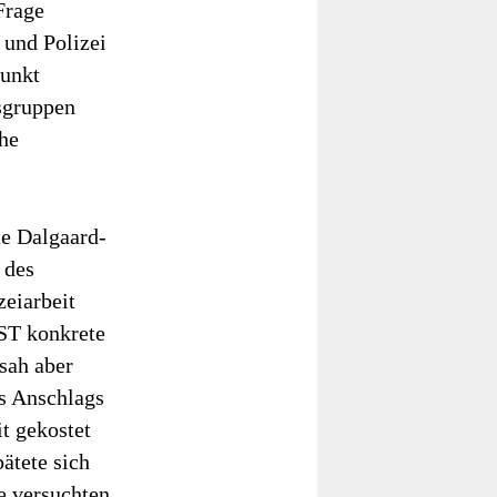
Frage
 und Polizei
punkt
tsgruppen
che
te Dalgaard-
 des
zeiarbeit
PST konkrete
sah aber
s Anschlags
t gekostet
pätete sich
e versuchten