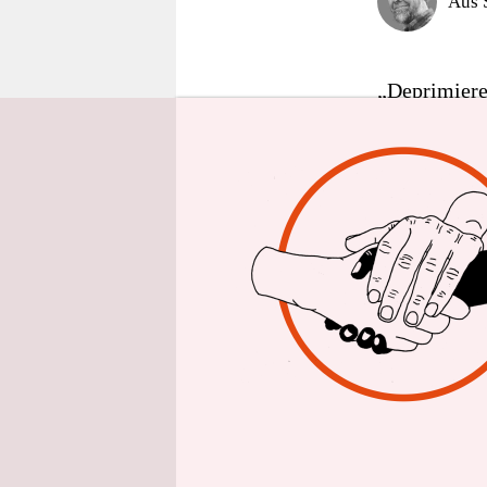
Aus 
epaper login
„Deprimiere
Freitagausga
Aftenposten
und Polizei
rechtsterror
offenbar ge
Konsequenz
Anlass dazu 
Untersuchun
Islamic Cen
Sicherheitsk
Blutbad ge