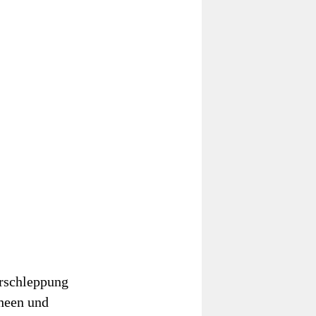
erschleppung
cheen und