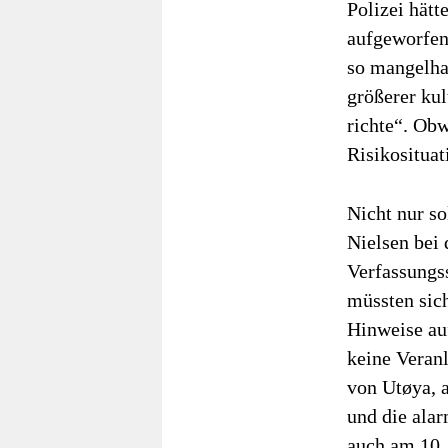
Polizei hätt
aufgeworfen
so mangelha
größerer kul
richte“. Ob
Risikosituat
Nicht nur so
Nielsen bei 
Verfassungs
müssten sic
Hinweise au
keine Veran
von Utøya, a
und die alar
auch am 10. 