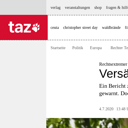
hautnavigation anspringen
hauptinhalt anspringen
footer anspringen
verlag
veranstaltungen
shop
fragen & hilf
ceuta
christopher street day
waldbrände
fi

taz zahl ich
taz zahl ich
Startseite
Politik
Europa
Rechter Te
themen
politik
Rechtsextremer
Versä
öko
Ein Bericht
gesellschaft
gewarnt. Doc
kultur
4.7.2020
13:48 
sport