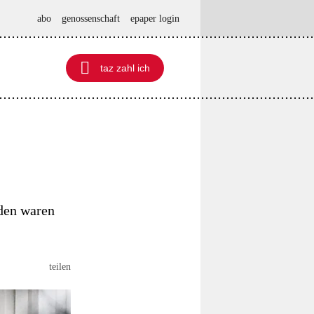
abo
genossenschaft
epaper login

taz zahl ich
taz zahl ich
rden waren
teilen