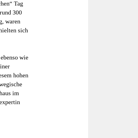
chen“ Tag
 rund 300
g, waren
hielten sich
 ebenso wie
iner
iesem hohen
rwegische
chaus im
expertin