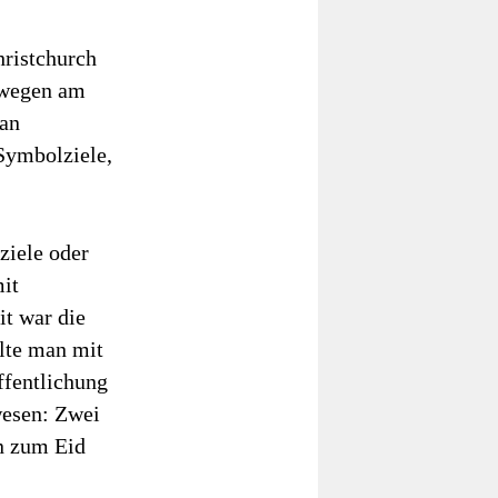
hristchurch
rwegen am
Man
„Symbolziele,
ziele oder
mit
t war die
lte man mit
ffentlichung
wesen: Zwei
n zum Eid