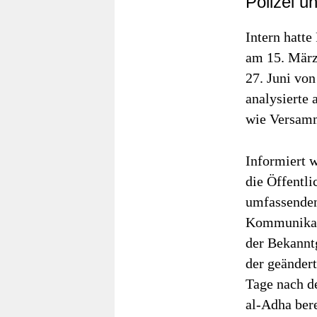
Polizei u
Intern hatt
am 15. März
27. Juni vo
analysierte 
wie Versamm
Informiert 
die Öffentli
umfassenden
Kommunikati
der Bekannt
der geänder
Tage nach d
al-Adha bere