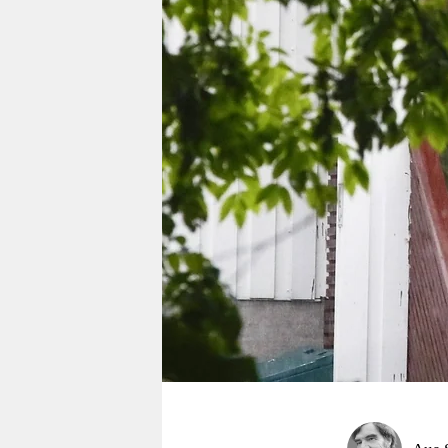
berlin
nord
wahrheit
verlag
verlag
veranstaltungen
shop
fragen & hilfe
unterstützen
abo
genossenschaft