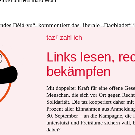
Stockholm
Reinhard Wolff
ndes Déjà-vu“, kommentiert das liberale „Dagbladet“ i
be. „Es erinnert an den 22. Juli“, titelt die konservativ
taz
zahl ich

. Durchweg fragen norwegische Medien: Haben Verfas
 des Landes aus ihren Versäumnissen, die nach dem
Links lesen, re
istischen Massenmord vom 22. Juli 2011 auf der Insel 
bekämpfen
worden waren, eigentlich immer noch nicht die notwen
en gezogen haben?
Mit doppelter Kraft für eine offene Gese
Menschen, die sich vor Ort gegen Recht
gibt ein am Donnerstag veröffentlichter 262-seitiger
Solidarität. Die taz kooperiert daher mi
gsbericht
zum Terroranschlag auf die Moschee des „al
Prozent aller Einnahmen aus Anmeldunge
tre“ in Bærum am 10. August 2019. Nicht den norwegi
30. September – an die Kampagne, die li
räften war es zu verdanken, dass es damals nicht erneu
unterstützt und Freiräume sichern will, 
dabei?
kommen war.