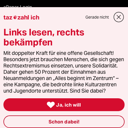
ePaper Login
taz
zahl ich
Gerade nicht

Downloads für Abonnierende
Links lesen, rechts
bekämpfen
© 2026 taz Verlags und Vertriebs GmbH
Mit doppelter Kraft für eine offene Gesellschaft!
Alle Rechte vorbehalten. Bei rechtlichen Fragen oder für Genehmigungen
wenden Sie sich bitte an
lizenzen@taz.de
Besonders jetzt brauchen Menschen, die sich gegen
Rechtsextremismus einsetzen, unsere Solidarität.
Daher gehen 50 Prozent der Einnahmen aus
Feedback
Redaktionsstatut
Kommune-Richtlinien
KI-
Neuanmeldungen an „Alles beginnt im Zentrum“ –
eine Kampagne, die bedrohte linke Kulturzentren
Leitlinie
Informant
Datenschutz
Impressum
AGB
und Jugendorte unterstützt. Sind Sie dabei?
Seitenwende
Einwilligungen widerrufen (Ads)

Ja, ich will
Schon dabei!