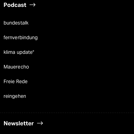
Podcast
bundestalk
fernverbindung
klima update°
Mauerecho
Freie Rede
reingehen
Newsletter