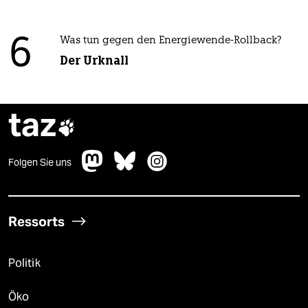
6
Was tun gegen den Energiewende-Rollback?
Der Urknall
taz

Folgen Sie uns
Ressorts
Politik
Öko