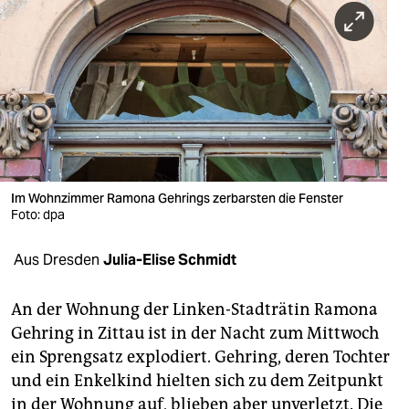
berlin
nord
wahrheit
verlag
verlag
veranstaltungen
Im Wohnzimmer Ramona Gehrings zerbarsten die Fenster
Foto: dpa
shop
Aus Dresden
Julia-Elise Schmidt
fragen & hilfe
unterstützen
An der Wohnung der Linken-Stadträtin Ramona
Gehring in Zittau ist in der Nacht zum Mittwoch
abo
ein Sprengsatz explodiert. Gehring, deren Tochter
genossenschaft
und ein Enkelkind hielten sich zu dem Zeitpunkt
in der Wohnung auf, blieben aber unverletzt. Die