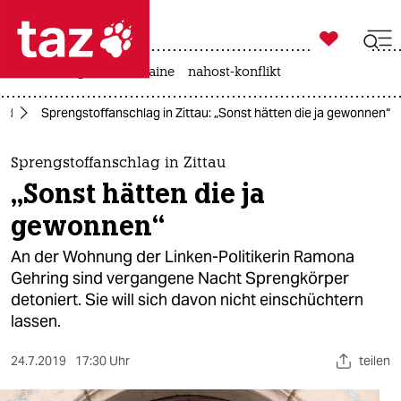

taz zahl ich
hitze
krieg in der ukraine
nahost-konflikt

taz zahl ich
and
Sprengstoffanschlag in Zittau: „Sonst hätten die ja gewonnen“
taz zahl ich
themen
Sprengstoffanschlag in Zittau
„Sonst hätten die ja
politik
gewonnen“
öko
An der Wohnung der Linken-Politikerin Ramona
Gehring sind vergangene Nacht Sprengkörper
gesellschaft
detoniert. Sie will sich davon nicht einschüchtern
lassen.
kultur
sport
24.7.2019
17:30 Uhr
teilen