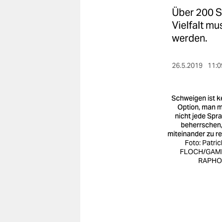
berlin
Über 200 S
nord
Vielfalt m
werden.
wahrheit
verlag
26.5.2019
11:0
verlag
Schweigen ist k
veranstaltungen
Option, man 
nicht jede Spr
beherrschen
shop
miteinander zu r
Foto: Patric
fragen & hilfe
FLOCH/GAM
RAPHO/
unterstützen
abo
genossenschaft