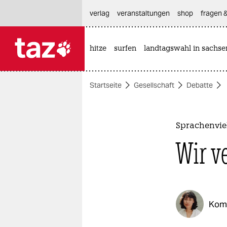
hautnavigation anspringen
hauptinhalt anspringen
footer anspringen
verlag
veranstaltungen
shop
fragen &
hitze
surfen
landtagswahl in sachse

taz zahl ich
taz zahl ich
Startseite
Gesellschaft
Debatte
themen
politik
Sprachenviel
öko
Wir v
gesellschaft
kultur
Kom
sport