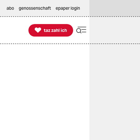
abo
genossenschaft
epaper login

taz zahl ich
taz zahl ich