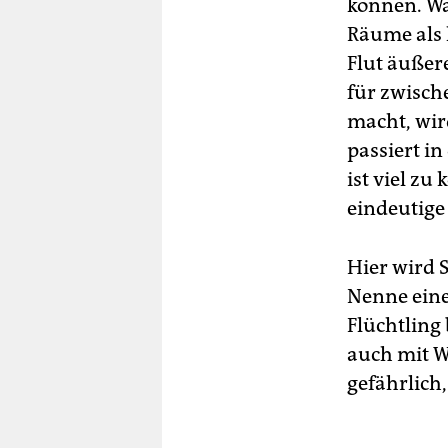
können. Wa
Räume als 
Flut äußer
für zwisch
macht, wir
passiert in
ist viel z
eindeutige 
Hier wird 
Nenne eine
Flüchtling
auch mit W
gefährlich