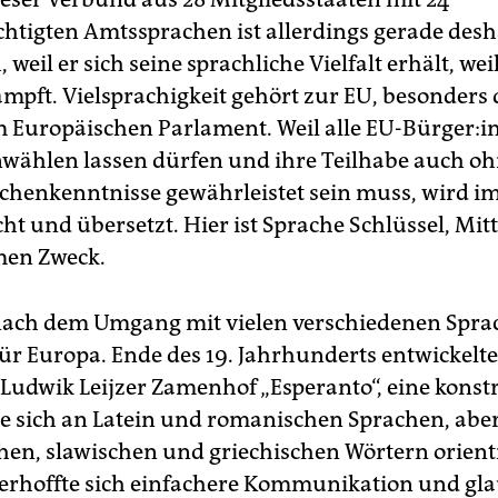
chtigten Amtssprachen ist allerdings gerade desh
 weil er sich seine sprachliche Vielfalt erhält, weil
ampft. Vielsprachigkeit gehört zur EU, besonders 
m Europäischen Parlament. Weil alle EU-Bürger:i
nwählen lassen dürfen und ihre Teilhabe auch o
henkenntnisse gewährleistet sein muss, wird i
ht und übersetzt. Hier ist Sprache Schlüssel, Mit
en Zweck.
nach dem Umgang mit vielen verschiedenen Sprac
für Europa. Ende des 19. Jahrhunderts entwickelte
Ludwik Leijzer Zamenhof „Esperanto“, eine konst
ie sich an Latein und romanischen Sprachen, abe
en, slawischen und griechischen Wörtern orienti
rhoffte sich einfachere Kommunikation und gl