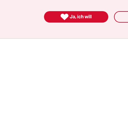
 es ist ein Konstrukt und damit zu komplex, um es
rte zu fassen. Bitte füllen Sie aus:
Europa ist ___

Ja, ich will
 mit viel zu kurzem Strich, über den man eine L
oll.