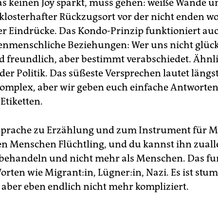
s keinen Joy sparkt, muss gehen: weiße Wände un
klosterhafter Rückzugsort vor der nicht enden w
er Eindrücke. Das Kondo-Prinzip funktioniert au
enmenschliche Beziehungen: Wer uns nicht glück
d freundlich, aber bestimmt verabschiedet. Ähnl
 der Politik. Das süßeste Versprechen lautet längst
u komplex, aber wir geben euch einfache Antworte
Etiketten.
Sprache zu Erzählung und zum Instrument für M
n Menschen Flüchtling, und du kannst ihn zualle
 be­handeln und nicht mehr als Menschen. Das fu
orten wie Migrant:in, Lügner:in, Nazi. Es ist stu
, aber eben endlich nicht mehr kompliziert.