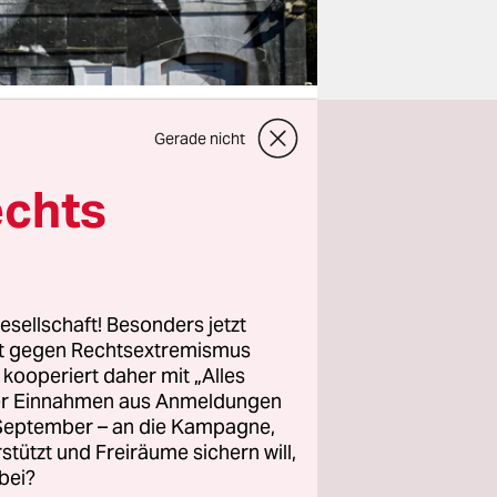
Gerade nicht
echts
Suche ist
ällt es
nt“,
mmer vier
esellschaft! Besonders jetzt
rt gegen Rechtsextremismus
z kooperiert daher mit „Alles
htigen
ller Einnahmen aus Anmeldungen
nd toten
. September – an die Kampagne,
rstützt und Freiräume sichern will,
r
bei?
s man sich