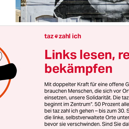
taz
zahl ich

Links lesen, r
der automatischen Vervollständigung der Google-
pa „die antwort“, „wie ein fahrrad hält man es an f
bekämpfen
 „für mich“, „die hauptstadt von deutschland“, „bu
kunft“ und „am ende“. Und bis auf Vorschlag Nu
ich alles davon ein bisschen wahr.
Mit doppelter Kraft für eine offene G
brauchen Menschen, die sich vor O
einsetzen, unsere Solidarität. Die ta
 Europa oft sprachlos. Wie soll man auch die ric
beginnt im Zentrum“. 50 Prozent a
n für die Gleichzeitigkeit von Frieden, Freiheit u
bei taz zahl ich gehen – bis zum 30
die linke, selbstverwaltete Orte unte
m Mittelmeer? Wie der Nationalstaat ist auch de
bevor sie verschwinden. Sind Sie da
e Kontinent nicht wirklich greifbar. Europa mus