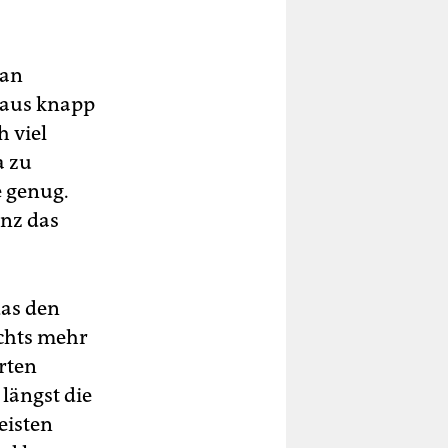
gan
n aus knapp
h viel
a zu
e genug.
anz das
das den
ichts mehr
rten
längst die
leisten