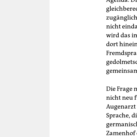
gleichbere
zugänglich,
nicht eind
wird das i
dort hinei
Fremdsprac
gedolmetsc
gemeinsam
Die Frage 
nicht neu 
Augenarzt 
Sprache, d
germanisch
Zamenhof e