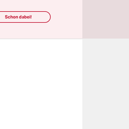
 in
__
. Ein
Schon dabei!
ösung