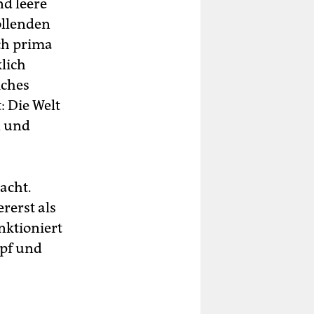
d leere
ollenden
ch prima
lich
iches
: Die Welt
n und
acht.
rerst als
nktioniert
mpf und