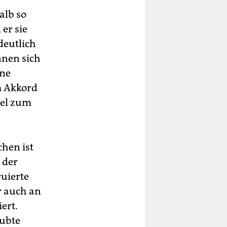
alb so
 er sie
deutlich
nnen sich
hne
m Akkord
tel zum
hen ist
 der
ruierte
r auch an
ert.
aubte