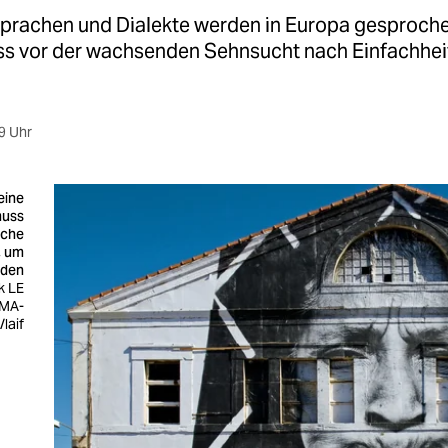
prachen und Dialekte werden in Europa gesproche
uss vor der wachsenden Sehnsucht nach Einfachhei
9 Uhr
eine
muss
ache
, um
eden
k LE
MA-
laif