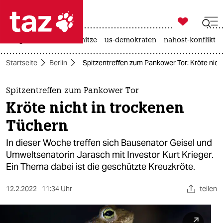

taz zahl ich
krieg in der ukraine
hitze
us-demokraten
nahost-konflikt

taz zahl ich
Startseite
Berlin
Spitzentreffen zum Pankower Tor: Kröte nich
taz zahl ich
themen
Spitzentreffen zum Pankower Tor
Kröte nicht in trockenen
politik
Tüchern
öko
In dieser Woche treffen sich Bausenator Geisel und
Umweltsenatorin Jarasch mit Investor Kurt Krieger.
gesellschaft
Ein Thema dabei ist die geschützte Kreuzkröte.
kultur
12.2.2022
11:34 Uhr
teilen
sport