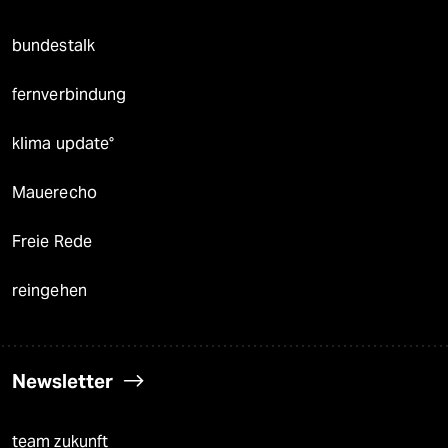
bundestalk
fernverbindung
klima update°
Mauerecho
Freie Rede
reingehen
Newsletter
team zukunft