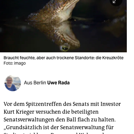
berlin
nord
wahrheit
verlag
verlag
Braucht feuchte, aber auch trockene Standorte: die Kreuzkröte
Foto: imago
veranstaltungen
shop
Aus Berlin
Uwe Rada
fragen & hilfe
unterstützen
Vor dem Spitzentreffen des Senats mit Investor
Kurt Krieger versuchen die beteiligten
abo
Senatsverwaltungen den Ball flach zu halten.
genossenschaft
„Grundsätzlich ist der Senatsverwaltung für