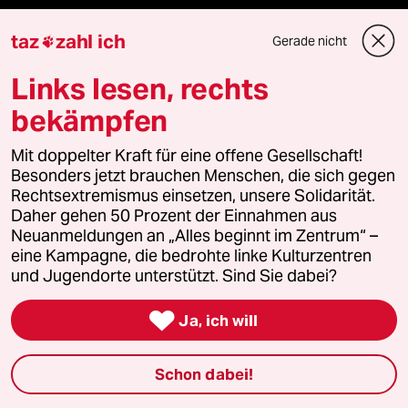
Hausblog
taz
zahl ich
Gerade nicht

Die Seitenwende
Links lesen, rechts
Stellen
bekämpfen
Mit doppelter Kraft für eine offene Gesellschaft!
Presse
Besonders jetzt brauchen Menschen, die sich gegen
Rechtsextremismus einsetzen, unsere Solidarität.
Daher gehen 50 Prozent der Einnahmen aus
Neuanmeldungen an „Alles beginnt im Zentrum“ –
Unterstützen
eine Kampagne, die bedrohte linke Kulturzentren
und Jugendorte unterstützt. Sind Sie dabei?
abo

Ja, ich will
genossenschaft
Schon dabei!
taz zahl ich