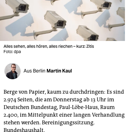
berlin
nord
wahrheit
verlag
Alles sehen, alles hören, alles riechen – kurz: Zitis
Foto: dpa
verlag
veranstaltungen
Aus Berlin
Martin Kaul
shop
fragen & hilfe
Berge von Papier, kaum zu durchdringen: Es sind
unterstützen
2.974 Seiten, die am Donnerstag ab 13 Uhr im
Deutschen Bundestag, Paul-Löbe-Haus, Raum
abo
2.400, im Mittelpunkt einer langen Verhandlung
genossenschaft
stehen werden. Bereinigungssitzung.
Bundeshaushalt.