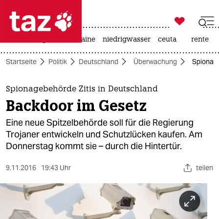

taz zahl ich
hitze
krieg in der ukraine
niedrigwasser
ceuta
rente

taz zahl ich
Startseite
Politik
Deutschland
Überwachung
Spionage
taz zahl ich
themen
Spionagebehörde Zitis in Deutschland
Backdoor im Gesetz
politik
Eine neue Spitzelbehörde soll für die Regierung
öko
Trojaner entwickeln und Schutzlücken kaufen. Am
Donnerstag kommt sie – durch die Hintertür.
gesellschaft
9.11.2016
19:43 Uhr
teilen
kultur
sport