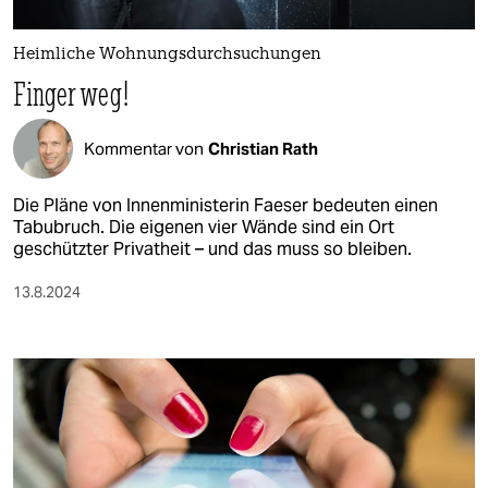
berlin
nord
Heimliche Wohnungsdurchsuchungen
Finger weg!
wahrheit
verlag
Kommentar von
Christian Rath
verlag
Die Pläne von Innenministerin Faeser bedeuten einen
Tabubruch. Die eigenen vier Wände sind ein Ort
veranstaltungen
geschützter Privatheit – und das muss so bleiben.
shop
13.8.2024
fragen & hilfe
unterstützen
abo
genossenschaft