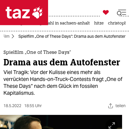

taz zahl ich
iran-krieg
landtagswahl in sachsen-anhalt
hitze
christophe

taz zahl ich
Film
Spielfilm „One of These Days“: Drama aus dem Autofenster
taz zahl ich
themen
Spielfilm „One of These Days“
Drama aus dem Autofenster
politik
Viel Tragik: Vor der Kulisse eines mehr als
öko
verrückten Hands-on-Truck-Contests fragt „One of
These Days“ nach dem Glück im fossilen
gesellschaft
Kapitalismus.
kultur
18.5.2022
18:55 Uhr
teilen
sport