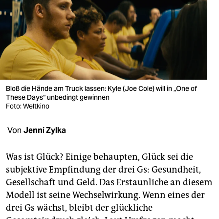
berlin
nord
wahrheit
verlag
verlag
Bloß die Hände am Truck lassen: Kyle (Joe Cole) will in „One of
These Days“ unbedingt gewinnen
veranstaltungen
Foto: Weltkino
shop
Von
Jenni Zylka
fragen & hilfe
Was ist Glück? Einige behaupten, Glück sei die
unterstützen
subjektive Empfindung der drei Gs: Gesundheit,
Gesellschaft und Geld. Das Erstaunliche an diesem
abo
Modell ist seine Wechselwirkung. Wenn eines der
genossenschaft
drei Gs wächst, bleibt der glückliche