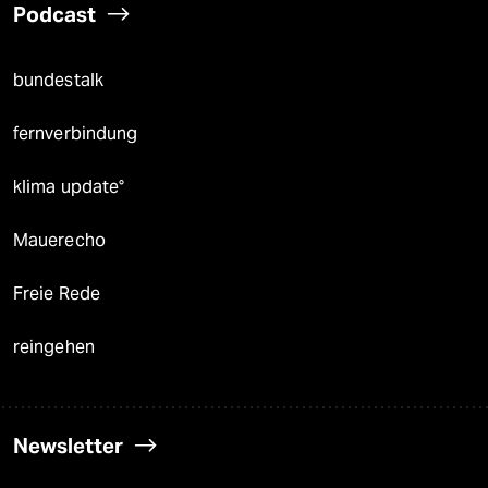
Podcast
bundestalk
fernverbindung
klima update°
Mauerecho
Freie Rede
reingehen
Newsletter