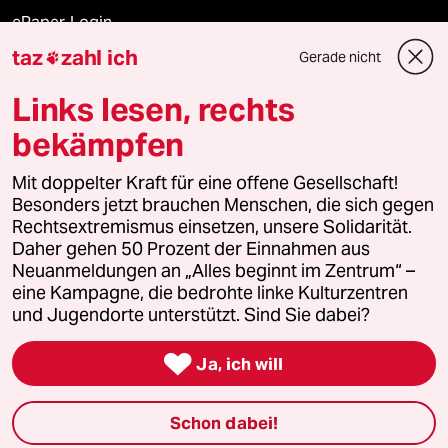
ePaper Login
taz
zahl ich
Gerade nicht

Downloads für Abonnierende
Links lesen, rechts
bekämpfen
© 2026 taz Verlags und Vertriebs GmbH
Mit doppelter Kraft für eine offene Gesellschaft!
Alle Rechte vorbehalten. Bei rechtlichen Fragen oder für Genehmigungen
wenden Sie sich bitte an
lizenzen@taz.de
Besonders jetzt brauchen Menschen, die sich gegen
Rechtsextremismus einsetzen, unsere Solidarität.
Daher gehen 50 Prozent der Einnahmen aus
Feedback
Redaktionsstatut
Kommune-Richtlinien
KI-
Neuanmeldungen an „Alles beginnt im Zentrum“ –
eine Kampagne, die bedrohte linke Kulturzentren
Leitlinie
Informant
Datenschutz
Impressum
AGB
und Jugendorte unterstützt. Sind Sie dabei?
Seitenwende
Einwilligungen widerrufen (Ads)

Ja, ich will
Schon dabei!