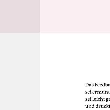
Das Feedba
sei ermunt
sei leicht 
und druck