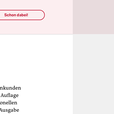
Schon dabei!
genkunden
 Auflage
ionellen
-Ausgabe