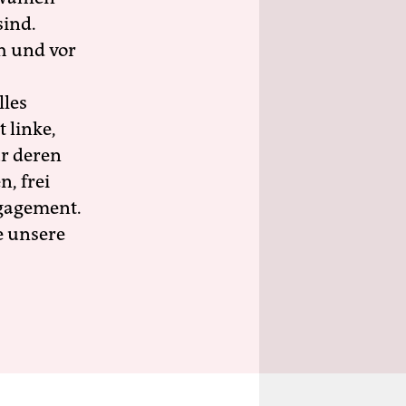
sind.
h und vor
lles
 linke,
ür deren
n, frei
ngagement.
e unsere