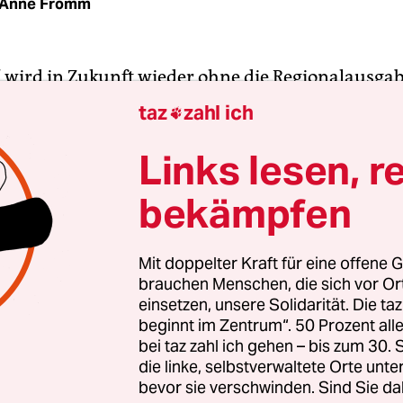
Anne Fromm
l
wird in Zukunft wieder ohne die Regionalausgab
Westfalen erscheinen. Wie eine Sprecherin des V
taz
zahl ich

er taz bestätigte, sollen die wöchentlichen acht
en für die Region wieder eingestellt werden.
Links lesen, r
bekämpfen
en im Februar 2016 als Test, in den viele Hoffnung
rde der NRW-Spiegel erfolgreich laufen, könne s
eur Klaus Brinkbäumer vorstellen, so ein Angebo
Mit doppelter Kraft für eine offene G
brauchen Menschen, die sich vor O
gionen zu starten, hatte er im Dezember noch vo
einsetzen, unsere Solidarität. Die ta
en gesagt. Nach der Testphase von drei Monaten ze
beginnt im Zentrum“. 50 Prozent a
nderseiten weniger erfolgreich waren als erhofft.
bei taz zahl ich gehen – bis zum 30
die linke, selbstverwaltete Orte unte
bevor sie verschwinden. Sind Sie da