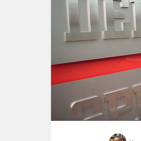
berlin
nord
wahrheit
verlag
verlag
veranstaltungen
shop
fragen & hilfe
unterstützen
abo
genossenschaft