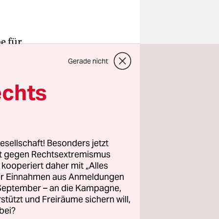
e für
erlags
Gerade nicht
echts
en gesetzt
ich
t auch in
esellschaft! Besonders jetzt
rt gegen Rechtsextremismus
r
z kooperiert daher mit „Alles
igt sich,
ller Einnahmen aus Anmeldungen
. September – an die Kampagne,
rstützt und Freiräume sichern will,
bei?