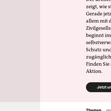
zeigt, wie
Gerade jet
allem mit d
Zivilgesell
beginnt im
selbstverw
Schutz und 
zugänglich
Finden Sie
Aktion.
Jetzt u
Themen
#