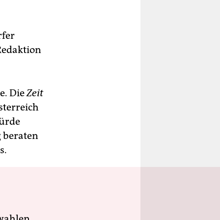
rfer
Redaktion
e. Die
Zeit
sterreich
würde
g beraten
s.
wahlen