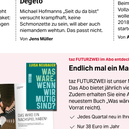
Degeto
Beim
Voll
eht
Michael Hofmanns „Seit du da bist“
woll
aket:
versucht krampfhaft, keine
2018
ungen
Schmonzette zu sein, will aber auch
start
niemandem wehtun. Das passt nicht.
Von
Von
Jens Müller
taz FUTURZWEI im Abo entdec
Endlich mal ein Ma
taz FUTURZWEI ist unser 
Das Abo bietet jährlich v
Zudem erhalten Sie eine
neuestem Buch „Was wäre,
Vorrat reicht).
Jedes Quartal neu in Ih
Nur 38 Euro im Jahr