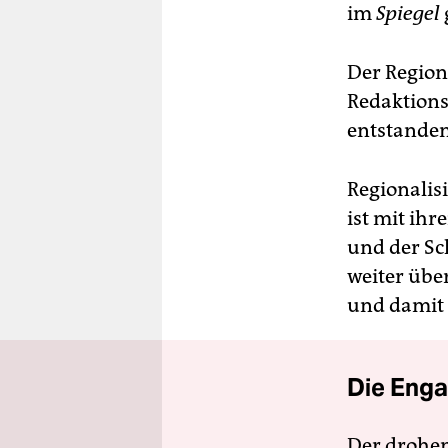
im
Spiegel
Der Region
Redaktions
entstanden
Regionalis
ist mit ih
und der Sc
weiter übe
und damit 
Die Enga
Der drohe