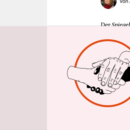
Von
epaper login
Der
Spiege
Nordrhein-
gegenüber d
Sonderseit
Sie startet
wurden. Wü
Chefredakt
anderen Re
Journalist
dass die So