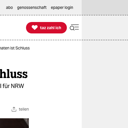
abo
genossenschaft
epaper login

taz zahl ich
taz zahl ich
naten ist Schluss
hluss
il für NRW
teilen