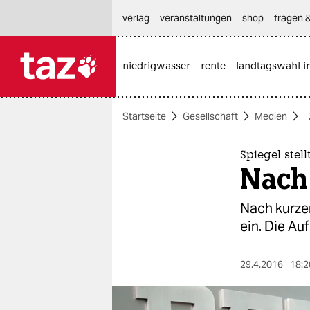
hautnavigation anspringen
hauptinhalt anspringen
footer anspringen
verlag
veranstaltungen
shop
fragen &
niedrigwasser
rente
landtagswahl i

taz zahl ich
taz zahl ich
Startseite
Gesellschaft
Medien
themen
politik
Spiegel stel
Nach 
öko
Nach kurzem
gesellschaft
ein. Die Au
kultur
29.4.2016
18:2
sport