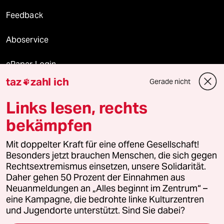
Feedback
Aboservice
ePaper Login
taz
zahl ich
Gerade nicht

Downloads für Abonnierende
Links lesen, rechts
bekämpfen
© 2026 taz Verlags und Vertriebs GmbH
Alle Rechte vorbehalten. Bei rechtlichen Fragen oder für Genehmigungen
Mit doppelter Kraft für eine offene Gesellschaft!
wenden Sie sich bitte an
lizenzen@taz.de
Besonders jetzt brauchen Menschen, die sich gegen
Rechtsextremismus einsetzen, unsere Solidarität.
Daher gehen 50 Prozent der Einnahmen aus
Feedback
Redaktionsstatut
Kommune-Richtlinien
KI-
Neuanmeldungen an „Alles beginnt im Zentrum“ –
eine Kampagne, die bedrohte linke Kulturzentren
Leitlinie
Informant
Datenschutz
Impressum
AGB
und Jugendorte unterstützt. Sind Sie dabei?