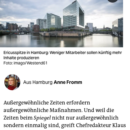
berlin
nord
wahrheit
verlag
verlag
Ericusspitze in Hamburg: Weniger Mitarbeiter sollen künftig mehr
Inhalte produzieren
veranstaltungen
Foto: imago/Westend61
shop
Aus Hamburg
Anne Fromm
fragen & hilfe
unterstützen
Außergewöhnliche Zeiten erfordern
abo
außergewöhnliche Maßnahmen. Und weil die
Zeiten beim
Spiegel
nicht nur außergewöhnlich
genossenschaft
sondern einmalig sind, greift Chefredakteur Klaus