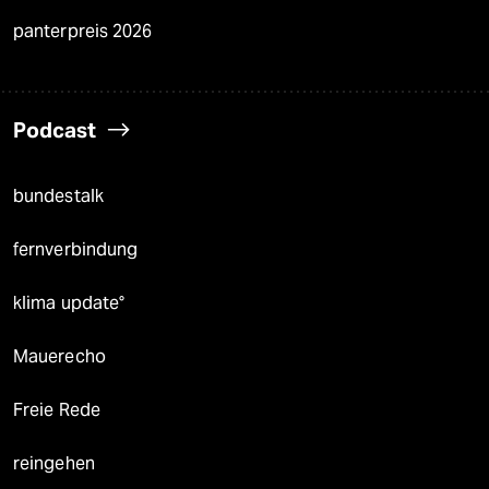
panterpreis 2026
Podcast
bundestalk
fernverbindung
klima update°
Mauerecho
Freie Rede
reingehen