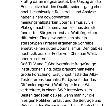
kräftig daran mitgearbeitet. Der Umzug an die
Ericusspitze hat den Qualitätsniedergang eher
noch beschleunigt. Recherche und Analyse
haben einem cowboyhaften
meinungshalbstarken Journalismus zu viel
Platz gemacht, einem Journalsimus der z.B.
fundierten Bürgerprotest als Wutbürgertum
diffamiert. Eine gewandte sich aber in
stereotypen Phrasen ergehende Schreibe
ersetzt keinen guten Journalismus. Den gab es
noch, z.B. aus der Feder von Christian Wüst,
aber zu selten.
Daß TÜV und Fußballverbände fragwürdige
Institutionen sind, dazu braucht man keine
große Forschung. Erst jüngst hatte der Alfa-
Testosteron-Journalist Kurbjuweit, der das
Diffamierungswort Wutbürger in der Welt
verbreitete, in einem SWR-Interview, zum
Besten gegeben daß es, wenn man nur die
hiesigen Politiker ranläßt und die Beiträge und
Wünsche der Bürger ignoriert, mit Deutschland