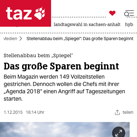

taz zahl ich
niedrigwasser
rente
landtagswahl in sachsen-anhalt
hybri

taz zahl ich
Medien
Stellenabbau beim „Spiegel“: Das große Sparen beginnt
taz zahl ich
themen
Stellenabbau beim „Spiegel“
Das große Sparen beginnt
politik
Beim Magazin werden 149 Vollzeitstellen
öko
gestrichen. Dennoch wollen die Chefs mit ihrer
„Agenda 2018“ einen Angriff auf Tageszeitungen
gesellschaft
starten.
kultur
1.12.2015
16:14 Uhr
teilen
sport