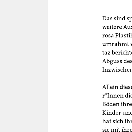
Das sind s
weitere Au
rosa Plast
umrahmt vo
taz bericht
Abguss des
Inzwischen 
Allein dies
r*In­nen di
Böden ihre
Kinder und
hat sich ih
sie mit ih