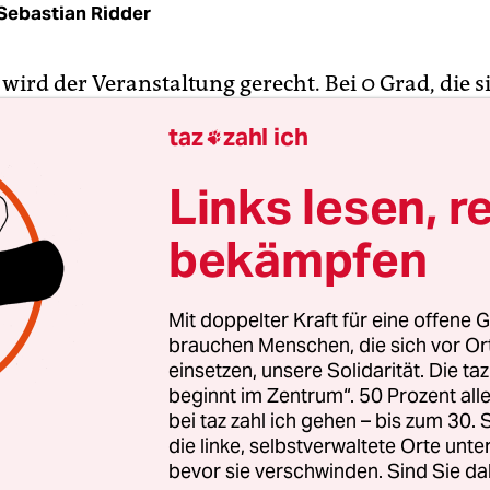
Sebastian Ridder
wird der Veranstaltung gerecht. Bei 0 Grad, die s
wie Minus 3 Grad ziehen und knoten 20 Mensche
taz
zahl ich

rer Segelboote der Optimistenklasse. Unter Ihnen
e 26-jährige Studentin nimmt zum ersten Mal an
Links lesen, r
gatta teil. „Läuft Eins-A!“ antwortet sie verschmit
bekämpfen
uf die Frage, wie die Vorbereitungen zwei Stunde
en. Moralische Unterstützung erhält sie von zwei
e und ihrem Vater, der die Regatta auch einige Ma
Mit doppelter Kraft für eine offene G
brauchen Menschen, die sich vor O
einsetzen, unsere Solidarität. Die ta
beginnt im Zentrum“. 50 Prozent a
anstaltung des Lübecker Yacht Clubs findet jährli
bei taz zahl ich gehen – bis zum 30
tatt. Nur die Pandemie, ein Zufrieren der Wakenit
die linke, selbstverwaltete Orte unte
indstille konnten die Veranstaltung bisher verhi
bevor sie verschwinden. Sind Sie da