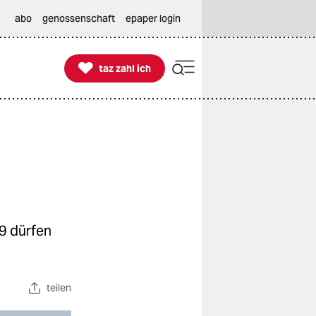
abo
genossenschaft
epaper login

taz zahl ich
taz zahl ich
9 dürfen
teilen