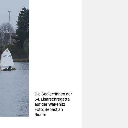
Die Seg­le­r*In­nen der
54. Eisarschregatta
auf der Wakenitz
Foto: Sebastian
Ridder