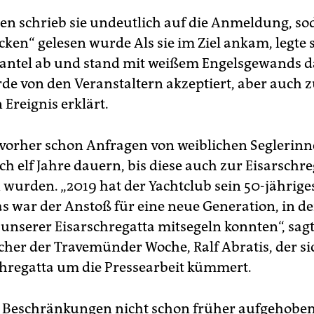
n schrieb sie undeutlich auf die Anmeldung, sod
ken“ gelesen wurde Als sie im Ziel ankam, legte 
ntel ab und stand mit weißem Engelsgewands da
de von den Veranstaltern akzeptiert, aber auch 
Ereignis erklärt.
vorher schon Anfragen von weiblichen Seglerinn
och elf Jahre dauern, bis diese auch zur Eis­arschr
 wurden. „2019 hat der Yachtclub sein 50-jährig
Das war der Anstoß für eine neue Generation, in d
 unserer Eisarschregatta mitsegeln konnten“, sagt
cher der Travemünder Woche, Ralf Abratis, der si
chregatta um die Pressearbeit kümmert.
 Beschränkungen nicht schon früher aufgehobe