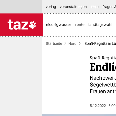
hautnavigation anspringen
hauptinhalt anspringen
footer anspringen
verlag
veranstaltungen
shop
fragen &
niedrigwasser
rente
landtagswahl i

taz zahl ich
taz zahl ich
Startseite
Nord
Spaß-Regatta in Lü
themen
politik
Spaß-Regatt
Endli
öko
Nach zwei 
gesellschaft
Segelwettb
Frauen antr
kultur
sport
5.12.2022
3:00