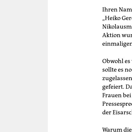
Ihren Name
„Heiko Gerc
Nikolausma
Aktion wur
einmaligen 
Obwohl es 
sollte es n
zugelassen
gefeiert. 
Frauen bei
Pressespre
der Eisars
Warum die