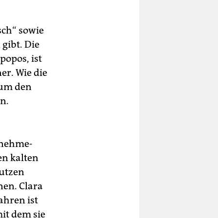
sch“ sowie
gibt. Die
popos, ist
er. Wie die
s um den
n.
.
­neh­me­
en kalten
nutzen
nen. Clara
ahren ist
it dem sie