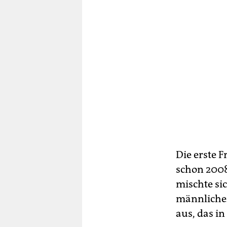
Die erste F
schon 2008
mischte si
männlichen
aus, das in