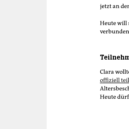
jetzt an d
Heute will
verbunden.
Teilnehm
Clara woll
offiziell t
Altersbesc
Heute dürf