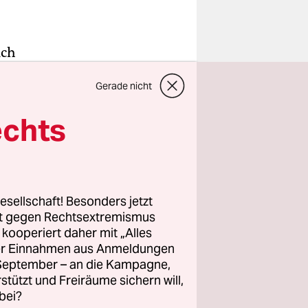
ich
n am
Gerade nicht
 ist Clara
 der
echts
zt
n vor dem
 Freunden
le
esellschaft! Besonders jetzt
rt gegen Rechtsextremismus
z kooperiert daher mit „Alles
ller Einnahmen aus Anmeldungen
ch bereits
. September – an die Kampagne,
z oder
rstützt und Freiräume sichern will,
ndern. Die
bei?