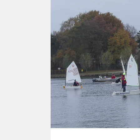
berlin
nord
wahrheit
verlag
verlag
veranstaltungen
shop
fragen & hilfe
unterstützen
abo
genossenschaft