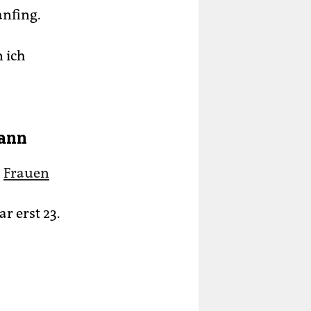
anfing.
 ich
mann
h
Frauen
r erst 23.