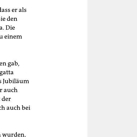
ass er als
sie den
. Die
zu einem
en gab,
egatta
es Jubiläum
er auch
 der
ch auch bei
n wurden,