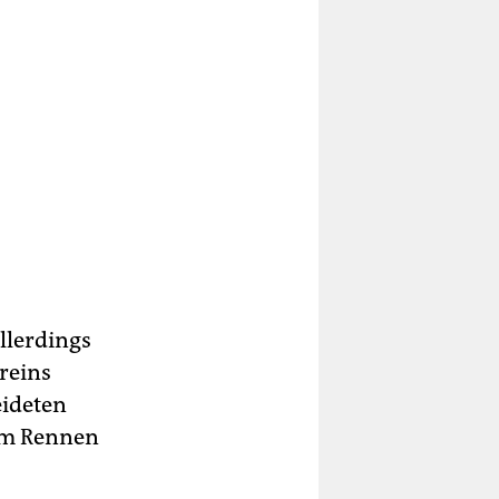
allerdings
reins
eideten
dem Rennen