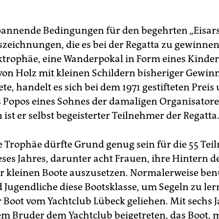
pannende Bedingungen für den begehrten „Eis­ar
szeichnungen, die es bei der Regatta zu gewinnen 
iktrophäe, eine Wanderpokal in Form eines Kinder
n Holz mit kleinen Schildern bisheriger Gewinn
ete, handelt es sich bei dem 1971 gestifteten Prei
 Popos eines Sohnes der damaligen Organisatore
ist er selbst begeisterter Teilnehmer der Regatta
e Trophäe dürfte Grund genug sein für die 55 Teil
eses Jahres, darunter acht Frauen, ihre Hintern d
r kleinen Boote auszusetzen. Normalerweise be
 Jugendliche diese Bootsklasse, um Segeln zu ler
r Boot vom Yachtclub Lübeck geliehen. Mit sechs J
rem Bruder dem Yachtclub beigetreten, das Boot, m