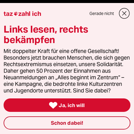
Kultur
taz
zahl ich
Gerade nicht

Sport
Links lesen, rechts
bekämpfen
Berlin
Mit doppelter Kraft für eine offene Gesellschaft!
Nord
Besonders jetzt brauchen Menschen, die sich gegen
Rechtsextremismus einsetzen, unsere Solidarität.
Wahrheit
Daher gehen 50 Prozent der Einnahmen aus
Neuanmeldungen an „Alles beginnt im Zentrum“ –
eine Kampagne, die bedrohte linke Kulturzentren
und Jugendorte unterstützt. Sind Sie dabei?
Themen

Ja, ich will
Hitze
Schon dabei!
Surfen