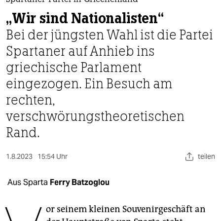
berlin
Spartaner-Partei in Griechenland
„Wir sind Nationalisten“
nord
Bei der jüngsten Wahl ist die Partei
wahrheit
Spartaner auf Anhieb ins
griechische Parlament
verlag
eingezogen. Ein Besuch am
verlag
rechten,
veranstaltungen
verschwörungstheoretischen
shop
Rand.
fragen & hilfe
1.8.2023
15:54 Uhr
teilen
unterstützen
Aus Sparta
Ferry Batzoglou
abo
genossenschaft
or seinem kleinen Souvenirgeschäft an