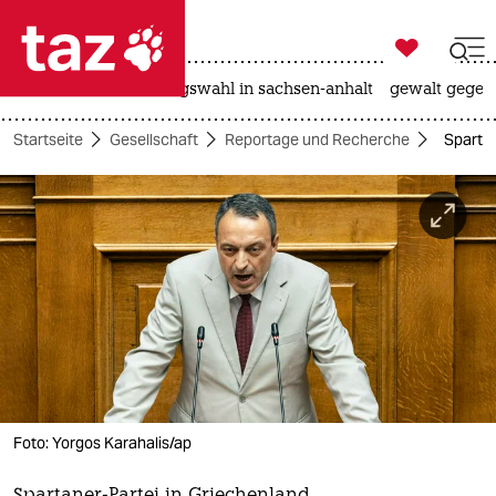

taz zahl ich
hitze
surfen
landtagswahl in sachsen-anhalt
gewalt gegen

taz zahl ich
Startseite
Gesellschaft
Reportage und Recherche
Spartan
taz zahl ich
themen
politik
öko
gesellschaft
kultur
Foto: Yorgos Karahalis/ap
sport