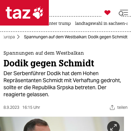

taz zahl ich
nahost-konflikt
usa unter trump
landtagswahl in sachsen-an

taz zahl ich
Europa
Spannungen auf dem Westbalkan: Dodik gegen Schmidt
taz zahl ich
themen
Spannungen auf dem Westbalkan
Dodik gegen Schmidt
politik
Der Serbenführer Dodik hat dem Hohen
öko
Repräsentanten Schmidt mit Verhaftung gedroht,
sollte er die Republika Srpska betreten. Der
gesellschaft
reagierte gelassen.
kultur
8.9.2023
16:15 Uhr
teilen
sport