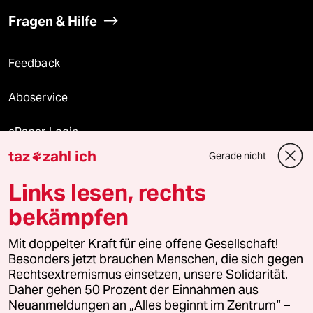
Fragen & Hilfe
Feedback
Aboservice
ePaper Login
taz
zahl ich
Gerade nicht

Downloads für Abonnierende
Links lesen, rechts
bekämpfen
© 2026 taz Verlags und Vertriebs GmbH
Alle Rechte vorbehalten. Bei rechtlichen Fragen oder für Genehmigungen
Mit doppelter Kraft für eine offene Gesellschaft!
wenden Sie sich bitte an
lizenzen@taz.de
Besonders jetzt brauchen Menschen, die sich gegen
Rechtsextremismus einsetzen, unsere Solidarität.
Daher gehen 50 Prozent der Einnahmen aus
Feedback
Redaktionsstatut
Kommune-Richtlinien
KI-
Neuanmeldungen an „Alles beginnt im Zentrum“ –