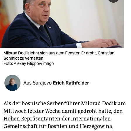
berlin
nord
wahrheit
verlag
verlag
Milorad Dodik lehnt sich aus dem Fenster: Er droht, Christian
Schmidt zu verhaften
veranstaltungen
Foto: Alexey Filippov/imago
shop
Aus Sarajevo
Erich Rathfelder
fragen & hilfe
unterstützen
Als der bosnische Serbenführer Milorad Dodik am
abo
Mittwoch letzter Woche damit gedroht hatte, den
Hohen Repräsentanten der Internationalen
genossenschaft
Gemeinschaft für Bosnien und Herzegowina,